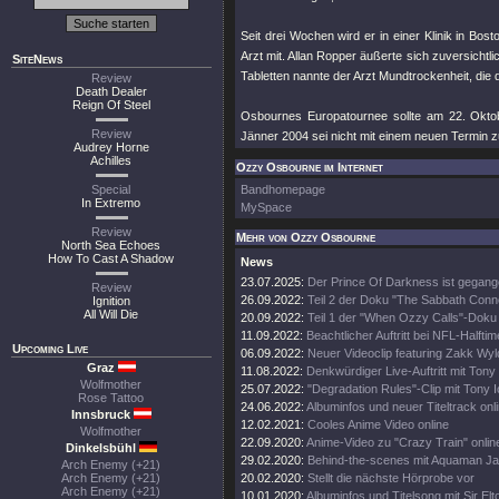
Seit drei Wochen wird er in einer Klinik in Bos
Arzt mit. Allan Ropper äußerte sich zuversichtl
SiteNews
Tabletten nannte der Arzt Mundtrockenheit, die
Review
Death Dealer
Reign Of Steel
Osbournes Europatournee sollte am 22. Oktob
Review
Jänner 2004 sei nicht mit einem neuen Termin z
Audrey Horne
Achilles
Ozzy Osbourne im Internet
Special
Bandhomepage
In Extremo
MySpace
Review
Mehr von Ozzy Osbourne
North Sea Echoes
How To Cast A Shadow
News
23.07.2025:
Der Prince Of Darkness ist gegang
Review
26.09.2022:
Teil 2 der Doku "The Sabbath Conn
Ignition
All Will Die
20.09.2022:
Teil 1 der "When Ozzy Calls"-Doku 
11.09.2022:
Beachtlicher Auftritt bei NFL-Halft
Upcoming Live
06.09.2022:
Neuer Videoclip featuring Zakk Wyl
Graz
11.08.2022:
Denkwürdiger Live-Auftritt mit Tony
Wolfmother
25.07.2022:
"Degradation Rules"-Clip mit Tony 
Rose Tattoo
24.06.2022:
Albuminfos und neuer Titeltrack onl
Innsbruck
12.02.2021:
Cooles Anime Video online
Wolfmother
22.09.2020:
Anime-Video zu "Crazy Train" onlin
Dinkelsbühl
29.02.2020:
Behind-the-scenes mit Aquaman 
Arch Enemy (+21)
Arch Enemy (+21)
20.02.2020:
Stellt die nächste Hörprobe vor
Arch Enemy (+21)
10.01.2020:
Albuminfos und Titelsong mit Sir El