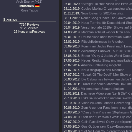
Arch Enemy (+21)
07.01.2020:
"Straight To Hell" Video und Elton 
München
28.12.2019:
Cooles Making-Of zu autobiografi
Rose Tattoo
11.11.2019:
Neue Dates für 2020 bestätigt!
08.11.2019:
Neuer Song "Under The Graveyard"
Statistics
29.04.2019:
Neue Termine für Deutschland-Sh
7714 Reviews
05.04.2019:
Verschiebt alle 2019er Shows auf 
912 Berichte
26 Konzerte/Festivals
14.03.2019:
Madman scheint wieder fit zu sein
30.01.2019:
Deutschland und Österreich-Dates
22.01.2019:
Plüschfledermaus im Angebot
03.09.2018:
Kommt mit Judas Priest nach Euro
06.11.2017:
Zweijährige Farewell Tour 2018/201
13.06.2016:
Erster "Ozzy & Jacks World Detour
17.05.2016:
Neues Reality Show und musikalisc
23.07.2014:
Artwork-Enthüllung möglich!
17.07.2014:
Neue Biographie des Madman
17.07.2012:
"Speak Of The Devil" 82er Show en
06.03.2012:
Die Osbournes bekommen derbe Ca
27.04.2011:
Trailer zur neuen Madman Dokumen
11.04.2011:
Mit immensen Steuerschulden
25.01.2011:
Das neue Video zum "Let It Die" Kr
25.10.2010:
Exklusiv in Wacken und am Swede
06.10.2010:
Video zu John Lennon Coversong "
30.08.2010:
Zum Ärger der Fans kommt nun die 
26.08.2010:
"Crazy Train" live mit 10-jährigem 
24.08.2010:
Stellt den "Life Won`t Wait" Clip vor.
06.07.2010:
Colin Farrell wird Ozzy verkörpern!
27.06.2010:
Gus G. über sein Ozzy-Engagemen
23.06.2010:
"Let Me Hear You Scream" der ferti