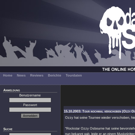
Home
News
Reviews
Berichte
Tourdaten
Anmeldung
Benutzername
Passwort
15.10.2003: Tour nochmal verschoben (Ozzy O
Ozzy hat seine Tournee wieder verschoben, hier
"Rockstar Ozzy Osbourne hat seine bevorsteh
Suche
nun bekannt gab, leide er an einem Muskelzitte