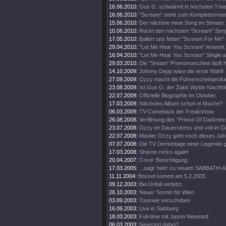
16.06.2010:
Gus G. schwärmt in höchsten Tön
16.06.2010:
"Scream" steht zum Komplettstream
15.06.2010:
Der nächste neue Song im Stream.
10.06.2010:
Rockt den nächsten "Scream" Song
17.05.2010:
Ballert uns fetten "Scream For Me" 
29.04.2010:
"Let Me Hear You Scream" Artwork e
16.04.2010:
"Let Me Hear You Scream" Single a
29.03.2010:
Die "Sream" Promomaschine läuft h
14.10.2009:
Johnny Depp wäre die erste Wahl!
27.09.2009:
Ozzy macht die Führerscheinprüfun
23.08.2009:
Ist Gus G. der Zakk Wylde Nachfo
22.07.2009:
Offizielle Biographie im Oktober.
17.03.2009:
Nächstes Album schon in Mache?
06.03.2009:
TV-Comeback der Freakshow.
26.08.2008:
Verfilmung des "Prince Of Darkness
23.07.2008:
Ozzy im Dauerstress und voll im D
22.07.2008:
Master Ozzy geht noch dieses Jahr
07.07.2008:
Die TV Demontage einer Legende ge
17.03.2008:
Sharon rocks again!
20.04.2007:
Cover Besichtigung
17.03.2005:
...sagt 'nein' zu neuem SABBATH-
11.11.2004:
Boxset kommt am 5.2.2005
09.12.2003:
Bei Unfall verletzt
26.10.2003:
Neuer Termin für Wien
03.09.2003:
Tournee verschoben
16.06.2003:
Live in Salzburg
18.03.2003:
Full-time mit Jason Newsted
06.03.2003:
Newsted dabei?