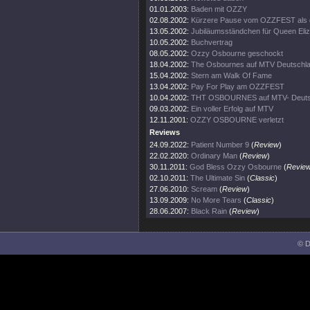
01.01.2003:
Baden mit OZZY
02.08.2002:
Kürzere Pause vom OZZFEST als 
13.05.2002:
Jubiläumsständchen für Queen Eli
10.05.2002:
Buchvertrag
08.05.2002:
Ozzy Osbourne geschockt
18.04.2002:
The Osbournes auf MTV Deutschl
15.04.2002:
Stern am Walk Of Fame
13.04.2002:
Pay For Play am OZZFEST
10.04.2002:
THT OSBOURNES auf MTV- Deuts
09.03.2002:
Ein voller Erfolg auf MTV
12.11.2001:
OZZY OSBOURNE verletzt
Reviews
24.09.2022:
Patient Number 9
(
Review
)
22.02.2020:
Ordinary Man
(
Review
)
30.11.2011:
God Bless Ozzy Osbourne
(
Revie
02.10.2011:
The Ultimate Sin
(
Classic
)
27.06.2010:
Scream
(
Review
)
13.09.2009:
No More Tears
(
Classic
)
28.06.2007:
Black Rain
(
Review
)
© D