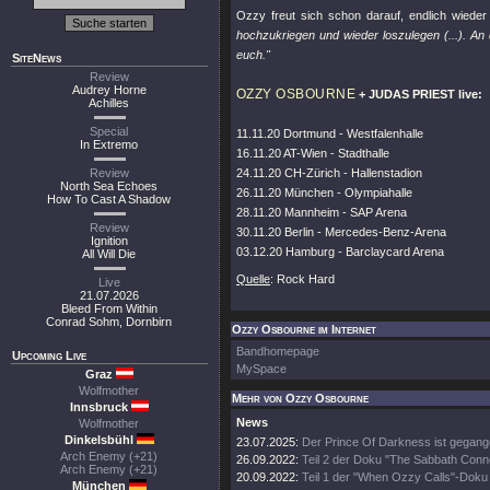
Ozzy freut sich schon darauf, endlich wied
hochzukriegen und wieder loszulegen (...). An 
euch."
SiteNews
Review
Audrey Horne
OZZY OSBOURNE
+ JUDAS PRIEST live:
Achilles
Special
11.11.20 Dortmund - Westfalenhalle
In Extremo
16.11.20 AT-Wien - Stadthalle
Review
24.11.20 CH-Zürich - Hallenstadion
North Sea Echoes
26.11.20 München - Olympiahalle
How To Cast A Shadow
28.11.20 Mannheim - SAP Arena
Review
30.11.20 Berlin - Mercedes-Benz-Arena
Ignition
03.12.20 Hamburg - Barclaycard Arena
All Will Die
Quelle
: Rock Hard
Live
21.07.2026
Bleed From Within
Conrad Sohm, Dornbirn
Ozzy Osbourne im Internet
Bandhomepage
Upcoming Live
MySpace
Graz
Wolfmother
Mehr von Ozzy Osbourne
Innsbruck
News
Wolfmother
Dinkelsbühl
23.07.2025:
Der Prince Of Darkness ist gegang
Arch Enemy (+21)
26.09.2022:
Teil 2 der Doku "The Sabbath Conn
Arch Enemy (+21)
20.09.2022:
Teil 1 der "When Ozzy Calls"-Doku 
München