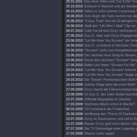
25.01.2011:
Das neue Video zum "Let It Die" Kr
25.10.2010:
Exklusiv in Wacken und am Swede
06.10.2010:
Video zu John Lennon Coversong "
30.08.2010:
Zum Ärger der Fans kommt nun die 
26.08.2010:
"Crazy Train" live mit 10-jährigem 
24.08.2010:
Stellt den "Life Won`t Wait" Clip vor.
06.07.2010:
Colin Farrell wird Ozzy verkörpern!
27.06.2010:
Gus G. über sein Ozzy-Engagemen
23.06.2010:
"Let Me Hear You Scream" der ferti
16.06.2010:
Gus G. schwärmt in höchsten Tön
16.06.2010:
"Scream" steht zum Komplettstream
15.06.2010:
Der nächste neue Song im Stream.
10.06.2010:
Rockt den nächsten "Scream" Song
17.05.2010:
Ballert uns fetten "Scream For Me" 
29.04.2010:
"Let Me Hear You Scream" Artwork e
16.04.2010:
"Let Me Hear You Scream" Single a
29.03.2010:
Die "Sream" Promomaschine läuft h
14.10.2009:
Johnny Depp wäre die erste Wahl!
27.09.2009:
Ozzy macht die Führerscheinprüfun
23.08.2009:
Ist Gus G. der Zakk Wylde Nachfo
22.07.2009:
Offizielle Biographie im Oktober.
17.03.2009:
Nächstes Album schon in Mache?
06.03.2009:
TV-Comeback der Freakshow.
26.08.2008:
Verfilmung des "Prince Of Darkness
23.07.2008:
Ozzy im Dauerstress und voll im D
22.07.2008:
Master Ozzy geht noch dieses Jahr
07.07.2008:
Die TV Demontage einer Legende ge
17.03.2008:
Sharon rocks again!