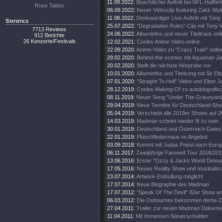
11.09.2022:
Beachtlicher Auftritt bei NFL-Halft
Rose Tattoo
06.09.2022:
Neuer Videoclip featuring Zakk Wyl
11.08.2022:
Denkwürdiger Live-Auftritt mit Tony
Statistics
25.07.2022:
"Degradation Rules"-Clip mit Tony 
7713 Reviews
24.06.2022:
Albuminfos und neuer Titeltrack onl
912 Berichte
26 Konzerte/Festivals
12.02.2021:
Cooles Anime Video online
22.09.2020:
Anime-Video zu "Crazy Train" onlin
29.02.2020:
Behind-the-scenes mit Aquaman 
20.02.2020:
Stellt die nächste Hörprobe vor
10.01.2020:
Albuminfos und Titelsong mit Sir El
07.01.2020:
"Straight To Hell" Video und Elton 
28.12.2019:
Cooles Making-Of zu autobiografi
08.11.2019:
Neuer Song "Under The Graveyard"
29.04.2019:
Neue Termine für Deutschland-Sh
05.04.2019:
Verschiebt alle 2019er Shows auf 
14.03.2019:
Madman scheint wieder fit zu sein
30.01.2019:
Deutschland und Österreich-Dates
22.01.2019:
Plüschfledermaus im Angebot
03.09.2018:
Kommt mit Judas Priest nach Euro
06.11.2017:
Zweijährige Farewell Tour 2018/201
13.06.2016:
Erster "Ozzy & Jacks World Detour
17.05.2016:
Neues Reality Show und musikalisc
23.07.2014:
Artwork-Enthüllung möglich!
17.07.2014:
Neue Biographie des Madman
17.07.2012:
"Speak Of The Devil" 82er Show en
06.03.2012:
Die Osbournes bekommen derbe Ca
27.04.2011:
Trailer zur neuen Madman Dokumen
11.04.2011:
Mit immensen Steuerschulden