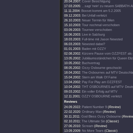
20.04.2007:
Cover Besichtigung
17.03.2005:
...sagt 'nein' zu neuem SABBATH-
11.11.2004:
Boxset kommt am 5.2.2005
09.12.2003:
Bei Unfall verletzt
26.10.2003:
Neuer Termin für Wien
15.10.2003:
Tour nochmal verschoben
03.09.2003:
Tournee verschoben
16.06.2003:
Live in Salzburg
18.03.2003:
Full-time mit Jason Newsted
06.03.2003:
Newsted dabei?
01.01.2003:
Baden mit OZZY
02.08.2002:
Kürzere Pause vom OZZFEST als 
13.05.2002:
Jubiläumsständchen für Queen Eli
10.05.2002:
Buchvertrag
08.05.2002:
Ozzy Osbourne geschockt
18.04.2002:
The Osbournes auf MTV Deutschl
15.04.2002:
Stern am Walk Of Fame
13.04.2002:
Pay For Play am OZZFEST
10.04.2002:
THT OSBOURNES auf MTV- Deuts
09.03.2002:
Ein voller Erfolg auf MTV
12.11.2001:
OZZY OSBOURNE verletzt
Reviews
24.09.2022:
Patient Number 9
(
Review
)
22.02.2020:
Ordinary Man
(
Review
)
30.11.2011:
God Bless Ozzy Osbourne
(
Revie
02.10.2011:
The Ultimate Sin
(
Classic
)
27.06.2010:
Scream
(
Review
)
13.09.2009:
No More Tears
(
Classic
)