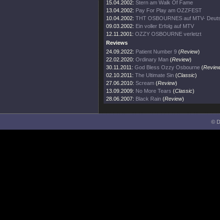
15.04.2002:
Stern am Walk Of Fame
13.04.2002:
Pay For Play am OZZFEST
10.04.2002:
THT OSBOURNES auf MTV- Deuts
09.03.2002:
Ein voller Erfolg auf MTV
12.11.2001:
OZZY OSBOURNE verletzt
Reviews
24.09.2022:
Patient Number 9
(
Review
)
22.02.2020:
Ordinary Man
(
Review
)
30.11.2011:
God Bless Ozzy Osbourne
(
Revie
02.10.2011:
The Ultimate Sin
(
Classic
)
27.06.2010:
Scream
(
Review
)
13.09.2009:
No More Tears
(
Classic
)
28.06.2007:
Black Rain
(
Review
)
© D