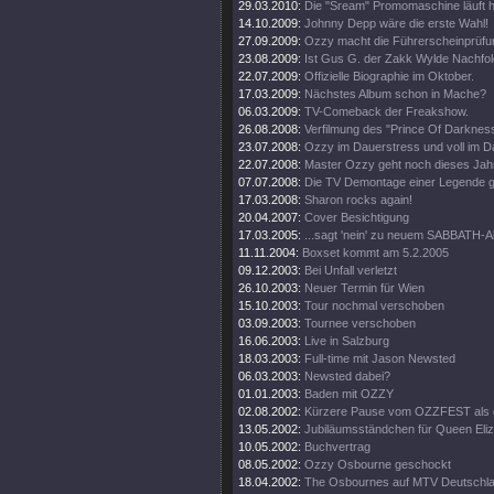
29.03.2010:
Die "Sream" Promomaschine läuft h
14.10.2009:
Johnny Depp wäre die erste Wahl!
27.09.2009:
Ozzy macht die Führerscheinprüfun
23.08.2009:
Ist Gus G. der Zakk Wylde Nachfo
22.07.2009:
Offizielle Biographie im Oktober.
17.03.2009:
Nächstes Album schon in Mache?
06.03.2009:
TV-Comeback der Freakshow.
26.08.2008:
Verfilmung des "Prince Of Darkness
23.07.2008:
Ozzy im Dauerstress und voll im D
22.07.2008:
Master Ozzy geht noch dieses Jahr
07.07.2008:
Die TV Demontage einer Legende ge
17.03.2008:
Sharon rocks again!
20.04.2007:
Cover Besichtigung
17.03.2005:
...sagt 'nein' zu neuem SABBATH-
11.11.2004:
Boxset kommt am 5.2.2005
09.12.2003:
Bei Unfall verletzt
26.10.2003:
Neuer Termin für Wien
15.10.2003:
Tour nochmal verschoben
03.09.2003:
Tournee verschoben
16.06.2003:
Live in Salzburg
18.03.2003:
Full-time mit Jason Newsted
06.03.2003:
Newsted dabei?
01.01.2003:
Baden mit OZZY
02.08.2002:
Kürzere Pause vom OZZFEST als 
13.05.2002:
Jubiläumsständchen für Queen Eli
10.05.2002:
Buchvertrag
08.05.2002:
Ozzy Osbourne geschockt
18.04.2002:
The Osbournes auf MTV Deutschl