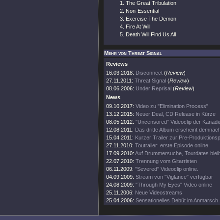
The Great Tribulation
Non-Essential
Exercise The Demon
Fire At Will
Death Will Find Us All
Mehr von Threat Signal
Reviews
16.03.2018:
Disconnect
(
Review
)
27.11.2011:
Threat Signal
(
Review
)
08.06.2006:
Under Reprisal
(
Review
)
News
09.10.2017:
Video zu "Elimination Process"
13.12.2015:
Neuer Deal, CD Release in Kürze
08.05.2012:
"Uncensored" Videoclip der Kanadie
12.08.2011:
Das dritte Album erscheint demnäc
15.04.2011:
Kurzer Trailer zur Pre-Produktions
27.11.2010:
Toutrailer: erste Episode online
17.09.2010:
Auf Drummersuche, Tourdates blei
22.07.2010:
Trennung vom Gitarristen
06.11.2009:
"Severed" Videoclip online.
04.09.2009:
Stream von "Viglance" verfügbar
24.08.2009:
"Through My Eyes" Video online
25.11.2006:
Neue Videostreams
25.04.2006:
Sensationelles Debüt im Anmarsch