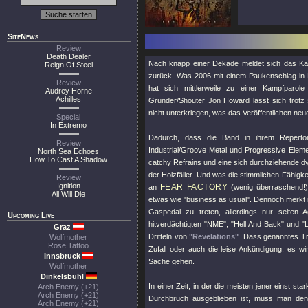
SiteNews
Review
Death Dealer
Nach knapp einer Dekade meldet sich das Kan
Reign Of Steel
zurück. Was 2006 mit einem Paukenschlag in 
Review
hat sich mittlerweile zu einer Kampfparo
Audrey Horne
Achilles
Gründer/Shouter Jon Howard lässt sich trot
nicht unterkriegen, was das Veröffentlichen neuer
Special
In Extremo
Dadurch, dass die Band in ihrem Repertoir
Review
Industrial/Groove Metal und Progressive Elem
North Sea Echoes
How To Cast A Shadow
catchy Refrains und eine sich durchziehende 
der Holzfäller. Und was die stimmlichen Fähigkei
Review
Ignition
FEAR FACTORY
an
(wenig überraschend!)
All Will Die
etwas wie "business as usual". Dennoch merk
Gaspedal zu treten, allerdings nur selten 
Upcoming Live
hitverdächtigten
"NME"
,
"Hell And Back"
und
"
Graz
Dritteln von
"Revelations"
. Dass genanntes Trip
Wolfmother
Rose Tattoo
Zufall oder auch die leise Ankündigung, es wi
Innsbruck
Sache gehen.
Wolfmother
Dinkelsbühl
In einer Zeit, in der die meisten jener einst 
Arch Enemy (+21)
Arch Enemy (+21)
Durchbruch ausgeblieben ist, muss man den J
Arch Enemy (+21)