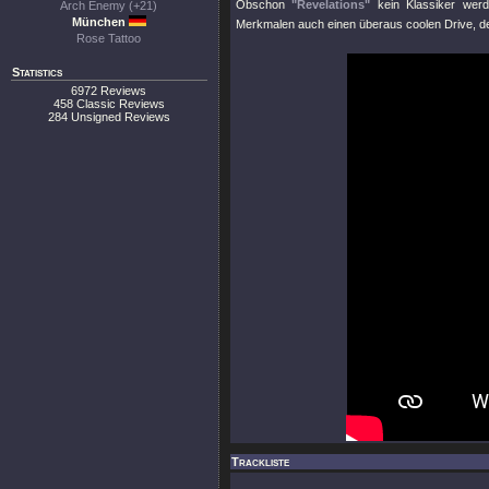
Obschon
"Revelations"
kein Klassiker werde
Arch Enemy (+21)
München
Merkmalen auch einen überaus coolen Drive, den
Rose Tattoo
Statistics
6972 Reviews
458 Classic Reviews
284 Unsigned Reviews
Trackliste