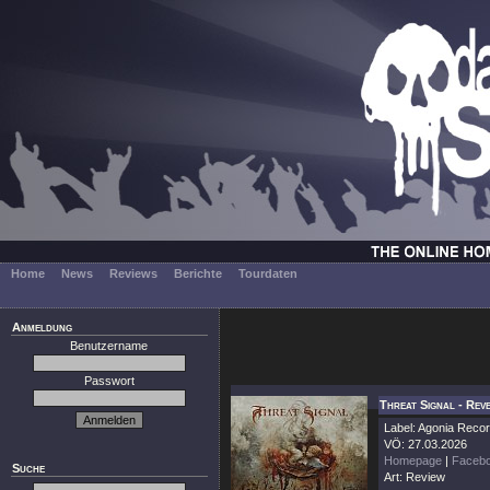
Home
News
Reviews
Berichte
Tourdaten
Anmeldung
Benutzername
Passwort
Threat Signal - Rev
Label: Agonia Reco
VÖ: 27.03.2026
Homepage
|
Faceb
Suche
Art: Review