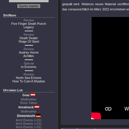
gequält wird. Weiteres neues Material veröff
das voraussichtlich im März 2022 erscheinen wi
SiteNews
Review
Five Finger Death Punch
Legacy
Review
Death Dealer
Reign Of Steel
Review
Audrey Horne
Achilles
Special
In Extremo
Review
North Sea Echoes
How To Cast A Shadow
Upcoming Live
Graz
Wolfmother
Rose Tattoo
Innsbruck
Wolfmother
Dinkelsbühl
Arch Enemy (+21)
Arch Enemy (+21)
Arch Enemy (+21)