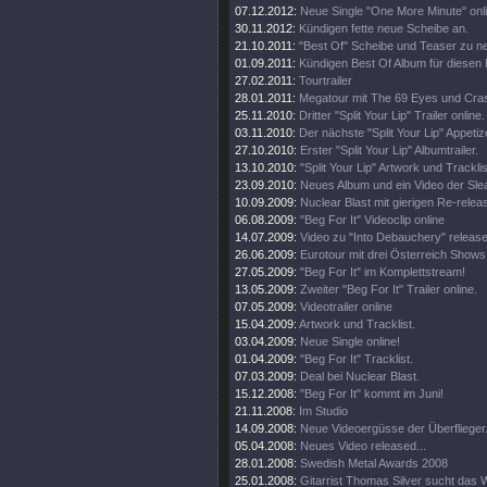
07.12.2012:
Neue Single "One More Minute" onli
30.11.2012:
Kündigen fette neue Scheibe an.
21.10.2011:
"Best Of" Scheibe und Teaser zu 
01.09.2011:
Kündigen Best Of Album für diesen
27.02.2011:
Tourtrailer
28.01.2011:
Megatour mit The 69 Eyes und Cras
25.11.2010:
Dritter "Split Your Lip" Trailer online.
03.11.2010:
Der nächste "Split Your Lip" Appetiz
27.10.2010:
Erster "Split Your Lip" Albumtrailer.
13.10.2010:
"Split Your Lip" Artwork und Tracklis
23.09.2010:
Neues Album und ein Video der Sle
10.09.2009:
Nuclear Blast mit gierigen Re-relea
06.08.2009:
"Beg For It" Videoclip online
14.07.2009:
Video zu "Into Debauchery" release
26.06.2009:
Eurotour mit drei Österreich Shows
27.05.2009:
"Beg For It" im Komplettstream!
13.05.2009:
Zweiter "Beg For It" Trailer online.
07.05.2009:
Videotrailer online
15.04.2009:
Artwork und Tracklist.
03.04.2009:
Neue Single online!
01.04.2009:
"Beg For It" Tracklist.
07.03.2009:
Deal bei Nuclear Blast.
15.12.2008:
"Beg For It" kommt im Juni!
21.11.2008:
Im Studio
14.09.2008:
Neue Videoergüsse der Überflieger
05.04.2008:
Neues Video released...
28.01.2008:
Swedish Metal Awards 2008
25.01.2008:
Gitarrist Thomas Silver sucht das W