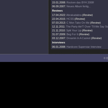
15.01.2008:
Rocken das BYH 2008!
06.09.2007:
Neues Album fertig...
Reviews
17.04.2022:
Abrakadabra
(
Review
)
22.04.2015:
HCSS
(
Review
)
07.03.2013:
C Mon Take On Me
(
Review
)
12.11.2011:
The Party Ain'T Over 'Til We Say So
21.11.2010:
Split Your Lip
(
Review
)
31.07.2009:
Beg For It
(
Review
)
03.12.2007:
Dreamin In A Casket
(
Review
)
Interviews
06.01.2008:
Hardcore Superstar Interview
© D