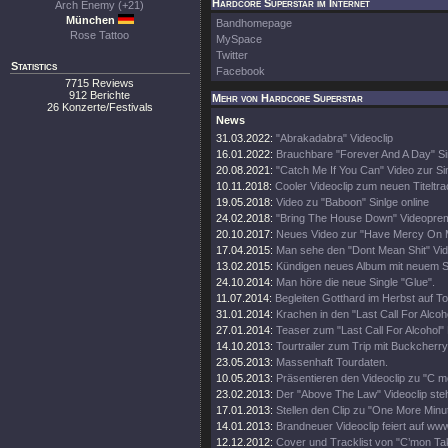
Hardcore Superstar im Internet
Arch Enemy (+21)
München
Bandhomepage
Rose Tattoo
MySpace
Twitter
Statistics
Facebook
7715 Reviews
912 Berichte
Mehr von Hardcore Superstar
26 Konzerte/Festivals
News
31.03.2022:
"Abrakadabra" Videoclip
16.01.2022:
Brauchbare "Forever And A Day" Si
20.08.2021:
"Catch Me If You Can" Video zur Si
10.11.2018:
Cooler Videoclip zum neuen Titeltr
19.05.2018:
Video zu "Baboon" Sinlge online
24.02.2018:
"Bring The House Down" Videopre
20.10.2017:
Neues Video zur "Have Mercy On M
17.04.2015:
Man sehe den "Dont Mean Shit" Vid
13.02.2015:
Kündigen neues Album mit neuem S
24.10.2014:
Man höre die neue Single "Glue".
11.07.2014:
Begleiten Gotthard im Herbst auf To
31.01.2014:
Krachen in den "Last Call For Alcoho
27.01.2014:
Teaser zum "Last Call For Alcohol" 
14.10.2013:
Tourtrailer zum Trip mit Buckcherry
23.05.2013:
Massenhaft Tourdaten.
10.05.2013:
Präsentieren den Videoclip zu "C 
23.02.2013:
Der "Above The Law" Videoclip steht
17.01.2013:
Stellen den Clip zu "One More Minut
14.01.2013:
Brandneuer Videoclip feiert auf w
12.12.2012:
Cover und Tracklist von "C’mon T