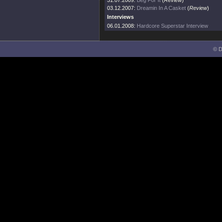
31.07.2009:
Beg For It
(
Review
)
03.12.2007:
Dreamin In A Casket
(
Review
)
Interviews
06.01.2008:
Hardcore Superstar Interview
© D