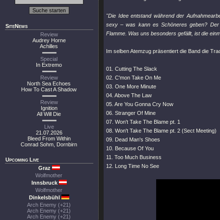
"Die Idee entstand während der Aufnahmearbeit
sexy – was kann es Schöneres geben? Der z
SiteNews
Flamme. Was uns besonders gefällt, ist die ein
Review
Audrey Horne
Achilles
Im selben Atemzug präsentiert die Band die Tra
Special
In Extremo
01. Cutting The Slack
Review
02. C'mon Take On Me
North Sea Echoes
03. One More Minute
How To Cast A Shadow
04. Above The Law
Review
05. Are You Gonna Cry Now
Ignition
06. Stranger Of Mine
All Will Die
07. Won't Take The Blame pt. 1
Live
08. Won't Take The Blame pt. 2 (Sect Meeting)
21.07.2026
Bleed From Within
09. Dead Man's Shoes
Conrad Sohm, Dornbirn
10. Because Of You
11. Too Much Business
Upcoming Live
12. Long Time No See
Graz
Wolfmother
Innsbruck
Wolfmother
Dinkelsbühl
Arch Enemy (+21)
Arch Enemy (+21)
Arch Enemy (+21)