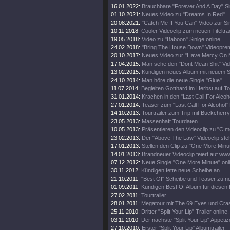
16.01.2022:
Brauchbare "Forever And A Day" Si
01.10.2021:
Neues Video zu "Dreams In Red"
20.08.2021:
"Catch Me If You Can" Video zur Si
10.11.2018:
Cooler Videoclip zum neuen Titeltr
19.05.2018:
Video zu "Baboon" Sinlge online
24.02.2018:
"Bring The House Down" Videopre
20.10.2017:
Neues Video zur "Have Mercy On M
17.04.2015:
Man sehe den "Dont Mean Shit" Vid
13.02.2015:
Kündigen neues Album mit neuem S
24.10.2014:
Man höre die neue Single "Glue".
11.07.2014:
Begleiten Gotthard im Herbst auf To
31.01.2014:
Krachen in den "Last Call For Alcoho
27.01.2014:
Teaser zum "Last Call For Alcohol" 
14.10.2013:
Tourtrailer zum Trip mit Buckcherry
23.05.2013:
Massenhaft Tourdaten.
10.05.2013:
Präsentieren den Videoclip zu "C 
23.02.2013:
Der "Above The Law" Videoclip steht
17.01.2013:
Stellen den Clip zu "One More Minut
14.01.2013:
Brandneuer Videoclip feiert auf w
07.12.2012:
Neue Single "One More Minute" onli
30.11.2012:
Kündigen fette neue Scheibe an.
21.10.2011:
"Best Of" Scheibe und Teaser zu 
01.09.2011:
Kündigen Best Of Album für diesen
27.02.2011:
Tourtrailer
28.01.2011:
Megatour mit The 69 Eyes und Cras
25.11.2010:
Dritter "Split Your Lip" Trailer online.
03.11.2010:
Der nächste "Split Your Lip" Appetiz
27.10.2010:
Erster "Split Your Lip" Albumtrailer.