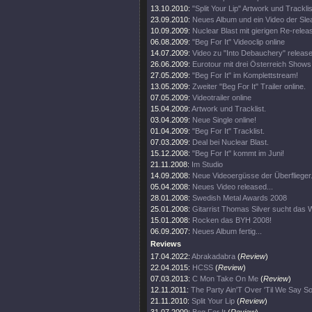
13.10.2010:
"Split Your Lip" Artwork und Tracklis
23.09.2010:
Neues Album und ein Video der Sle
10.09.2009:
Nuclear Blast mit gierigen Re-relea
06.08.2009:
"Beg For It" Videoclip online
14.07.2009:
Video zu "Into Debauchery" release
26.06.2009:
Eurotour mit drei Österreich Shows
27.05.2009:
"Beg For It" im Komplettstream!
13.05.2009:
Zweiter "Beg For It" Trailer online.
07.05.2009:
Videotrailer online
15.04.2009:
Artwork und Tracklist.
03.04.2009:
Neue Single online!
01.04.2009:
"Beg For It" Tracklist.
07.03.2009:
Deal bei Nuclear Blast.
15.12.2008:
"Beg For It" kommt im Juni!
21.11.2008:
Im Studio
14.09.2008:
Neue Videoergüsse der Überflieger
05.04.2008:
Neues Video released...
28.01.2008:
Swedish Metal Awards 2008
25.01.2008:
Gitarrist Thomas Silver sucht das W
15.01.2008:
Rocken das BYH 2008!
06.09.2007:
Neues Album fertig...
Reviews
17.04.2022:
Abrakadabra
(
Review
)
22.04.2015:
HCSS
(
Review
)
07.03.2013:
C Mon Take On Me
(
Review
)
12.11.2011:
The Party Ain'T Over 'Til We Say So
21.11.2010:
Split Your Lip
(
Review
)