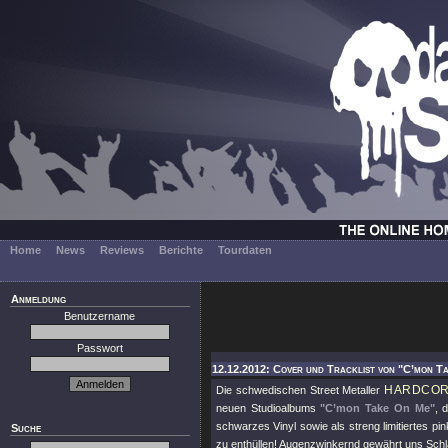
Home
News
Reviews
Berichte
Tourdaten
Anmeldung
Benutzername
Passwort
12.12.2012: Cover und Tracklist von "C’mon T
HARDCOR
Die schwedischen Street Metaller
neuen Studioalbums
"C’mon Take On Me"
, 
schwarzes Vinyl sowie als streng limitiertes pink
Suche
zu enthüllen! Augenzwinkernd gewährt uns Schla