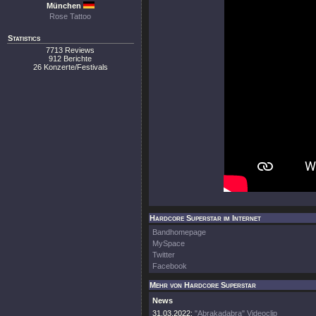
München
Rose Tattoo
Statistics
7713 Reviews
912 Berichte
26 Konzerte/Festivals
Hardcore Superstar im Internet
Bandhomepage
MySpace
Twitter
Facebook
Mehr von Hardcore Superstar
News
31.03.2022:
"Abrakadabra" Videoclip