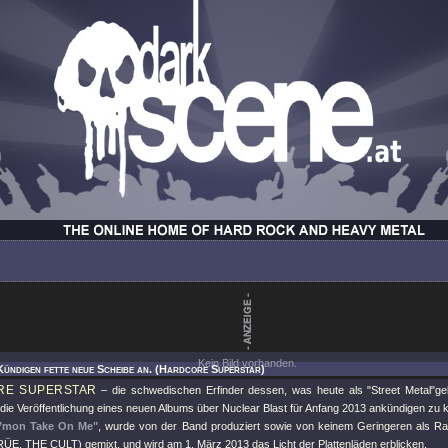
Kein Bild vorhanden.
Kündigen fette neue Scheibe an. (Hardcore Superstar)
RE SUPERSTAR
– die schwedischen Erfinder dessen, was heute als
"Street Metal"
ge
 die Veröffentlichung eines neuen Albums über Nuclear Blast für Anfang 2013 ankündigen zu 
’mon Take On Me"
, wurde von der Band produziert sowie von keinem Geringeren als 
, THE CULT) gemixt, und wird am 1. März 2013 das Licht der Plattenläden erblicken.