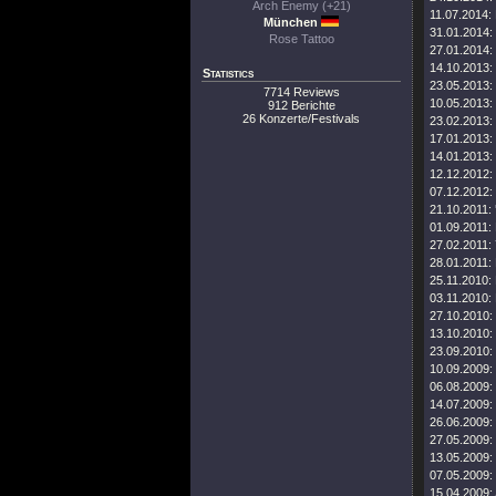
Arch Enemy (+21)
11.07.2014:
München
31.01.2014:
Rose Tattoo
27.01.2014:
14.10.2013:
Statistics
23.05.2013:
7714 Reviews
10.05.2013:
912 Berichte
26 Konzerte/Festivals
23.02.2013:
17.01.2013:
14.01.2013:
12.12.2012:
07.12.2012:
21.10.2011:
01.09.2011:
27.02.2011:
28.01.2011:
25.11.2010:
03.11.2010:
27.10.2010:
13.10.2010:
23.09.2010:
10.09.2009:
06.08.2009:
14.07.2009:
26.06.2009:
27.05.2009:
13.05.2009:
07.05.2009:
15.04.2009: