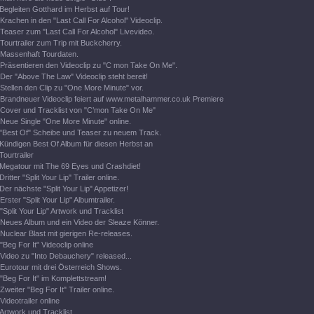
Begleiten Gotthard im Herbst auf Tour!
Krachen in den "Last Call For Alcohol" Videoclip.
Teaser zum "Last Call For Alcohol" Livevideo.
Tourtrailer zum Trip mit Buckcherry.
Massenhaft Tourdaten.
Präsentieren den Videoclip zu "C mon Take On Me".
Der "Above The Law" Videoclip steht bereit!
Stellen den Clip zu "One More Minute" vor.
Brandneuer Videoclip feiert auf www.metalhammer.co.uk Premiere
Cover und Tracklist von "C’mon Take On Me"
Neue Single "One More Minute" online.
"Best Of" Scheibe und Teaser zu neuem Track.
Kündigen Best Of Album für diesen Herbst an
Tourtrailer
Megatour mit The 69 Eyes und Crashdiet!
Dritter "Split Your Lip" Trailer online.
Der nächste "Split Your Lip" Appetizer!
Erster "Split Your Lip" Albumtrailer.
"Split Your Lip" Artwork und Tracklist
Neues Album und ein Video der Sleaze Könner.
Nuclear Blast mit gierigen Re-releases.
"Beg For It" Videoclip online
Video zu "Into Debauchery" released...
Eurotour mit drei Österreich Shows.
"Beg For It" im Komplettstream!
Zweiter "Beg For It" Trailer online.
Videotrailer online
Artwork und Tracklist.