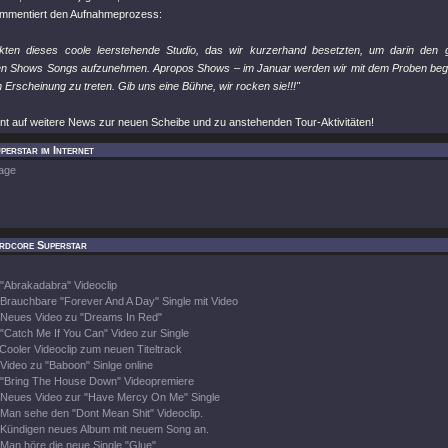
mmentiert den Aufnahmeprozess:
ckten dieses coole leerstehende Studio, das wir kurzerhand besetzten, um darin de
n Shows Songs aufzunehmen. Apropos Shows – im Januar werden wir mit dem Proben begi
in Erscheinung zu treten. Gib uns eine Bühne, wir rocken sie!!!"
nt auf weitere News zur neuen Scheibe und zu anstehenden Tour-Aktivitäten!
erstar im Internet
age
rdcore Superstar
"Abrakadabra" Videoclip
Brauchbare "Forever And A Day" Single mit Video
Neues Video zu "Dreams In Red"
"Catch Me If You Can" Video zur Single
Cooler Videoclip zum neuen Titeltrack
Video zu "Baboon" Sinlge online
"Bring The House Down" Videopremiere
Neues Video zur "Have Mercy On Me" Single
Man sehe den "Dont Mean Shit" Videoclip.
Kündigen neues Album mit neuem Song an.
Man höre die neue Single "Glue".