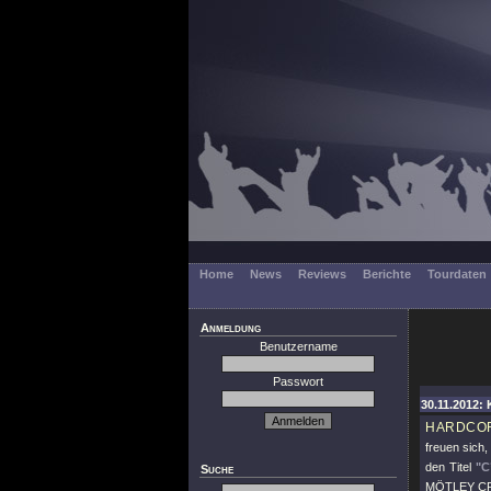
Home
News
Reviews
Berichte
Tourdaten
Anmeldung
Benutzername
Passwort
30.11.2012: 
HARDCO
freuen sich,
den Titel
"C
Suche
MÖTLEY CRÜE