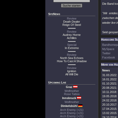
Die Band ko
"Wir entde
SiteNews
zwischen de
Review
Death Dealer
wieder live 
Reign Of Steel
Review
Seid gespan
Audrey Horne
Achilles
Hardcore Sup
Special
Bandhomep
In Extremo
MySpace
Twitter
Review
Facebook
North Sea Echoes
How To Cast A Shadow
Mehr von Ha
Review
News
Ignition
All Will Die
31.03.2022:
16.01.2022:
Upcoming Live
01.10.2021:
Graz
20.08.2021:
Wolfmother
10.11.2018:
Rose Tattoo
19.05.2018:
Innsbruck
24.02.2018:
Wolfmother
20.10.2017:
Dinkelsbühl
17.04.2015:
Arch Enemy (+21)
Arch Enemy (+21)
13.02.2015:
Arch Enemy (+21)
24.10.2014: