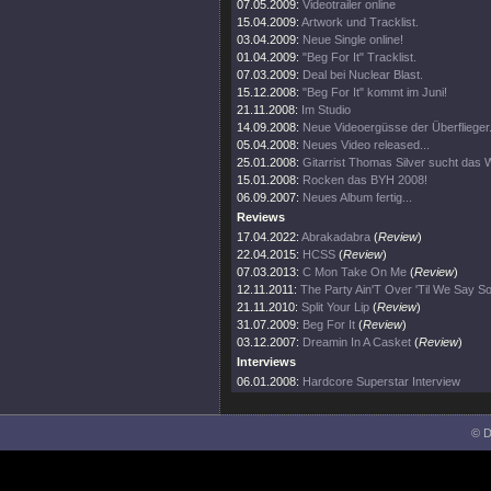
07.05.2009:
Videotrailer online
15.04.2009:
Artwork und Tracklist.
03.04.2009:
Neue Single online!
01.04.2009:
"Beg For It" Tracklist.
07.03.2009:
Deal bei Nuclear Blast.
15.12.2008:
"Beg For It" kommt im Juni!
21.11.2008:
Im Studio
14.09.2008:
Neue Videoergüsse der Überflieger
05.04.2008:
Neues Video released...
25.01.2008:
Gitarrist Thomas Silver sucht das W
15.01.2008:
Rocken das BYH 2008!
06.09.2007:
Neues Album fertig...
Reviews
17.04.2022:
Abrakadabra
(
Review
)
22.04.2015:
HCSS
(
Review
)
07.03.2013:
C Mon Take On Me
(
Review
)
12.11.2011:
The Party Ain'T Over 'Til We Say So
21.11.2010:
Split Your Lip
(
Review
)
31.07.2009:
Beg For It
(
Review
)
03.12.2007:
Dreamin In A Casket
(
Review
)
Interviews
06.01.2008:
Hardcore Superstar Interview
© D