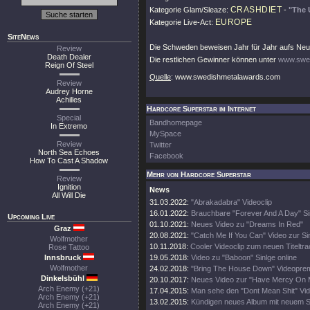
CRASHDIET
Kategorie Glam/Sleaze:
-
"The 
EUROPE
Kategorie Live-Act:
SiteNews
Die Schweden beweisen Jahr für Jahr aufs Neu
Review
Death Dealer
Die restlichen Gewinner können unter
www.swe
Reign Of Steel
Quelle
: www.swedishmetalawards.com
Review
Audrey Horne
Achilles
Hardcore Superstar im Internet
Special
Bandhomepage
In Extremo
MySpace
Review
Twitter
North Sea Echoes
Facebook
How To Cast A Shadow
Mehr von Hardcore Superstar
Review
Ignition
News
All Will Die
31.03.2022:
"Abrakadabra" Videoclip
16.01.2022:
Brauchbare "Forever And A Day" Si
Upcoming Live
01.10.2021:
Neues Video zu "Dreams In Red"
Graz
20.08.2021:
"Catch Me If You Can" Video zur Si
Wolfmother
10.11.2018:
Cooler Videoclip zum neuen Titeltr
Rose Tattoo
Innsbruck
19.05.2018:
Video zu "Baboon" Sinlge online
Wolfmother
24.02.2018:
"Bring The House Down" Videopre
Dinkelsbühl
20.10.2017:
Neues Video zur "Have Mercy On M
Arch Enemy (+21)
17.04.2015:
Man sehe den "Dont Mean Shit" Vid
Arch Enemy (+21)
13.02.2015:
Kündigen neues Album mit neuem S
Arch Enemy (+21)