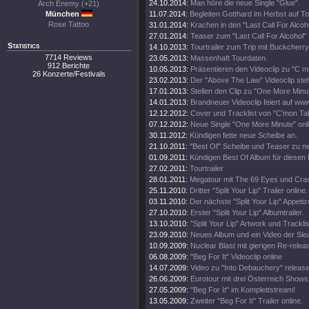
24.10.2014:
Man höre die neue Single "Glue".
Arch Enemy (+21)
München
11.07.2014:
Begleiten Gotthard im Herbst auf To
Rose Tattoo
31.01.2014:
Krachen in den "Last Call For Alcoho
27.01.2014:
Teaser zum "Last Call For Alcohol" 
Statistics
14.10.2013:
Tourtrailer zum Trip mit Buckcherry
7714 Reviews
23.05.2013:
Massenhaft Tourdaten.
912 Berichte
10.05.2013:
Präsentieren den Videoclip zu "C 
26 Konzerte/Festivals
23.02.2013:
Der "Above The Law" Videoclip steht
17.01.2013:
Stellen den Clip zu "One More Minut
14.01.2013:
Brandneuer Videoclip feiert auf w
12.12.2012:
Cover und Tracklist von "C’mon T
07.12.2012:
Neue Single "One More Minute" onli
30.11.2012:
Kündigen fette neue Scheibe an.
21.10.2011:
"Best Of" Scheibe und Teaser zu 
01.09.2011:
Kündigen Best Of Album für diesen
27.02.2011:
Tourtrailer
28.01.2011:
Megatour mit The 69 Eyes und Cras
25.11.2010:
Dritter "Split Your Lip" Trailer online.
03.11.2010:
Der nächste "Split Your Lip" Appetiz
27.10.2010:
Erster "Split Your Lip" Albumtrailer.
13.10.2010:
"Split Your Lip" Artwork und Tracklis
23.09.2010:
Neues Album und ein Video der Sle
10.09.2009:
Nuclear Blast mit gierigen Re-relea
06.08.2009:
"Beg For It" Videoclip online
14.07.2009:
Video zu "Into Debauchery" release
26.06.2009:
Eurotour mit drei Österreich Shows
27.05.2009:
"Beg For It" im Komplettstream!
13.05.2009:
Zweiter "Beg For It" Trailer online.