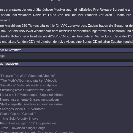
 veranstaltet der geschäftstüchtige Musiker auch ein offizielles Pre-Release-Screening am
London, bei welchem Devin im Laufe von drei bis vier Stunden vor allen Zuschauern 
n wird.
zte Anzahl von 250 Tickets gibt es hierfür VVK zu erwerben. Zudem haben die Besucher des
te Box-Set exklusiv zwei Wochen vor dem offiziellen Veröffentlichungstermin zu bestellen und 
eröffentlichung erscheint als als 4DVD/5CD-Box mit besonderer Verpackung. Jede der DVD
l enthalten. Auf den CD's wird neben den Live Alben, eine Bonus CD mit allen Zugaben enthal
nd im Internet
age
vin Townsend
"Prepare For War" Video und Albuminfo
"The Moth"-Album und starker Videoclip
"Gatidtude" Video als weitere Kostprobe
Stimmungsvolles "Jainism" mit Video
Lässt uns in "Moonpeople"-Single reinhören
Neues Instrumental-Entspannungsalbum
Stellt komplette Bloodstock-Liveshow online
Schräges Video zu "Evermore"
Cooler Clip zu "Genesis"
Intime Solo-Akustik-Shows
Kommt mit saftigem "Z2" Doppeldecker.
Gratis- Download einiger Songs!
"Deconstruction" Artwork, Tracks und Gastmusiker.