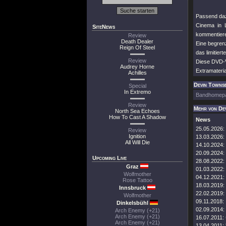
Passend dazu
Cinema in 
SiteNews
kommentiere
Review
Death Dealer
Eine begren
Reign Of Steel
das limitier
Review
Diese DVD-V
Audrey Horne
Extramateria
Achilles
Devin Townse
Special
In Extremo
Bandhomep
Review
Mehr von De
North Sea Echoes
How To Cast A Shadow
News
25.05.2026:
Review
Ignition
13.03.2026:
All Will Die
14.10.2024:
20.09.2024:
Upcoming Live
28.08.2022:
Graz
01.03.2022:
Wolfmother
04.12.2021:
Rose Tattoo
18.03.2019:
Innsbruck
22.02.2019:
Wolfmother
09.11.2018:
Dinkelsbühl
02.09.2014:
Arch Enemy (+21)
Arch Enemy (+21)
16.07.2011:
Arch Enemy (+21)
13.04.2011: