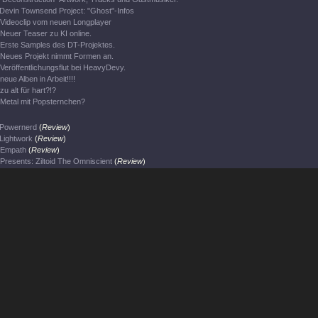
Devin Townsend Project: "Ghost"-Infos
Videoclip vom neuen Longplayer
Neuer Teaser zu KI online.
Erste Samples des DT-Projektes.
Neues Projekt nimmt Formen an.
Veröffentlichungsflut bei HeavyDevy.
neue Alben in Arbeit!!!!
zu alt für hart?!?
Metal mit Popsternchen?
Powernerd
(
Review
)
Lightwork
(
Review
)
Empath
(
Review
)
Presents: Ziltoid The Omniscient
(
Review
)