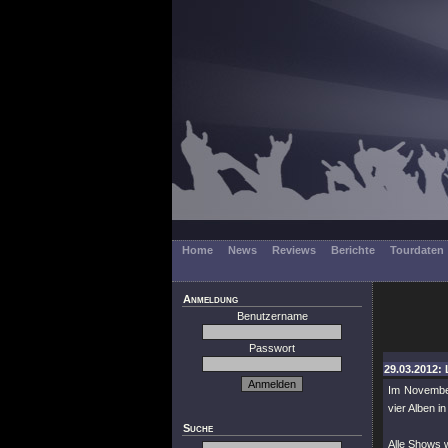
Home
News
Reviews
Berichte
Tourdaten
Anmeldung
Benutzername
Passwort
29.03.2012: 
Im Novembe
vier Alben in
Suche
Alle Shows 