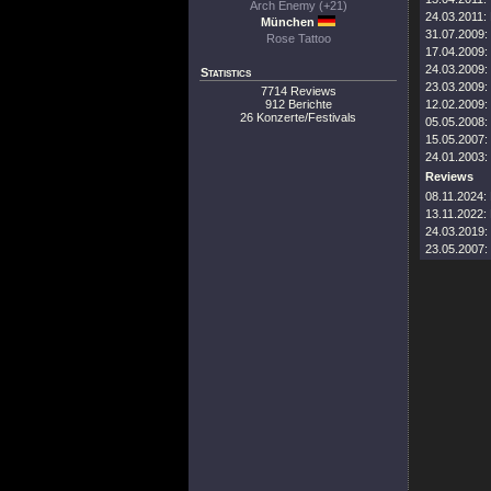
Arch Enemy (+21)
24.03.2011:
München
31.07.2009:
Rose Tattoo
17.04.2009:
24.03.2009:
Statistics
23.03.2009:
7714 Reviews
912 Berichte
12.02.2009:
26 Konzerte/Festivals
05.05.2008:
15.05.2007:
24.01.2003:
Reviews
08.11.2024:
13.11.2022:
24.03.2019:
23.05.2007: