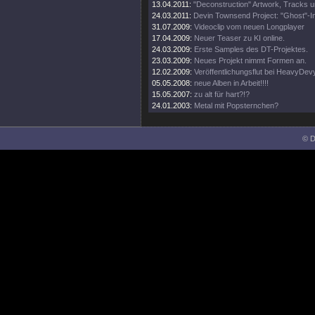
13.04.2011:
"Deconstruction" Artwork, Tracks 
24.03.2011:
Devin Townsend Project: "Ghost"-I
31.07.2009:
Videoclip vom neuen Longplayer
17.04.2009:
Neuer Teaser zu KI online.
24.03.2009:
Erste Samples des DT-Projektes.
23.03.2009:
Neues Projekt nimmt Formen an.
12.02.2009:
Veröffentlichungsflut bei HeavyDev
05.05.2008:
neue Alben in Arbeit!!!!
15.05.2007:
zu alt für hart?!?
24.01.2003:
Metal mit Popsternchen?
© D