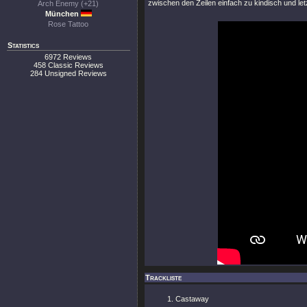
zwischen den Zeilen einfach zu kindisch und let
Arch Enemy (+21)
München
Rose Tattoo
Statistics
6972 Reviews
458 Classic Reviews
284 Unsigned Reviews
Trackliste
Castaway