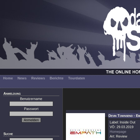
Home
News
Reviews
Berichte
Tourdaten
Anmeldung
Benutzername
Passwort
Devin Townsend - E
Label: Inside Out
VÖ: 29.03.2019
Homepage
Suche
Art: Review