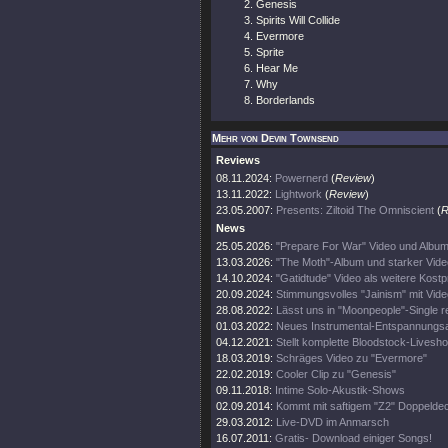
Genesis
Spirits Will Collide
Evermore
Sprite
Hear Me
Why
Borderlands
Mehr von Devin Townsend
Reviews
08.11.2024:
Powernerd
(
Review
)
13.11.2022:
Lightwork
(
Review
)
23.05.2007:
Presents: Ziltoid The Omniscient
(
R
News
25.05.2026:
"Prepare For War" Video und Album
13.03.2026:
"The Moth"-Album und starker Vide
14.10.2024:
"Gatidtude" Video als weitere Kost
20.09.2024:
Stimmungsvolles "Jainism" mit Vide
28.08.2022:
Lässt uns in "Moonpeople"-Single r
01.03.2022:
Neues Instrumental-Entspannungs
04.12.2021:
Stellt komplette Bloodstock-Livesho
18.03.2019:
Schräges Video zu "Evermore"
22.02.2019:
Cooler Clip zu "Genesis"
09.11.2018:
Intime Solo-Akustik-Shows
02.09.2014:
Kommt mit saftigem "Z2" Doppeldec
29.03.2012:
Live-DVD im Anmarsch
16.07.2011:
Gratis- Download einiger Songs!