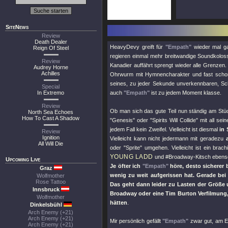
SiteNews
Review
Death Dealer
HeavyDevy greift für
"Empath"
wieder mal ga
Reign Of Steel
regieren einmal mehr breitwandige Soundkolosse
Review
Kanadier auffährt sprengt wieder alle Grenzen.
Audrey Horne
Achilles
Ohrwurm mit Hymnencharakter und fast scho
seines, zu jeder Sekunde unverkennbaren, Sc
Special
In Extremo
auch
"Empath"
ist zu jedem Moment klasse.
Review
Ob man sich das gute Teil nun ständig am Stüc
North Sea Echoes
How To Cast A Shadow
"Genesis"
oder
"Spirits Will Collide"
mit all sei
jedem Fall kein Zweifel. Vielleicht ist diesmal
in
Review
Ignition
Vielleicht kann nicht jedermann mit geradezu
All Will Die
oder
"Sprite"
umgehen. Vielleicht ist ein brac
YOUNG LADD
und #Broadway-Kitsch ebenso z
Upcoming Live
Je öfter ich
"Empath"
höre, desto sicherer 
Graz
wenig zu weit aufgerissen hat. Gerade bei
Wolfmother
Rose Tattoo
Das geht dann leider zu Lasten der Größe u
Innsbruck
Broadway oder eine Tim Burton Verfilmung,
Wolfmother
hätten
.
Dinkelsbühl
Arch Enemy (+21)
Arch Enemy (+21)
Mir persönlich gefällt
"Empath"
zwar gut, am E
Arch Enemy (+21)