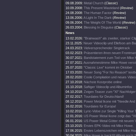
09.08.2009:
Metal Church
(
Classic
)
10.09.2008:
This Present Wasteland
(
Review
)
24.08.2008:
The Human Factor
(
Review
)
13.06.2006:
A Light In The Dark
(
Review
)
09.06.2004:
The Weight Of The World
(
Review
)
26.03.2004:
Blessing In Disguise
(
Classic
)
News
13.02.2026:
"Brainwash" als zweiter, starker Cli
23.11.2025:
Neuer Videoclip und Ellefson am B
24.03.2023:
Vielversprechender Singletrack
03.02.2023:
Präsentieren ihren neuen Frontma
30.07.2021:
Bandstatement zum Tod von Mike
27.07.2021:
Ausnahmestimme Mike Howe verst
25.07.2020:
"Classic Live" kommt im Oktober
17.03.2020:
Neuer Song "For No Reason" testbe
28.02.2020:
Coole Compilation und neues Video
27.10.2018:
Nächste Kostprobe online
15.10.2018:
Saftiger Videoclip und Albuminfos
04.10.2018:
Zeigen Teaser zum "XI" Nachfolger
27.02.2017:
Tourdates für Deutschland!
08.12.2016:
Power Metal Ikone mit "Needle And 
16.02.2016:
Tourdates für Europa!
10.02.2016:
Lyric-Vidoe zur Single "Killing Your 
12.01.2016:
US Power Metal Ikone zeigt das "XI
06.01.2016:
US Power Metal Götter mit neuem V
23.10.2015:
Erstes EPK-Video mit Mike Howe.
17.06.2015:
Erstes Lebenszeichen mit Mike H
30.04.2015:
Mike Howe is back!!!! Album noch 