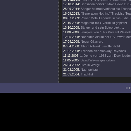
17.10.2014:
Sensation perfekt: Mike Howe zur
25.09.2014:
Sänger Munroe verlässt die Truppe
18.09.2013:
"Generation Nothing" Tracklist, Te
08.07.2009:
Power Metal Legende schließt die T
21.10.2008:
Megatour mit Overkill ist geplatzt.
13.10.2008:
Sänger und sein Soloprojekt ...
11.08.2008:
Samples von "This Present Wastela
12.05.2008:
Nächstes Album der US Power Met
17.04.2008:
Neuer Gitarrero
07.04.2008:
Album Artwork veröffentlicht
21.02.2008:
Trennen sich von Jay Raynolds
11.11.2006:
1. Demo von 1983 zum Downloade
11.05.2005:
David Wayne gestorben
26.04.2005:
Live in Wörgl!
31.03.2005:
Nachschlag!
21.05.2004:
Tracklist
© D