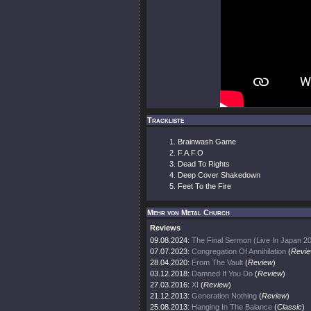
Trackliste
Brainwash Game
F.A.F.O
Dead To Rights
Deep Cover Shakedown
Feet To the Fire
Mehr von Metal Church
Reviews
09.08.2024:
The Final Sermon (Live In Japan 2
07.07.2023:
Congregation Of Annihilation
(
Revi
28.04.2020:
From The Vault
(
Review
)
03.12.2018:
Damned If You Do
(
Review
)
27.03.2016:
XI
(
Review
)
21.12.2013:
Generation Nothing
(
Review
)
25.08.2013:
Hanging In The Balance
(
Classic
)