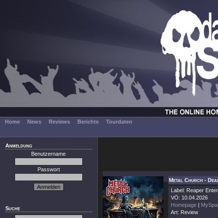
Home
News
Reviews
Berichte
Tourdaten
Anmeldung
Benutzername
Passwort
Metal Church - Dea
Label: Reaper Ente
VÖ: 10.04.2026
Homepage
|
MySpa
Suche
Art: Review