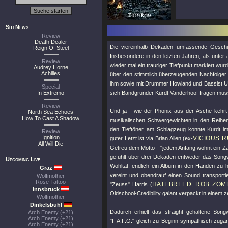
SiteNews
Review
Death Dealer
Die viereinhalb Dekaden umfassende Gesch
Reign Of Steel
Insbesondere in den letzten Jahren, als unt
Review
wieder mal ein trauriger Tiefpunkt markiert wur
Audrey Horne
Achilles
über den stimmlich überzeugenden Nachfolger M
ihm sowie mit Drummer Howland und Bassist Un
Special
In Extremo
sich Bandgründer Kurdt Vanderhoof fragen musst
Review
Und ja - wie der Phönix aus der Asche kehrt
North Sea Echoes
How To Cast A Shadow
musikalischen Schwergewichten in den Reihen
den Tieftöner, am Schlagzeug konnte Kurdt 
Review
Ignition
VICIOUS 
guter Letzt ist via Brian Allen (ex-
All Will Die
Getreu dem Motto - "jedem Anfang wohnt ein Zaub
gefühlt über drei Dekaden entweder das Songwr
Upcoming Live
Wohltat, endlich ein Album in den Händen zu h
Graz
vereint und obendrauf einen Sound transport
Wolfmother
Rose Tattoo
HATEBREED
ROB ZOM
"Zeuss" Harris (
,
Innsbruck
Oldschool-Credibility galant verpackt in einem 
Wolfmother
Dinkelsbühl
Dadurch erhielt das straight gehaltene Son
Arch Enemy (+21)
Arch Enemy (+21)
"F.A.F.O."
gleich zu Beginn sympathisch zugän
Arch Enemy (+21)