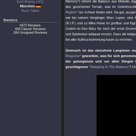
Memory"
) stimmt die Balance aus Melodie, Agg
Arch Enemy (+21)
München
des gesicherten Terrain, was im Umkehrsch
Rose Tattoo
Rights"
nur schwer finden wird. Na gut, ausgeno
wie bei seinem Vorgänger Marc Lopes: eine Ar
Statistics
(R.I.P.) und zu Mike Howe ist greifbar und füg
6972 Reviews
Zudem ist Ken Mary für mich der erste Drummer,
458 Classic Reviews
284 Unsigned Reviews
und Spielweise adäquat ersetzt. Dass die leidg
bei aller Aufbruchstimmung kaum zu rechnen.
Demnach ist das vierzehnte Langeisen ma
Disguise"
geworden, was für sich genommen
der gelungenste und vor allen Dingen k
geschlagenen
"Hanging In The Balance"
!
Und