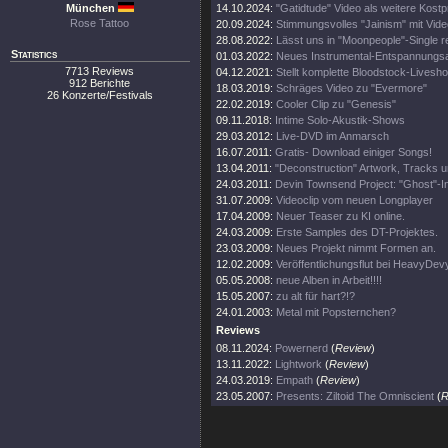
München
14.10.2024:
"Gatidtude" Video als weitere Kost
Rose Tattoo
20.09.2024:
Stimmungsvolles "Jainism" mit Vide
28.08.2022:
Lässt uns in "Moonpeople"-Single r
Statistics
01.03.2022:
Neues Instrumental-Entspannungs
7713 Reviews
04.12.2021:
Stellt komplette Bloodstock-Livesho
912 Berichte
18.03.2019:
Schräges Video zu "Evermore"
26 Konzerte/Festivals
22.02.2019:
Cooler Clip zu "Genesis"
09.11.2018:
Intime Solo-Akustik-Shows
29.03.2012:
Live-DVD im Anmarsch
16.07.2011:
Gratis- Download einiger Songs!
13.04.2011:
"Deconstruction" Artwork, Tracks 
24.03.2011:
Devin Townsend Project: "Ghost"-I
31.07.2009:
Videoclip vom neuen Longplayer
17.04.2009:
Neuer Teaser zu KI online.
24.03.2009:
Erste Samples des DT-Projektes.
23.03.2009:
Neues Projekt nimmt Formen an.
12.02.2009:
Veröffentlichungsflut bei HeavyDev
05.05.2008:
neue Alben in Arbeit!!!!
15.05.2007:
zu alt für hart?!?
24.01.2003:
Metal mit Popsternchen?
Reviews
08.11.2024:
Powernerd
(
Review
)
13.11.2022:
Lightwork
(
Review
)
24.03.2019:
Empath
(
Review
)
23.05.2007:
Presents: Ziltoid The Omniscient
(
R