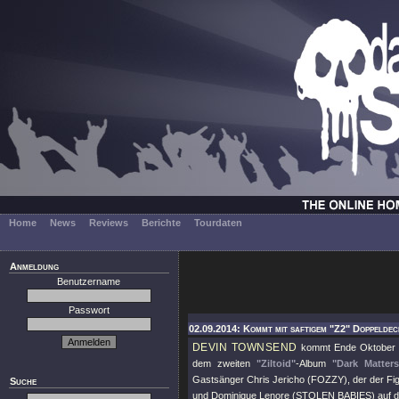
Home
News
Reviews
Berichte
Tourdaten
Anmeldung
Benutzername
Passwort
02.09.2014: Kommt mit saftigem "Z2" Doppeldec
DEVIN TOWNSEND
kommt Ende Oktober m
dem zweiten
"Ziltoid"
-Album
"Dark Matters
Gastsänger Chris Jericho (FOZZY), der der Fig
Suche
und Dominique Lenore (STOLEN BABIES) auf der