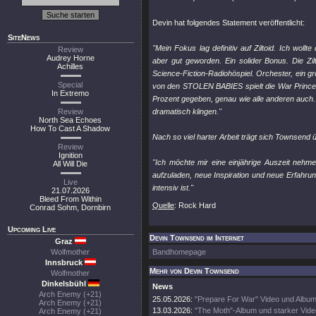
Devin hat folgendes Statement veröffentlicht:
SiteNews
"Mein Fokus lag definitiv auf Ziltoid. Ich wol
Review
Audrey Horne
aber gut geworden. Ein solider Bonus. Die Zil
Achilles
Science-Fiction-Radiohöspiel. Orchester, ein g
Special
von den STOLEN BABIES spielt die War Princess 
In Extremo
Prozent gegeben, genau wie alle anderen auch. 
Review
dramatisch klingen."
North Sea Echoes
How To Cast A Shadow
Nach so viel harter Arbeit trägt sich Townsend 
Review
Ignition
"Ich möchte mir eine einjährige Auszeit nehme
All Will Die
aufzuladen, neue Inspiration und neue Erfahru
Live
intensiv ist."
21.07.2026
Bleed From Within
Quelle
: Rock Hard
Conrad Sohm, Dornbirn
Upcoming Live
Devin Townsend im Internet
Graz
Wolfmother
Bandhomepage
Innsbruck
Mehr von Devin Townsend
Wolfmother
Dinkelsbühl
News
Arch Enemy (+21)
25.05.2026:
"Prepare For War" Video und Album
Arch Enemy (+21)
13.03.2026:
"The Moth"-Album und starker Vide
Arch Enemy (+21)