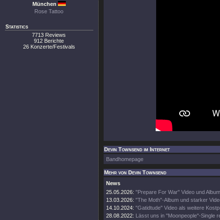
München
Rose Tattoo
Statistics
7713 Reviews
912 Berichte
26 Konzerte/Festivals
Devin Townsend im Internet
Bandhomepage
Mehr von Devin Townsend
News
25.05.2026:
"Prepare For War" Video und Album
13.03.2026:
"The Moth"-Album und starker Vide
14.10.2024:
"Gatidtude" Video als weitere Kost
28.08.2022:
Lässt uns in "Moonpeople"-Single r