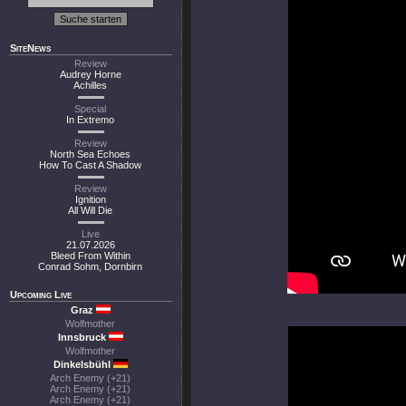
SiteNews
Review
Audrey Horne
Achilles
Special
In Extremo
Review
North Sea Echoes
How To Cast A Shadow
Review
Ignition
All Will Die
Live
21.07.2026
Bleed From Within
Conrad Sohm, Dornbirn
Upcoming Live
Graz
Wolfmother
Innsbruck
Wolfmother
Dinkelsbühl
Arch Enemy (+21)
Arch Enemy (+21)
Arch Enemy (+21)