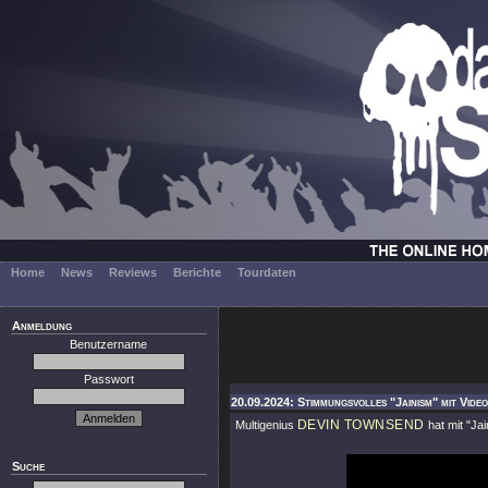
Home
News
Reviews
Berichte
Tourdaten
Anmeldung
Benutzername
Passwort
20.09.2024: Stimmungsvolles "Jainism" mit Vide
DEVIN TOWNSEND
Multigenius
hat mit
"Jai
Suche