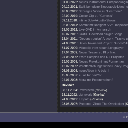
01.03.2022:
Neues Instrumental-Entspannungs
04.12.2021:
Stellt komplette Bloodstock-Livesho
18.03.2019:
Schräges Video zu "Evermore"
22.02.2019:
Cooler Clip zu "Genesis"
09.11.2018:
Intime Solo-Akustik-Shows
02.09.2014:
Kommt mit saftigem "Z2" Doppeldec
29.03.2012:
Live-DVD im Anmarsch
16.07.2011:
Gratis- Download einiger Songs!
13.04.2011:
"Deconstruction" Artwork, Tracks 
24.03.2011:
Devin Townsend Project: "Ghost"-I
31.07.2009:
Videoclip vom neuen Longplayer
17.04.2009:
Neuer Teaser zu KI online.
24.03.2009:
Erste Samples des DT-Projektes.
23.03.2009:
Neues Projekt nimmt Formen an.
12.02.2009:
Veröffentlichungsflut bei HeavyDev
05.05.2008:
neue Alben in Arbeit!!!!
15.05.2007:
zu alt für hart?!?
24.01.2003:
Metal mit Popsternchen?
Reviews
08.11.2024:
Powernerd
(
Review
)
13.11.2022:
Lightwork
(
Review
)
24.03.2019:
Empath
(
Review
)
23.05.2007:
Presents: Ziltoid The Omniscient
(
R
© D