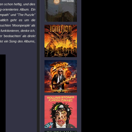
en schon heftig, und dies
-orientiertes Album. Ein
"Empath" und "The Puzzle"
haltlich geht es um die
suchten 'Moonpeople' als
funktionieren, denke ich.
r 'beobachten' als direkt
s ist ein Song des Albums,