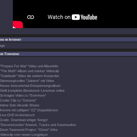
nd im Internet
age
vin Townsend
"Prepare For War" Video und Albuminfo
"The Moth"-Album und starker Videoclip
"Gatidtude" Video als weitere Kostprobe
Stimmungsvolles "Jainism" mit Video
Neues Instrumental-Entspannungsalbum
Stellt komplette Bloodstock-Liveshow online
Schräges Video zu "Evermore"
Cooler Clip zu "Genesis"
Intime Solo-Akustik-Shows
Kommt mit saftigem "Z2" Doppeldecker.
Live-DVD im Anmarsch
Gratis- Download einiger Songs!
"Deconstruction" Artwork, Tracks und Gastmusiker.
Devin Townsend Project: "Ghost"-Infos
Videoclip vom neuen Longplayer