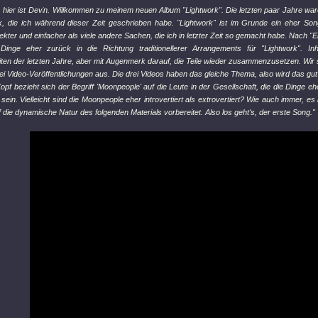
e, hier ist Devin. Willkommen zu meinem neuen Album "Lightwork". Die letzten paar Jahre war
ik, die ich während dieser Zeit geschrieben habe. "Lightwork" ist im Grunde ein eher Song
ekter und einfacher als viele andere Sachen, die ich in letzter Zeit so gemacht habe. Nach 
Dinge eher zurück in die Richtung traditionellerer Arrangements für "Lightwork". In
iten der letzten Jahre, aber mit Augenmerk darauf, die Teile wieder zusammenzusetzen. Wir 
ei Video-Veröffentlichungen aus. Die drei Videos haben das gleiche Thema, also wird das gut 
pf bezieht sich der Begriff 'Moonpeople' auf die Leute in der Gesellschaft, die die Dinge ehe
u sein. Vielleicht sind die Moonpeople eher introvertiert als extrovertiert? Wie auch immer, e
 die dynamische Natur des folgenden Materials vorbereitet. Also los geht's, der erste Song."