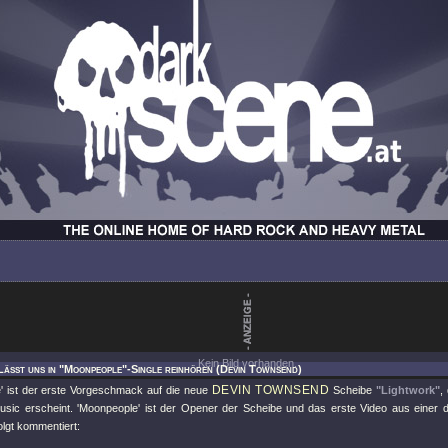
Kein Bild vorhanden.
Lässt uns in "Moonpeople"-Single reinhören (Devin Townsend)
DEVIN TOWNSEND
' ist der erste Vorgeschmack auf die neue
Scheibe
"Lightwork"
,
usic erscheint. 'Moonpeople' ist der Opener der Scheibe und das erste Video aus einer dre
olgt kommentiert: