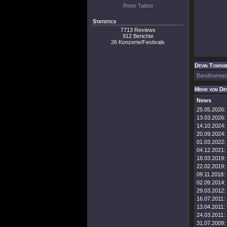
Rose Tattoo
Statistics
7713 Reviews
912 Berichte
26 Konzerte/Festivals
Devin Townse
Bandhomep
Mehr von De
News
25.05.2026:
13.03.2026:
14.10.2024:
20.09.2024:
01.03.2022:
04.12.2021:
18.03.2019:
22.02.2019:
09.11.2018:
02.09.2014:
29.03.2012:
16.07.2011:
13.04.2011:
24.03.2011:
31.07.2009: