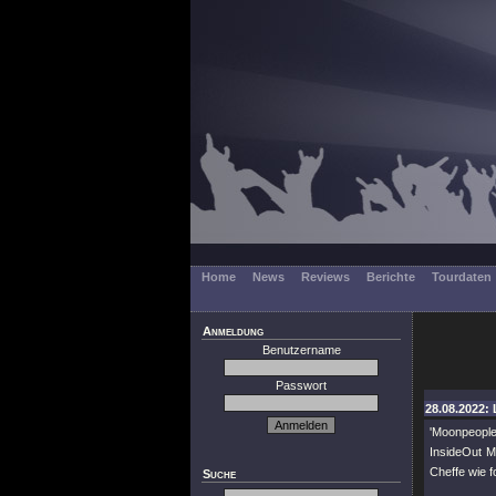
Home
News
Reviews
Berichte
Tourdaten
Anmeldung
Benutzername
Passwort
28.08.2022: 
'Moonpeople
InsideOut M
Cheffe wie f
Suche