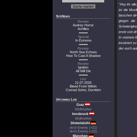
"Hey ihr all
ist die Mus
bisschen dir
SiteNews
gingen die 
Review
Audrey Horne
Schwierigke
Achilles
erste von dr
Special
In meinem Ko
In Extremo
involviert z
Review
der euch auf
North Sea Echoes
How To Cast A Shadow
Review
Ignition
All Will Die
Live
21.07.2026
Bleed From Within
Conrad Sohm, Dornbirn
Upcoming Live
Graz
Wolfmother
Innsbruck
Wolfmother
Dinkelsbühl
Arch Enemy (+21)
Arch Enemy (+21)
München