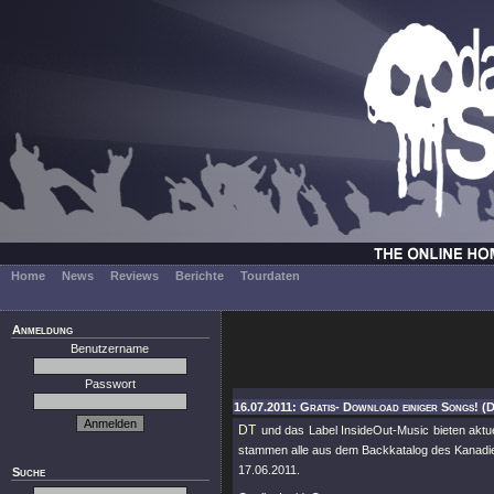
Home
News
Reviews
Berichte
Tourdaten
Anmeldung
Benutzername
Passwort
16.07.2011: Gratis- Download einiger Songs! (
DT
und das Label InsideOut-Music bieten aktue
stammen alle aus dem Backkatalog des Kanadier
17.06.2011.
Suche