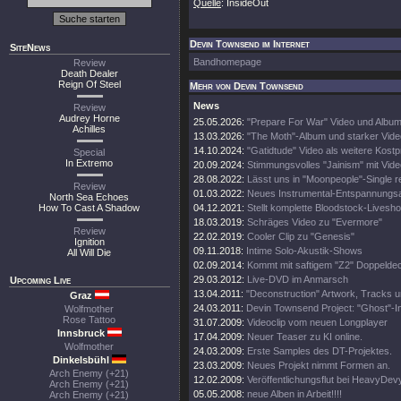
Quelle
: InsideOut
Devin Townsend im Internet
SiteNews
Bandhomepage
Review
Death Dealer
Reign Of Steel
Mehr von Devin Townsend
News
Review
Audrey Horne
25.05.2026:
"Prepare For War" Video und Album
Achilles
13.03.2026:
"The Moth"-Album und starker Vide
14.10.2024:
"Gatidtude" Video als weitere Kost
Special
In Extremo
20.09.2024:
Stimmungsvolles "Jainism" mit Vide
28.08.2022:
Lässt uns in "Moonpeople"-Single r
Review
01.03.2022:
Neues Instrumental-Entspannungs
North Sea Echoes
How To Cast A Shadow
04.12.2021:
Stellt komplette Bloodstock-Livesho
18.03.2019:
Schräges Video zu "Evermore"
Review
22.02.2019:
Cooler Clip zu "Genesis"
Ignition
09.11.2018:
Intime Solo-Akustik-Shows
All Will Die
02.09.2014:
Kommt mit saftigem "Z2" Doppeldec
29.03.2012:
Live-DVD im Anmarsch
Upcoming Live
13.04.2011:
"Deconstruction" Artwork, Tracks 
Graz
24.03.2011:
Devin Townsend Project: "Ghost"-I
Wolfmother
Rose Tattoo
31.07.2009:
Videoclip vom neuen Longplayer
Innsbruck
17.04.2009:
Neuer Teaser zu KI online.
Wolfmother
24.03.2009:
Erste Samples des DT-Projektes.
Dinkelsbühl
23.03.2009:
Neues Projekt nimmt Formen an.
Arch Enemy (+21)
12.02.2009:
Veröffentlichungsflut bei HeavyDev
Arch Enemy (+21)
05.05.2008:
neue Alben in Arbeit!!!!
Arch Enemy (+21)