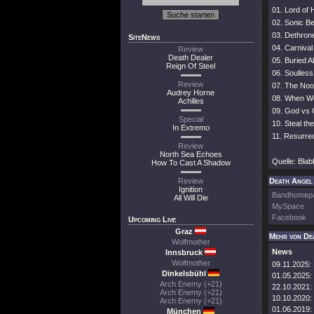
01. Lord of 
02. Sonic B
03. Dethron
SiteNews
04. Carnival
Review
Death Dealer
05. Buried A
Reign Of Steel
06. Soulless
Review
07. The No
Audrey Horne
08. When Wo
Achilles
09. God vs
Special
10. Steal th
In Extremo
11. Resurre
Review
North Sea Echoes
Quelle: Bla
How To Cast A Shadow
Review
Death Angel 
Ignition
Bandhomep
All Will Die
MySpace
Facebook
Upcoming Live
Graz
Mehr von De
Wolfmother
News
Innsbruck
Wolfmother
09.11.2025:
Dinkelsbühl
01.05.2025:
Arch Enemy (+21)
22.10.2021:
Arch Enemy (+21)
10.10.2020:
Arch Enemy (+21)
01.06.2019:
München