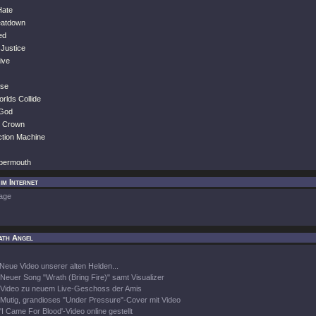
Hate
eatdown
ed
 Justice
live
ose
rlds Collide
 God
e Crown
ction Machine
bbermouth
im Internet
age
ath Angel
Neue Video unserer alten Helden...
Neuer Song "Wrath (Bring Fire)" samt Visualizer
Video zu neuem Live-Geschoss der Amis
Mutig, grandioses "Under Pressure"-Cover mit Video
'I Came For Blood'-Video online gestellt