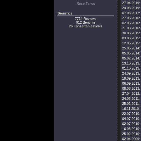
27.04.2019:
Rose Tattoo
24.03.2019:
07.06.2017:
Statistics
27.05.2016:
7714 Reviews
912 Berichte
02.05.2016:
26 Konzerte/Festivals
21.03.2016:
30.06.2015:
03.06.2015:
12.05.2015:
25.05.2014:
05.05.2014:
05.02.2014:
13.10.2013:
01.10.2013:
24.09.2013:
19.09.2013:
06.09.2013:
08.08.2013:
27.04.2012:
24.03.2011:
25.01.2011:
16.11.2010:
22.07.2010:
04.07.2010:
02.07.2010:
16.06.2010:
25.02.2010:
02.04.2009: