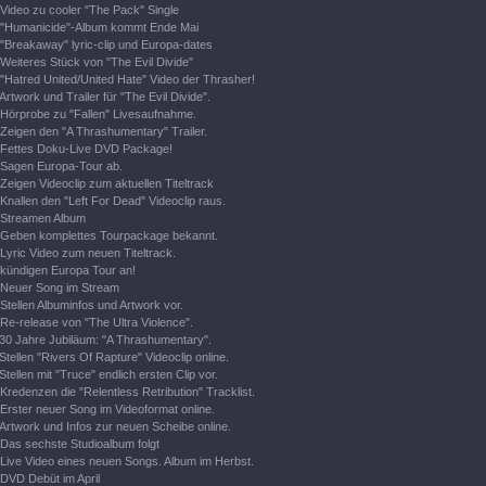
Video zu cooler "The Pack" Single
"Humanicide"-Album kommt Ende Mai
"Breakaway" lyric-clip und Europa-dates
Weiteres Stück von "The Evil Divide"
"Hatred United/United Hate" Video der Thrasher!
Artwork und Trailer für "The Evil Divide".
Hörprobe zu "Fallen" Livesaufnahme.
Zeigen den "A Thrashumentary" Trailer.
Fettes Doku-Live DVD Package!
Sagen Europa-Tour ab.
Zeigen Videoclip zum aktuellen Titeltrack
Knallen den "Left For Dead" Videoclip raus.
Streamen Album
Geben komplettes Tourpackage bekannt.
Lyric Video zum neuen Titeltrack.
kündigen Europa Tour an!
Neuer Song im Stream
Stellen Albuminfos und Artwork vor.
Re-release von "The Ultra Violence".
30 Jahre Jubiläum: "A Thrashumentary".
Stellen "Rivers Of Rapture" Videoclip online.
Stellen mit "Truce" endlich ersten Clip vor.
Kredenzen die "Relentless Retribution" Tracklist.
Erster neuer Song im Videoformat online.
Artwork und Infos zur neuen Scheibe online.
Das sechste Studioalbum folgt
Live Video eines neuen Songs. Album im Herbst.
DVD Debüt im April