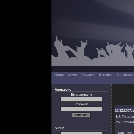
Home
News
Reviews
Berichte
Tourdaten
Anmeldung
Benutzername
Passwort
16.12.2007: 
US-Thrasher
26. Ferburar
Suche
Track Liste: