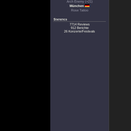
Arch Enemy (+21)
München
Rose Tattoo
Statistics
7714 Reviews
912 Berichte
26 Konzerte/Festivals