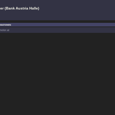
r (Bank Austria Halle)
rmationen
meter.at