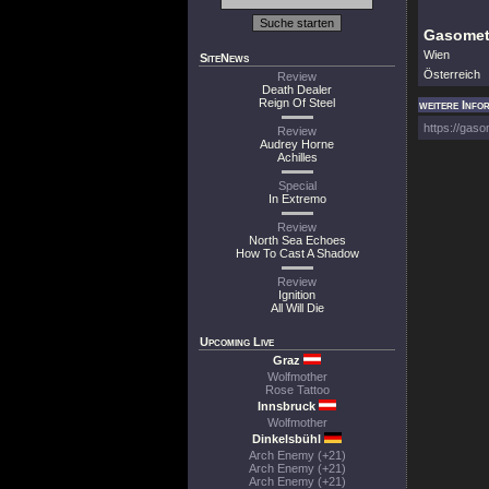
Gasomete
Wien
SiteNews
Österreich
Review
Death Dealer
Reign Of Steel
weitere Info
https://gaso
Review
Audrey Horne
Achilles
Special
In Extremo
Review
North Sea Echoes
How To Cast A Shadow
Review
Ignition
All Will Die
Upcoming Live
Graz
Wolfmother
Rose Tattoo
Innsbruck
Wolfmother
Dinkelsbühl
Arch Enemy (+21)
Arch Enemy (+21)
Arch Enemy (+21)