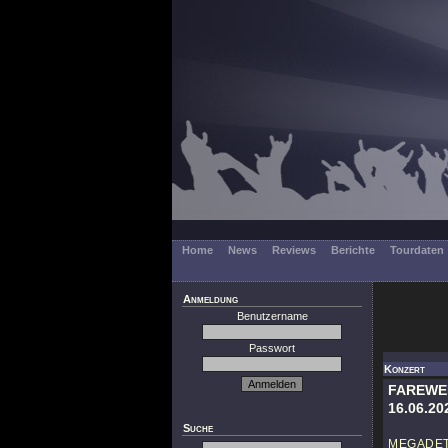
Home
News
Reviews
Berichte
Tourdaten
Anmeldung
Benutzername
Passwort
Konzert
FAREWE
16.06.20
Suche
MEGADE