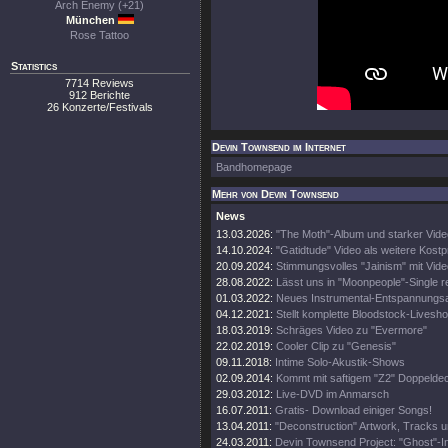
Arch Enemy (+21)
München
Rose Tattoo
Statistics
7714 Reviews
912 Berichte
26 Konzerte/Festivals
Devin Townsend im Internet
Bandhomepage
Mehr von Devin Townsend
News
13.03.2026:
"The Moth"-Album und starker Vide
14.10.2024:
"Gatidtude" Video als weitere Kost
20.09.2024:
Stimmungsvolles "Jainism" mit Vide
28.08.2022:
Lässt uns in "Moonpeople"-Single r
01.03.2022:
Neues Instrumental-Entspannungs
04.12.2021:
Stellt komplette Bloodstock-Livesho
18.03.2019:
Schräges Video zu "Evermore"
22.02.2019:
Cooler Clip zu "Genesis"
09.11.2018:
Intime Solo-Akustik-Shows
02.09.2014:
Kommt mit saftigem "Z2" Doppeldec
29.03.2012:
Live-DVD im Anmarsch
16.07.2011:
Gratis- Download einiger Songs!
13.04.2011:
"Deconstruction" Artwork, Tracks 
24.03.2011:
Devin Townsend Project: "Ghost"-I