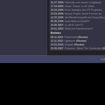
31.07.2009:
Videoclip vom neuen Longplayer
17.04.2009:
Neuer Teaser zu KI online.
24.03.2009:
Erste Samples des DT-Projektes.
23.03.2009:
Neues Projekt nimmt Formen an.
12.02.2009:
Veröffentlichungsflut bei HeavyDev
05.05.2008:
neue Alben in Arbeit!!!!
15.05.2007:
zu alt für hart?!?
24.01.2003:
Metal mit Popsternchen?
Reviews
08.11.2024:
Powernerd
(
Review
)
13.11.2022:
Lightwork
(
Review
)
24.03.2019:
Empath
(
Review
)
23.05.2007:
Presents: Ziltoid The Omniscient
(
R
© D