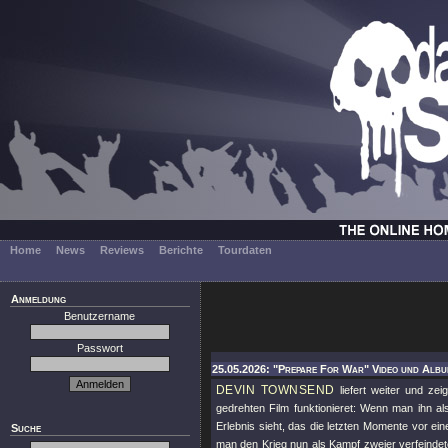
Home
News
Reviews
Berichte
Tourdaten
Anmeldung
Benutzername
Passwort
25.05.2026: "Prepare For War" Video und Albu
DEVIN TOWNSEND
liefert weiter und ze
gedrehten Film funktionieret: Wenn man ihn als 
Erlebnis sieht, das die letzten Momente vor ei
Suche
man den Krieg nun als Kampf zweier verfeindete