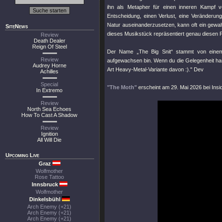
ihn als Metapher für einen inneren Kampf ve
Entscheidung, einen Verlust, eine Veränderun
Natur auseinanderzusetzen, kann oft ein gewalt
SiteNews
dieses Musikstück repräsentiert genau diesen P
Review
Death Dealer
Reign Of Steel
Der Name „The Big Snit“ stammt von einem 
Review
aufgewachsen bin. Wenn du die Gelegenheit hast
Audrey Horne
Art Heavy-Metal-Variante davon :)." Dev
Achilles
Special
"The Moth"
erscheint am 29. Mai 2026 bei Ins
In Extremo
Review
North Sea Echoes
How To Cast A Shadow
Review
Ignition
All Will Die
Upcoming Live
Graz
Wolfmother
Rose Tattoo
Innsbruck
Wolfmother
Dinkelsbühl
Arch Enemy (+21)
Arch Enemy (+21)
Arch Enemy (+21)