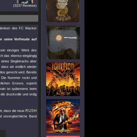
(3237 Reviews)
chdenken des FC Wacker
n seine Vorfreude auf
ein einziges Werk des
ich das ebenso eingängig
 eines Singletracks aber
 dass wir endlich wieder
los gerecht wird. Bereits
. Die Nummer rockt und
hlichen Groove, superb
rain ist spätestens beim
 die druckvolle und erdig
RUSH
wir, dass die neue
d unvergleichliche Band