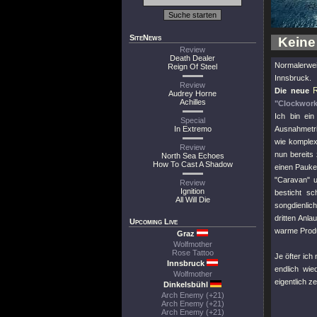
SiteNews
Keine
Review
Death Dealer
Normalerwe
Reign Of Steel
Innsbruck.
Review
Die neue
Audrey Horne
Achilles
"Clockwork
Ich bin ein
Special
In Extremo
Ausnahmetri
wie komplex
Review
nun bereits
North Sea Echoes
How To Cast A Shadow
einen Pauke
"Caravan"
u
Review
Ignition
besticht s
All Will Die
songdienlic
dritten Anla
Upcoming Live
warme Produ
Graz
Wolfmother
Rose Tattoo
Je öfter ich
Innsbruck
endlich wie
Wolfmother
eigentlich z
Dinkelsbühl
Arch Enemy (+21)
Arch Enemy (+21)
Arch Enemy (+21)