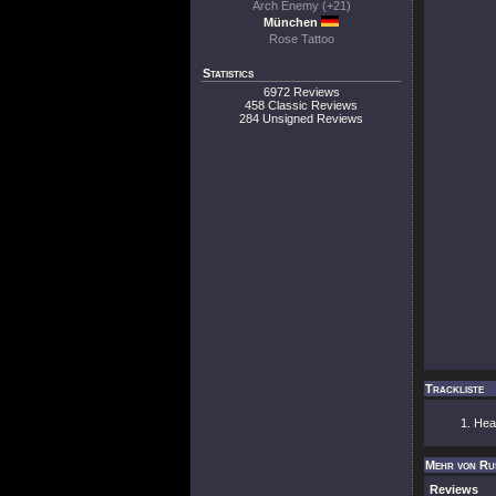
Arch Enemy (+21)
München
Rose Tattoo
Statistics
6972 Reviews
458 Classic Reviews
284 Unsigned Reviews
Trackliste
Head
Mehr von Ru
Reviews