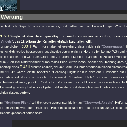
 Wertung
ise finde ich Single Reviews so notwendig und haltlos, wie das Europa-League Wuns
RUSH
Single ist aber derart gewaltig und macht so unfassbar süchtig, dass ma
 Angels"
, das 19. Album der Kanadier, einfach kurz teilen will.
RUSH
 unsterblicher
Fan, muss aber eingestehen, dass mich seit
"Counterparts"
k
os wirklich restlos überzeugen, geschweige denn richtig ins Herz treffen konnte. Während 
e, das ebenso fett wie transparent und vor allem unfassbar spannend inszenierte Monster
 zum x-ten mal hintereinander durch meine Bude klirren lasse, wächst die Hoffnung darauf,
RUSH
nschlag eines
Albums erleben, der der Band und ihrer erhabenen Klasse einfach rest
nd
"BU2B"
waren feinste Appetizer,
"Headlong Flight"
ist nun aber das Tüpfelchen am i
chon allein mit dem sensationellen Basssound.
"Headlong Flight"
hat einen unwiderste
he Instrumentalakte, perfekte Geddy Lee Vocals und der nicht sofort zünden wollende Ref
uf absolut großartig. Dabei klingt jeder Takt modern und dennoch absolut zeitlos und durch
ktion absolut perfekt.
 mir
"Headlong Flight"
anhöre, desto gespannter bis ich auf
"Clockwork Angels"
. Hoffen 
der ein Album wird, dem man jene Höchstnote einschenkt, die diese unfassbar gute un
eitlebens gepachtet haben sollte.