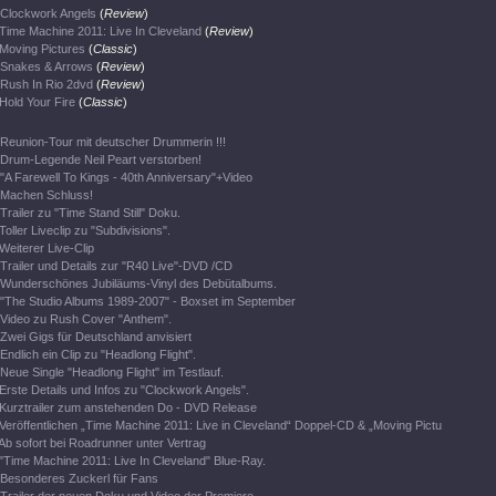
Clockwork Angels
(
Review
)
Time Machine 2011: Live In Cleveland
(
Review
)
Moving Pictures
(
Classic
)
Snakes & Arrows
(
Review
)
Rush In Rio 2dvd
(
Review
)
Hold Your Fire
(
Classic
)
Reunion-Tour mit deutscher Drummerin !!!
Drum-Legende Neil Peart verstorben!
"A Farewell To Kings - 40th Anniversary"+Video
Machen Schluss!
Trailer zu "Time Stand Still" Doku.
Toller Liveclip zu "Subdivisions".
Weiterer Live-Clip
Trailer und Details zur "R40 Live"-DVD /CD
Wunderschönes Jubiläums-Vinyl des Debütalbums.
"The Studio Albums 1989-2007" - Boxset im September
Video zu Rush Cover "Anthem".
Zwei Gigs für Deutschland anvisiert
Endlich ein Clip zu "Headlong Flight".
Neue Single "Headlong Flight" im Testlauf.
Erste Details und Infos zu "Clockwork Angels".
Kurztrailer zum anstehenden Do - DVD Release
Veröffentlichen „Time Machine 2011: Live in Cleveland“ Doppel-CD & „Moving Pictu
Ab sofort bei Roadrunner unter Vertrag
"Time Machine 2011: Live In Cleveland" Blue-Ray.
Besonderes Zuckerl für Fans