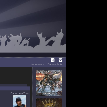
Impressum
Datenschutz
DarksceneTom