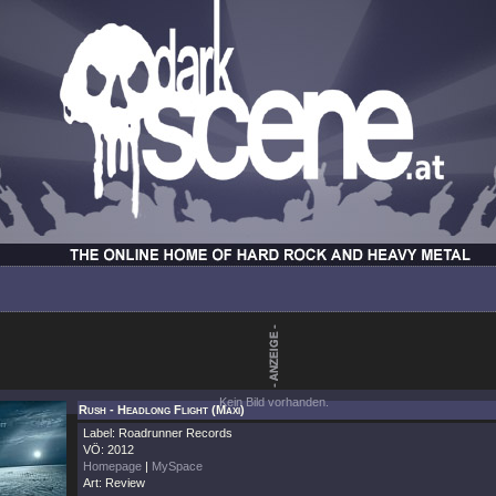
Kein Bild vorhanden.
Rush - Headlong Flight (Maxi)
Label: Roadrunner Records
VÖ: 2012
Homepage
|
MySpace
Art: Review