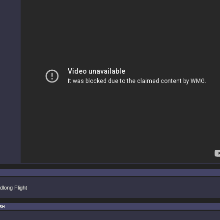
long Flight
sh