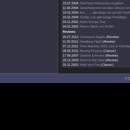
15.07.2004:
Neil Peart Filmrechte vergeben
11.06.2004:
Gerichtstermin von Alex Lifeson ve
19.02.2004:
live ....... allerdings nur auf der Insel
16.02.2004:
Geddy Lee gibt lustige Rodeltipps
04.11.2002:
Keine Europa Tour
04.02.2002:
Neues Werk von RUSH
Reviews
20.07.2012:
Clockwork Angels
(
Review
)
11.05.2012:
Headlong Flight
(
Review
)
07.12.2011:
Time Machine 2011: Live In Clevela
08.05.2011:
Moving Pictures
(
Classic
)
17.06.2007:
Snakes & Arrows
(
Review
)
29.12.2003:
Rush In Rio 2dvd
(
Review
)
20.11.2003:
Hold Your Fire
(
Classic
)
© D