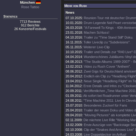
München
Mehr von Rush
Rose Tattoo
News
Statistics
07.10.2025:
Reunion-Tour mit deutscher Drumme
7713 Reviews
10.01.2020:
Drum-Legende Neil Peart verstorbe
912 Berichte
26.03.2018:
"A Farewell To Kings - 40th Annive
26 Konzerte/Festivals
23.01.2018:
Machen Schluss!
04.10.2016:
Trailer zu "Time Stand Still" Doku.
16.11.2015:
Toller Liveclip zu "Subdivisions".
05.11.2015:
Weiterer Live-Clip
10.10.2015:
Trailer und Details zur "R40 Live"
04.04.2014:
Wunderschönes Jubiläums-Vinyl d
04.08.2013:
"The Studio Albums 1989-2007" - 
13.02.2013:
Video zu Rush Cover "Anthem".
08.06.2012:
Zwei Gigs für Deutschland anvisier
20.04.2012:
Endlich ein Clip zu "Headlong Flight
19.04.2012:
Neue Single "Headlong Flight" im Te
11.04.2012:
Erste Details und Infos zu "Clockwo
20.09.2011:
Veröffentlichen „Time Machine 2011
01.09.2011:
Ab sofort bei Roadrunner unter Vert
24.08.2011:
"Time Machine 2011: Live In Clevel
15.07.2010:
Besonderes Zuckerl für Fans
25.04.2010:
Trailer der neuen Doku und Video d
09.04.2010:
"Moving Pictures" als komplette Li
02.11.2009:
Die nächste Live Rille "Working Man
13.02.2009:
Erste Auszüge von "Backstage Sec
02.10.2008:
Clip der "Snakes And Arrows Live"
24.03.2008:
Live Doppeldecker im Anflug!