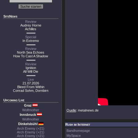
SiteNews
Review
Audrey Horne
Achilles
Special
In Extremo
Review
North Sea Echoes
How To Cast A Shadow
Review
Ignition
All Will Die
Live
21.07.2026
Bleed From Within
Conrad Sohm, Dornbirn
Upcoming Live
Graz
Wolfmother
Quelle
: metalnews.de
Innsbruck
Wolfmother
Dinkelsbühl
Rush im Internet
Arch Enemy (+21)
Bandhomepage
Arch Enemy (+21)
MySpace
Arch Enemy (+21)