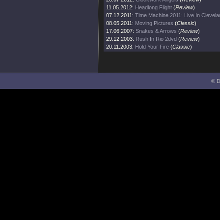
11.05.2012:
Headlong Flight
(
Review
)
07.12.2011:
Time Machine 2011: Live In Clevela
08.05.2011:
Moving Pictures
(
Classic
)
17.06.2007:
Snakes & Arrows
(
Review
)
29.12.2003:
Rush In Rio 2dvd
(
Review
)
20.11.2003:
Hold Your Fire
(
Classic
)
© D