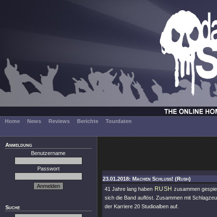
Home
News
Reviews
Berichte
Tourdaten
Anmeldung
Benutzername
Passwort
23.01.2018: Machen Schluss! (Rush)
RUSH
41 Jahre lang haben
zusammen gespielt 
sich die Band auflöst. Zusammen mit Schlagzeu
der Karriere 20 Studioalben auf.
Suche