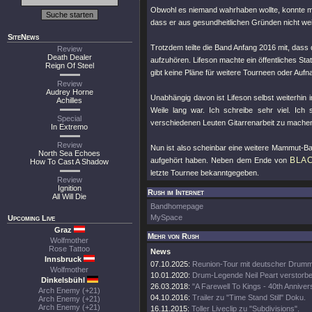
Obwohl es niemand wahrhaben wollte, konnte m
dass er aus gesundheitlichen Gründen nicht wei
SiteNews
Trotzdem teilte die Band Anfang 2016 mit, dass 
Review
Death Dealer
aufzuhören. Lifeson machte ein öffentliches State
Reign Of Steel
gibt keine Pläne für weitere Tourneen oder Auf
Review
Audrey Horne
Unabhängig davon ist Lifeson selbst weiterhin i
Achilles
Weile lang war. Ich schreibe sehr viel. Ich 
Special
verschiedenen Leuten Gitarrenarbeit zu machen.
In Extremo
Review
Nun ist also scheinbar eine weitere Mammut-Ban
North Sea Echoes
BLA
aufgehört haben. Neben dem Ende von
How To Cast A Shadow
letzte Tournee bekanntgegeben.
Review
Ignition
Rush im Internet
All Will Die
Bandhomepage
MySpace
Upcoming Live
Graz
Mehr von Rush
Wolfmother
Rose Tattoo
News
Innsbruck
07.10.2025:
Reunion-Tour mit deutscher Drumme
Wolfmother
10.01.2020:
Drum-Legende Neil Peart verstorbe
Dinkelsbühl
26.03.2018:
"A Farewell To Kings - 40th Annive
Arch Enemy (+21)
04.10.2016:
Trailer zu "Time Stand Still" Doku.
Arch Enemy (+21)
Arch Enemy (+21)
16.11.2015:
Toller Liveclip zu "Subdivisions".