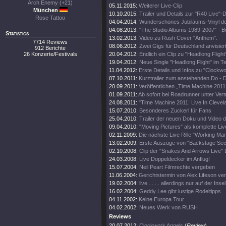
Arch Enemy (+21)
05.11.2015:
Weiterer Live-Clip
München
10.10.2015:
Trailer und Details zur "R40 Live"
Rose Tattoo
04.04.2014:
Wunderschönes Jubiläums-Vinyl d
04.08.2013:
"The Studio Albums 1989-2007" - 
Statistics
13.02.2013:
Video zu Rush Cover "Anthem".
7714 Reviews
08.06.2012:
Zwei Gigs für Deutschland anvisier
912 Berichte
26 Konzerte/Festivals
20.04.2012:
Endlich ein Clip zu "Headlong Flight
19.04.2012:
Neue Single "Headlong Flight" im Te
11.04.2012:
Erste Details und Infos zu "Clockwo
07.10.2011:
Kurztrailer zum anstehenden Do -
20.09.2011:
Veröffentlichen „Time Machine 2011
01.09.2011:
Ab sofort bei Roadrunner unter Vert
24.08.2011:
"Time Machine 2011: Live In Clevel
15.07.2010:
Besonderes Zuckerl für Fans
25.04.2010:
Trailer der neuen Doku und Video d
09.04.2010:
"Moving Pictures" als komplette Li
02.11.2009:
Die nächste Live Rille "Working Man
13.02.2009:
Erste Auszüge von "Backstage Sec
02.10.2008:
Clip der "Snakes And Arrows Live"
24.03.2008:
Live Doppeldecker im Anflug!
15.07.2004:
Neil Peart Filmrechte vergeben
11.06.2004:
Gerichtstermin von Alex Lifeson ve
19.02.2004:
live ....... allerdings nur auf der Insel
16.02.2004:
Geddy Lee gibt lustige Rodeltipps
04.11.2002:
Keine Europa Tour
04.02.2002:
Neues Werk von RUSH
Reviews
20.07.2012:
Clockwork Angels
(
Review
)