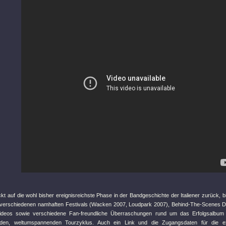
kt auf die wohl bisher ereignisreichste Phase in der Bandgeschichte der Italiener zurück, bi
uf verschiedenen namhaften Festivals (Wacken 2007, Loudpark 2007), Behind-The-Scenes 
deos sowie verschiedene Fan-freundliche Überraschungen rund um das Erfolgsalbu
nden, weltumspannenden Tourzyklus. Auch ein Link und die Zugangsdaten für die 