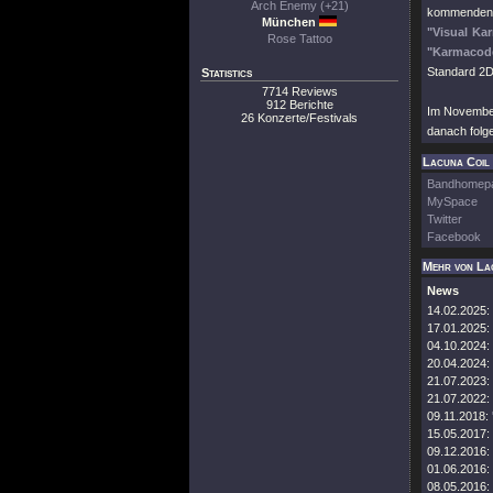
Arch Enemy (+21)
kommenden A
München
"Visual Ka
Rose Tattoo
"Karmacod
Standard 2DV
Statistics
7714 Reviews
912 Berichte
Im Novembe
26 Konzerte/Festivals
danach folg
Lacuna Coil 
Bandhomep
MySpace
Twitter
Facebook
Mehr von La
News
14.02.2025:
17.01.2025:
04.10.2024:
20.04.2024:
21.07.2023:
21.07.2022:
09.11.2018:
15.05.2017:
09.12.2016:
01.06.2016:
08.05.2016: