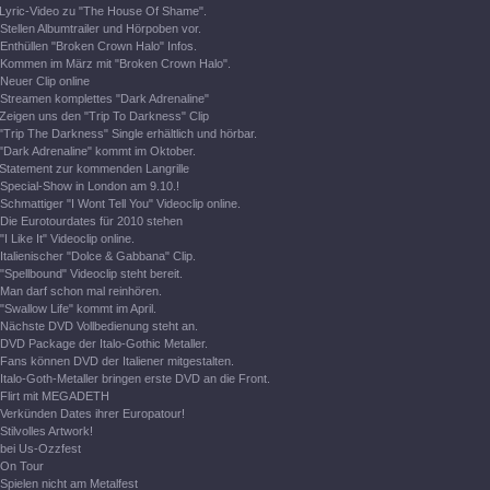
Lyric-Video zu "The House Of Shame".
Stellen Albumtrailer und Hörpoben vor.
Enthüllen "Broken Crown Halo" Infos.
Kommen im März mit "Broken Crown Halo".
Neuer Clip online
Streamen komplettes "Dark Adrenaline"
Zeigen uns den "Trip To Darkness" Clip
"Trip The Darkness" Single erhältlich und hörbar.
"Dark Adrenaline" kommt im Oktober.
Statement zur kommenden Langrille
Special-Show in London am 9.10.!
Schmattiger "I Wont Tell You" Videoclip online.
Die Eurotourdates für 2010 stehen
"I Like It" Videoclip online.
Italienischer "Dolce & Gabbana" Clip.
"Spellbound" Videoclip steht bereit.
Man darf schon mal reinhören.
"Swallow Life" kommt im April.
Nächste DVD Vollbedienung steht an.
DVD Package der Italo-Gothic Metaller.
Fans können DVD der Italiener mitgestalten.
Italo-Goth-Metaller bringen erste DVD an die Front.
Flirt mit MEGADETH
Verkünden Dates ihrer Europatour!
Stilvolles Artwork!
bei Us-Ozzfest
On Tour
Spielen nicht am Metalfest