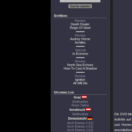
SiteNews
Review
Death Dealer
Reign Of Steel
Review
Audrey Horne
Achilles
Special
In Extremo
Review
North Sea Echoes
How To Cast A Shadow
Review
Ignition
All Will Die
Upcoming Live
Graz
Wolfmother
Rose Tattoo
Innsbruck
Wolfmother
Die DVD blic
Dinkelsbühl
Auftritte a
Arch Enemy (+21)
und Homevi
Arch Enemy (+21)
Arch Enemy (+21)
anschließe