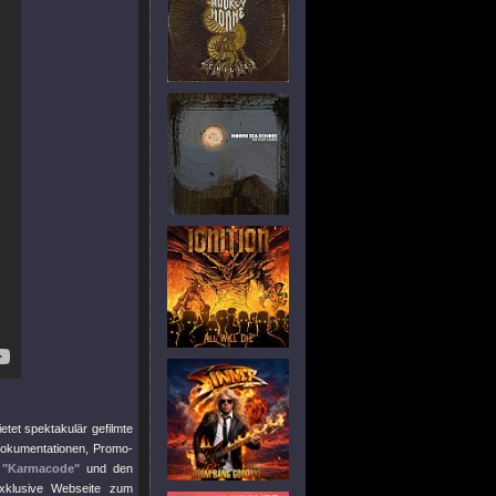
etet spektakulär gefilmte
Dokumentationen, Promo-
m
"Karmacode"
und den
exklusive Webseite zum