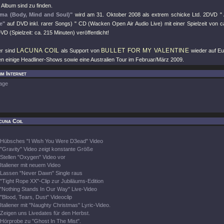
lbum sind zu finden.
rma (Body, Mind and Soul)"
wird am 31. Oktober 2008 als extrem schicke Ltd. 2DVD
"
e"
auf DVD inkl. rarer Songs) "
CD (Wacken Open Air Audio Live) mit einer Spielzeit von c
D (Spielzeit: ca. 215 Minuten) veröffentlicht!
LACUNA COIL
BULLET FOR MY VALENTINE
r sind
als Support von
wieder auf E
en einige Headliner-Shows sowie eine Australien Tour im Februar/März 2009.
im Internet
age
cuna Coil
Hübsches "I Wish You Were D3ead" Video
"Gravity" Video zeigt konstante Größe
Stellen "Oxygen" Video vor
Italiener mit neuem Video
Lassen "Never Dawn" Single raus
"Tight Rope XX"-Clip zur Jubiläums-Edition
"Nothing Stands In Our Way" Live-Video
"Blood, Tears, Dust" Videoclip
Italiener mit "Naughty Christmas" Lyric-Video.
Zeigen uns Livedates für den Herbst.
Hörprobe zu "Ghost In The Mist".