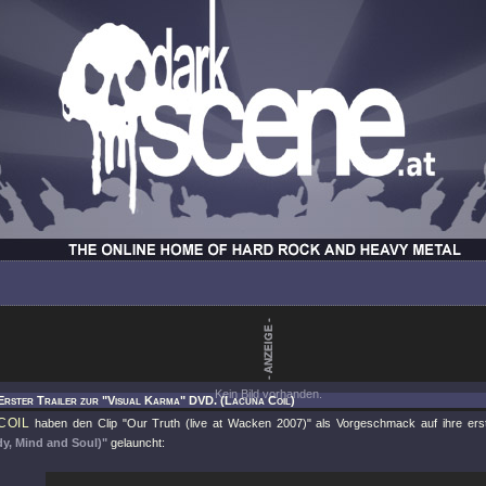
Kein Bild vorhanden.
Erster Trailer zur "Visual Karma" DVD. (Lacuna Coil)
COIL
haben den Clip
"Our Truth (live at Wacken 2007)"
als Vorgeschmack auf ihre erst
y, Mind and Soul)"
gelauncht: