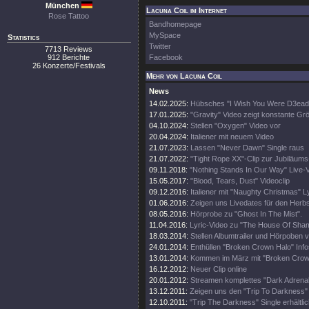
München
Lacuna Coil im Internet
Rose Tattoo
Bandhomepage
MySpace
Statistics
Twitter
7713 Reviews
912 Berichte
Facebook
26 Konzerte/Festivals
Mehr von Lacuna Coil
News
14.02.2025:
Hübsches "I Wish You Were D3ead
17.01.2025:
"Gravity" Video zeigt konstante Gr
04.10.2024:
Stellen "Oxygen" Video vor
20.04.2024:
Italiener mit neuem Video
21.07.2023:
Lassen "Never Dawn" Single raus
21.07.2022:
"Tight Rope XX"-Clip zur Jubiläums
09.11.2018:
"Nothing Stands In Our Way" Live-
15.05.2017:
"Blood, Tears, Dust" Videoclip
09.12.2016:
Italiener mit "Naughty Christmas" L
01.06.2016:
Zeigen uns Livedates für den Herbs
08.05.2016:
Hörprobe zu "Ghost In The Mist".
11.04.2016:
Lyric-Video zu "The House Of Sha
18.03.2014:
Stellen Albumtrailer und Hörpoben v
24.01.2014:
Enthüllen "Broken Crown Halo" Info
13.01.2014:
Kommen im März mit "Broken Crow
16.12.2012:
Neuer Clip online
20.01.2012:
Streamen komplettes "Dark Adrenal
13.12.2011:
Zeigen uns den "Trip To Darkness" 
12.10.2011:
"Trip The Darkness" Single erhältli