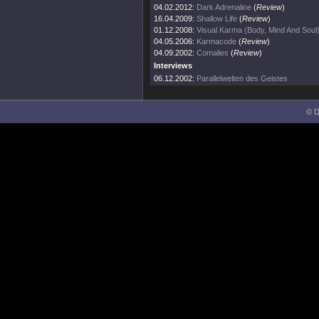
04.02.2012:
Dark Adrenaline
(
Review
)
16.04.2009:
Shallow Life
(
Review
)
01.12.2008:
Visual Karma (Body, Mind And Soul
04.05.2006:
Karmacode
(
Review
)
04.09.2002:
Comalies
(
Review
)
Interviews
06.12.2002:
Parallelwelten des Geistes
© D