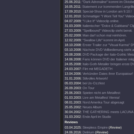
25.06.2011:
"Dark Adrenaline" kommt im Oktobe
16.05.2011:
Statement zur kommenden Langrill
17.09.2010:
Special-Show in London am 9.10.!
12.01.2010:
Schmattiger "I Wont Tell You" Videoc
04.07.2009:
"I Like It" Videoclip online.
31.03.2009:
Italienischer "Dolce & Gabbana" Cli
27.03.2009:
"Spellbound" Videoclip steht bereit.
25.02.2009:
Man darf schon mal reinhören.
12.02.2009:
"Swallow Life" kommt im April.
18.10.2008:
Erster Trailer zur "Visual Karma" 
03.10.2008:
Nächste DVD Vollbedienung steht a
26.08.2008:
DVD Package der Italo-Gothic Metal
14.06.2008:
Fans können DVD der Italiener mitg
24.05.2008:
Italo-Goth-Metaller bringen erste D
24.03.2007:
Flirt mit MEGADETH
13.04.2006:
Verkünden Dates ihrer Europatour!
31.01.2006:
Stilvolles Artwork!
05.03.2004:
bei Us-Ozzfest
26.09.2003:
On Tour
25.06.2003:
Spielen nicht am Metalfest
01.03.2003:
Live am Metalfest Vienna!
08.01.2003:
Nord Amerika Tour abgesagt
25.05.2002:
Neues Album
30.04.2002:
THE GATHERING meets LACUNA C
31.03.2002:
Ende April im Studio
Reviews
03.04.2025:
Sleepless Empire
(
Review
)
24.06.2016:
Delirium
(
Review
)