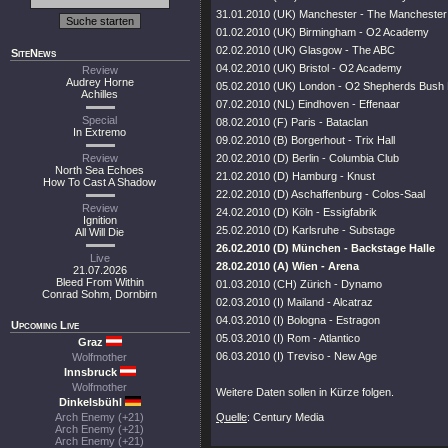
31.01.2010 (UK) Manchester - The Mancheste
01.02.2010 (UK) Birmingham - O2 Academy
02.02.2010 (UK) Glasgow - The ABC
SiteNews
04.02.2010 (UK) Bristol - O2 Academy
Review
Audrey Horne
05.02.2010 (UK) London - O2 Shepherds Bush
Achilles
07.02.2010 (NL) Eindhoven - Effenaar
Special
08.02.2010 (F) Paris - Bataclan
In Extremo
09.02.2010 (B) Borgerhout - Trix Hall
Review
20.02.2010 (D) Berlin - Columbia Club
North Sea Echoes
21.02.2010 (D) Hamburg - Knust
How To Cast A Shadow
22.02.2010 (D) Aschaffenburg - Colos-Saal
Review
24.02.2010 (D) Köln - Essigfabrik
Ignition
25.02.2010 (D) Karlsruhe - Substage
All Will Die
26.02.2010 (D) München - Backstage Halle
Live
28.02.2010 (A) Wien - Arena
21.07.2026
Bleed From Within
01.03.2010 (CH) Zürich - Dynamo
Conrad Sohm, Dornbirn
02.03.2010 (I) Mailand - Alcatraz
04.03.2010 (I) Bologna - Estragon
Upcoming Live
05.03.2010 (I) Rom - Atlantico
Graz
06.03.2010 (I) Treviso - New Age
Wolfmother
Innsbruck
Wolfmother
Weitere Daten sollen in Kürze folgen.
Dinkelsbühl
Arch Enemy (+21)
Quelle
: Century Media
Arch Enemy (+21)
Arch Enemy (+21)