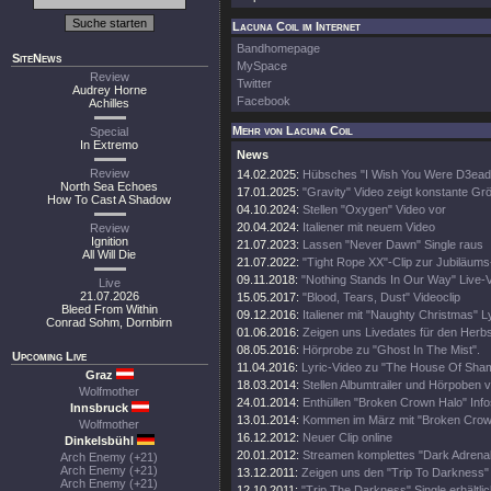
Lacuna Coil im Internet
Bandhomepage
SiteNews
MySpace
Review
Twitter
Audrey Horne
Facebook
Achilles
Mehr von Lacuna Coil
Special
In Extremo
News
Review
14.02.2025:
Hübsches "I Wish You Were D3ead
North Sea Echoes
17.01.2025:
"Gravity" Video zeigt konstante Gr
How To Cast A Shadow
04.10.2024:
Stellen "Oxygen" Video vor
20.04.2024:
Italiener mit neuem Video
Review
Ignition
21.07.2023:
Lassen "Never Dawn" Single raus
All Will Die
21.07.2022:
"Tight Rope XX"-Clip zur Jubiläums
09.11.2018:
"Nothing Stands In Our Way" Live-
Live
21.07.2026
15.05.2017:
"Blood, Tears, Dust" Videoclip
Bleed From Within
09.12.2016:
Italiener mit "Naughty Christmas" L
Conrad Sohm, Dornbirn
01.06.2016:
Zeigen uns Livedates für den Herbs
08.05.2016:
Hörprobe zu "Ghost In The Mist".
Upcoming Live
11.04.2016:
Lyric-Video zu "The House Of Sha
Graz
18.03.2014:
Stellen Albumtrailer und Hörpoben v
Wolfmother
24.01.2014:
Enthüllen "Broken Crown Halo" Info
Innsbruck
13.01.2014:
Kommen im März mit "Broken Crow
Wolfmother
16.12.2012:
Neuer Clip online
Dinkelsbühl
20.01.2012:
Streamen komplettes "Dark Adrenal
Arch Enemy (+21)
Arch Enemy (+21)
13.12.2011:
Zeigen uns den "Trip To Darkness" 
Arch Enemy (+21)
12.10.2011:
"Trip The Darkness" Single erhältli