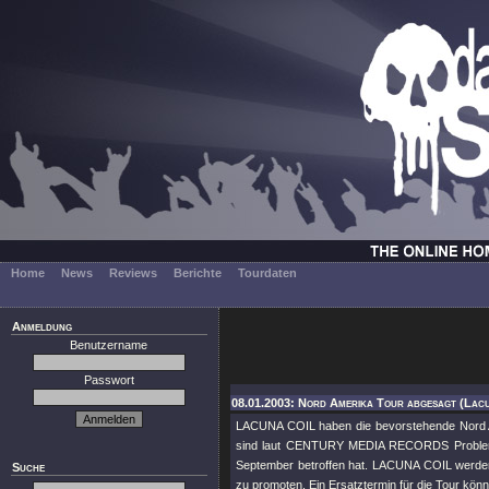
Home
News
Reviews
Berichte
Tourdaten
Anmeldung
Benutzername
Passwort
08.01.2003: Nord Amerika Tour abgesagt (Lacu
LACUNA COIL haben die bevorstehende Nord 
sind laut CENTURY MEDIA RECORDS Probleme 
September betroffen hat. LACUNA COIL werde
Suche
zu promoten. Ein Ersatztermin für die Tour kö