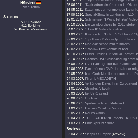
München
25.06.2011:
"Dark Adrenaline" kommt im Oktobe
Rose Tattoo
16.05.2011:
Statement zur kommenden Langrill
17.09.2010:
Special-Show in London am 9.10.!
Statistics
12.01.2010:
Schmattiger "I Wont Tell You" Videoc
7713 Reviews
28.10.2009:
Die Eurotourdates für 2010 stehen
912 Berichte
26 Konzerte/Festivals
04.07.2009:
"I Like It" Videoclip online.
31.03.2009:
Italienischer "Dolce & Gabbana" Cli
27.03.2009:
"Spellbound" Videoclip steht bereit.
25.02.2009:
Man darf schon mal reinhören.
12.02.2009:
"Swallow Life" kommt im April.
18.10.2008:
Erster Trailer zur "Visual Karma" 
03.10.2008:
Nächste DVD Vollbedienung steht a
26.08.2008:
DVD Package der Italo-Gothic Metal
14.06.2008:
Fans können DVD der Italiener mitg
24.05.2008:
Italo-Goth-Metaller bringen erste D
24.03.2007:
Flirt mit MEGADETH
13.04.2006:
Verkünden Dates ihrer Europatour!
31.01.2006:
Stilvolles Artwork!
05.03.2004:
bei Us-Ozzfest
26.09.2003:
On Tour
25.06.2003:
Spielen nicht am Metalfest
01.03.2003:
Live am Metalfest Vienna!
25.05.2002:
Neues Album
30.04.2002:
THE GATHERING meets LACUNA C
31.03.2002:
Ende April im Studio
Reviews
03.04.2025:
Sleepless Empire
(
Review
)