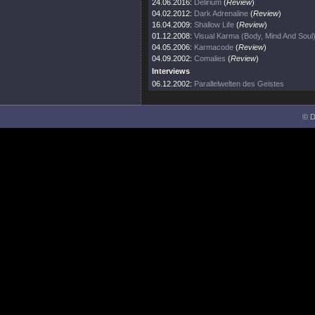
24.06.2016:
Delirium
(
Review
)
04.02.2012:
Dark Adrenaline
(
Review
)
16.04.2009:
Shallow Life
(
Review
)
01.12.2008:
Visual Karma (Body, Mind And Soul
04.05.2006:
Karmacode
(
Review
)
04.09.2002:
Comalies
(
Review
)
Interviews
06.12.2002:
Parallelwelten des Geistes
© D