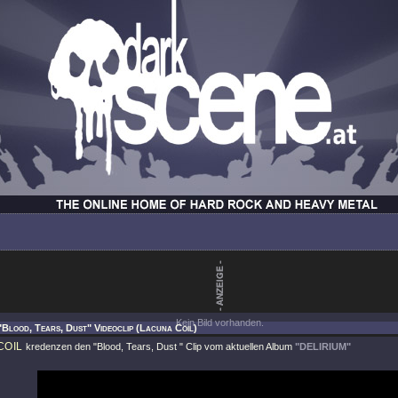
Kein Bild vorhanden.
"Blood, Tears, Dust" Videoclip (Lacuna Coil)
COIL
kredenzen den
"Blood, Tears, Dust "
Clip vom aktuellen Album
"DELIRIUM"