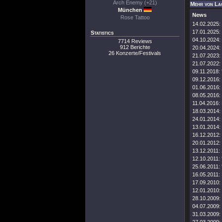
Arch Enemy (+21)
Mehr von La
München
News
Rose Tattoo
14.02.2025:
17.01.2025:
Statistics
04.10.2024:
7714 Reviews
912 Berichte
20.04.2024:
26 Konzerte/Festivals
21.07.2023:
21.07.2022:
09.11.2018:
09.12.2016:
01.06.2016:
08.05.2016:
11.04.2016:
18.03.2014:
24.01.2014:
13.01.2014:
16.12.2012:
20.01.2012:
13.12.2011:
12.10.2011:
25.06.2011:
16.05.2011:
17.09.2010:
12.01.2010:
28.10.2009:
04.07.2009:
31.03.2009: