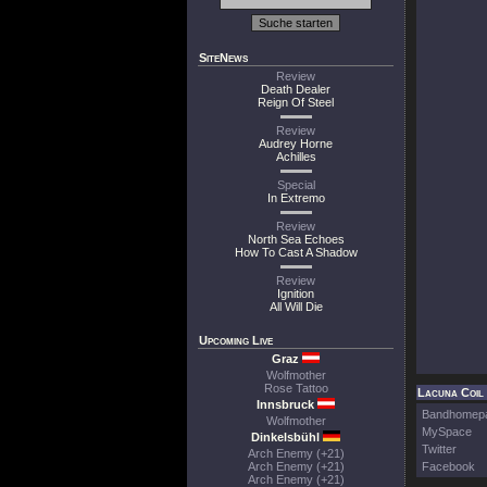
SiteNews
Review
Death Dealer
Reign Of Steel
Review
Audrey Horne
Achilles
Special
In Extremo
Review
North Sea Echoes
How To Cast A Shadow
Review
Ignition
All Will Die
Upcoming Live
Graz
Wolfmother
Rose Tattoo
Lacuna Coil 
Innsbruck
Bandhomep
Wolfmother
MySpace
Dinkelsbühl
Twitter
Arch Enemy (+21)
Arch Enemy (+21)
Facebook
Arch Enemy (+21)