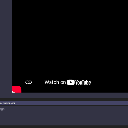
im Internet
age