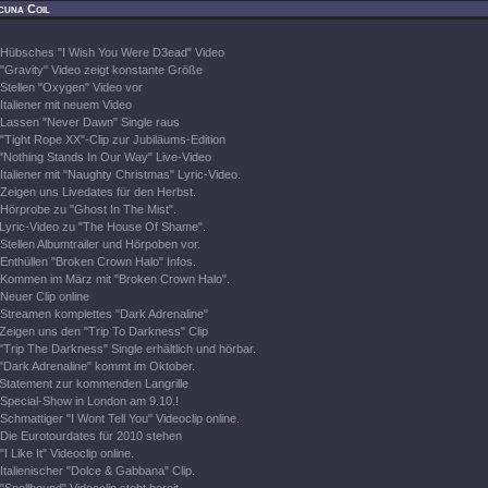
cuna Coil
Hübsches "I Wish You Were D3ead" Video
"Gravity" Video zeigt konstante Größe
Stellen "Oxygen" Video vor
Italiener mit neuem Video
Lassen "Never Dawn" Single raus
"Tight Rope XX"-Clip zur Jubiläums-Edition
"Nothing Stands In Our Way" Live-Video
Italiener mit "Naughty Christmas" Lyric-Video.
Zeigen uns Livedates für den Herbst.
Hörprobe zu "Ghost In The Mist".
Lyric-Video zu "The House Of Shame".
Stellen Albumtrailer und Hörpoben vor.
Enthüllen "Broken Crown Halo" Infos.
Kommen im März mit "Broken Crown Halo".
Neuer Clip online
Streamen komplettes "Dark Adrenaline"
Zeigen uns den "Trip To Darkness" Clip
"Trip The Darkness" Single erhältlich und hörbar.
"Dark Adrenaline" kommt im Oktober.
Statement zur kommenden Langrille
Special-Show in London am 9.10.!
Schmattiger "I Wont Tell You" Videoclip online.
Die Eurotourdates für 2010 stehen
"I Like It" Videoclip online.
Italienischer "Dolce & Gabbana" Clip.