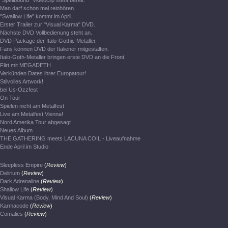
"Spellbound" Videoclip steht bereit.
Man darf schon mal reinhören.
"Swallow Life" kommt im April.
Erster Trailer zur "Visual Karma" DVD.
Nächste DVD Vollbedienung steht an.
DVD Package der Italo-Gothic Metaller.
Fans können DVD der Italiener mitgestalten.
Italo-Goth-Metaller bringen erste DVD an die Front.
Flirt mit MEGADETH
Verkünden Dates ihrer Europatour!
Stilvolles Artwork!
bei Us-Ozzfest
On Tour
Spielen nicht am Metalfest
Live am Metalfest Vienna!
Nord Amerika Tour abgesagt
Neues Album
THE GATHERING meets LACUNA COIL - Liveaufnahme
Ende April im Studio
Sleepless Empire
(
Review
)
Delirium
(
Review
)
Dark Adrenaline
(
Review
)
Shallow Life
(
Review
)
Visual Karma (Body, Mind And Soul)
(
Review
)
Karmacode
(
Review
)
Comalies
(
Review
)