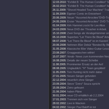
12.03.2010:
"Exhibit B: The Human Condition" S
26.02.2010:
"Exhibit B: The Human Condition" Ar
26.11.2009:
"Shovel Headed Tour Machine" Trail
11.09.2009:
Eigener Comic im Entstehen!
20.06.2009:
Neuer "Assorted Atrocities"DVD-Tra
24.05.2009:
Erster "Assorted Atrocities" DVD Tra
01.04.2009:
Kirk Hammet zockt für Lee Altus
24.03.2009:
Neue DVD der Thrasher in Arbeit.
15.10.2008:
Zwei Songs als Vorabgehämmer onl
05.10.2008:
Superbes "Let There Be Blood" Artw
08.07.2008:
"Let There Be Blood" ist im Kasten!
20.06.2008:
Nehmen 85er Debüt "Bonded By Blo
31.05.2008:
Klassische 80er Video-Guitar-Lesse
23.08.2007:
Gnaggwatschen within!
15.07.2007:
Vorab- News zum kommenden Nec
16.08.2005:
Details der neuen Scheibe
11.08.2005:
Prominenter Ersatz an der Axt!
08.08.2005:
Unglaublich: "H" Team gesplittet!
11.05.2005:
Tom Hunting nicht mehr dabei
27.01.2005:
Neuen Sänger gefunden
22.12.2004:
neuerlich ohne Sänger
23.09.2004:
Steve "Zetro" Souza spricht
15.09.2004:
Zetro gefeuert
21.06.2004:
haben Pläne
30.01.2004:
neue CD erhältlich ab 2.2.2004
17.01.2003:
Trennen sich von Sänger
28.02.2002:
Live in Wacken
04.02.2002:
Sänger Paul Baloff ist tot