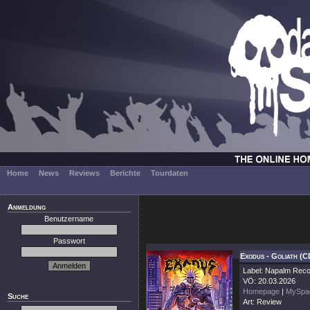
Home
News
Reviews
Berichte
Tourdaten
Anmeldung
Benutzername
Passwort
Exodus - Goliath (C
Label: Napalm Rec
VÖ: 20.03.2026
Homepage
|
MySpa
Suche
Art: Review