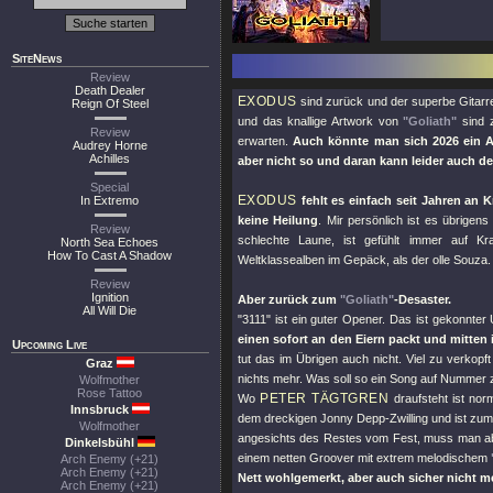
SiteNews
Review
Death Dealer
EXODUS
sind zurück und der superbe Gitar
Reign Of Steel
und das knallige Artwork von
"Goliath"
sind z
Review
erwarten.
Auch könnte man sich 2026 ein A
Audrey Horne
Achilles
aber nicht so und daran kann leider auch d
Special
EXODUS
In Extremo
fehlt es einfach seit Jahren an
keine Heilung
. Mir persönlich ist es übrigen
Review
schlechte Laune, ist gefühlt immer auf Kr
North Sea Echoes
How To Cast A Shadow
Weltklassealben im Gepäck, als der olle Souza. 
Review
Ignition
Aber zurück zum
"Goliath"
-Desaster.
All Will Die
"3111"
ist ein guter Opener. Das ist gekonnte
einen sofort an den Eiern packt und mitten
Upcoming Live
tut das im Übrigen auch nicht. Viel zu verkopf
Graz
nichts mehr. Was soll so ein Song auf Nummer 
Wolfmother
Rose Tattoo
PETER TÄGTGREN
Wo
draufsteht ist nor
Innsbruck
dem dreckigen Jonny Depp-Zwilling und ist zumi
Wolfmother
angesichts des Restes vom Fest, muss man abe
Dinkelsbühl
einem netten Groover mit extrem melodischem
Arch Enemy (+21)
Arch Enemy (+21)
Nett wohlgemerkt, aber auch sicher nicht m
Arch Enemy (+21)