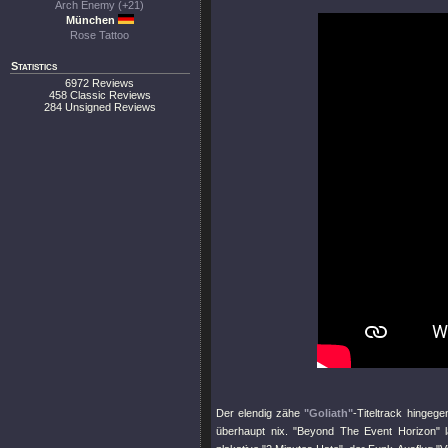
Arch Enemy (+21)
München
Rose Tattoo
Statistics
6972 Reviews
458 Classic Reviews
284 Unsigned Reviews
Der elendig zähe
"Goliath"
-Titeltrack hingege
überhaupt nix.
"Beyond The Event Horizon"
l