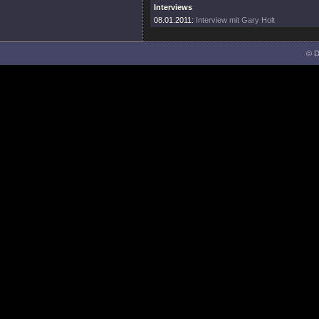
Interviews
08.01.2011:
Interview mit Gary Holt
© D