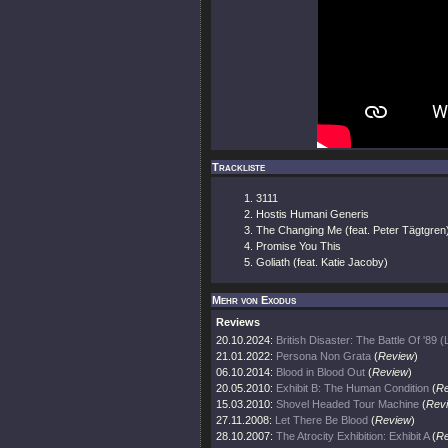
Trackliste
3111
Hostis Humani Generis
The Changing Me (feat. Peter Tägtgren
Promise You This
Goliath (feat. Katie Jacoby)
Mehr von Exodus
Reviews
20.10.2024:
British Disaster: The Battle Of '89 (
21.01.2022:
Persona Non Grata
(
Review
)
06.10.2014:
Blood in Blood Out
(
Review
)
20.05.2010:
Exhibit B: The Human Condition
(
Re
15.03.2010:
Shovel Headed Tour Machine
(
Rev
27.11.2008:
Let There Be Blood
(
Review
)
28.10.2007:
The Atrocity Exhibition: Exhibit A
(
Re