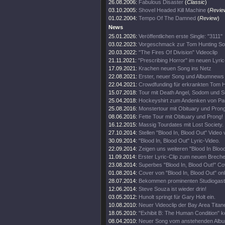
26.08.2006:
Fabulous Disaster
(
Classic
)
03.10.2005:
Shovel Headed Kill Machine
(
Revie
01.02.2004:
Tempo Of The Damned
(
Review
)
News
25.01.2026:
Veröffentlichen erste Single: "3111"
03.02.2023:
Vorgeschmack zur Tom Hunting So
20.03.2022:
"The Fires Of Division" Videoclip
21.11.2021:
"Prescribing Horror" im neuen Lyri
17.09.2021:
Krachen neuen Song ins Netz
22.08.2021:
Erster, neuer Song und Albumnews
22.04.2021:
Crowdfunding für erkrankten Tom H
15.07.2018:
Tour mit Death Angel, Sodom und Su
25.04.2018:
Hockeyshirt zum Andenken von Pau
25.08.2016:
Monstertour mit Obituary und Prong
08.06.2016:
Fette Tour mit Obituary und Prong!
16.12.2015:
Massig Tourdates mit Lost Society.
27.10.2014:
Stellen "Blood In, Blood Out" Video 
30.09.2014:
"Blood In, Blood Out" Lyric-Video.
22.09.2014:
Zeigen uns weiteren "Blood In Blood
11.09.2014:
Erster Lyric-Clip zum neuen Brech
23.08.2014:
Superbes "Blood In, Blood Out!" Cov
01.08.2014:
Cover von "Blood In, Blood Out" onl
28.07.2014:
Bekommen prominenten Studiogast
12.06.2014:
Steve Souza ist wieder drin!
03.05.2012:
Hunolt springt für Gary Holt ein.
10.08.2010:
Neuer Videoclip der Bay Area Titan
18.05.2010:
"Exhibit B: The Human Condition" 
08.04.2010:
Neuer Song vom anstehenden Album