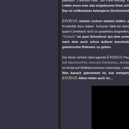
plakative
"2 Minutes Hate"
, der Funk-Ausflug
"V
Leider muss man das totgeborene Kind s
Das ist vollkommen belanglose Durchschnit
EXODUS
stinken (schon wieder) heillos a
Kreativität dazu haben. Schuster bleib bei dei
quasi-Comeback nicht so gnadenlos langweilen
"Goliath"
ist pure Schonkost aus dem unte
nach dem auch schon äußerst beschei
gewünschte Relevanz zu geben.
EXODUS
Der letzte wirklich überragende
-Pau
Kill Machine/The Atrocity Exhibition...Exhib
so brutal auf Weltklasseniveau unterwegs. Leider
Was danach gekommen ist, war weitgeh
EXODUS
Alben leider auch ist…