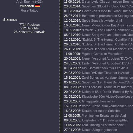
Arch Enemy (+21)
11.09.2014:
Erster Lyric-Clip zum neuen Brech
München
23.08.2014:
Superbes "Blood In, Blood Out!" Cov
Rose Tattoo
01.08.2014:
Cover von "Blood In, Blood Out" onl
28.07.2014:
Bekommen prominenten Studiogast
Statistics
12.06.2014:
Steve Souza ist wieder drin!
7714 Reviews
10.08.2010:
Neuer Videoclip der Bay Area Titan
912 Berichte
18.05.2010:
"Exhibit B: The Human Condition" 
26 Konzerte/Festivals
08.04.2010:
Neuer Song vom anstehenden Album
12.03.2010:
"Exhibit B: The Human Condition" S
26.02.2010:
"Exhibit B: The Human Condition" Ar
26.11.2009:
"Shovel Headed Tour Machine" Trail
11.09.2009:
Eigener Comic im Entstehen!
20.06.2009:
Neuer "Assorted Atrocities"DVD-Tra
24.05.2009:
Erster "Assorted Atrocities" DVD Tra
01.04.2009:
Kirk Hammet zockt für Lee Altus
24.03.2009:
Neue DVD der Thrasher in Arbeit.
15.10.2008:
Zwei Songs als Vorabgehämmer onl
05.10.2008:
Superbes "Let There Be Blood" Artw
08.07.2008:
"Let There Be Blood" ist im Kasten!
20.06.2008:
Nehmen 85er Debüt "Bonded By Blo
31.05.2008:
Klassische 80er Video-Guitar-Lesse
23.08.2007:
Gnaggwatschen within!
15.07.2007:
Vorab- News zum kommenden Nec
16.08.2005:
Details der neuen Scheibe
11.08.2005:
Prominenter Ersatz an der Axt!
08.08.2005:
Unglaublich: "H" Team gesplittet!
11.05.2005:
Tom Hunting nicht mehr dabei
27.01.2005:
Neuen Sänger gefunden