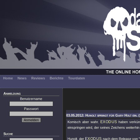
Home
News
Reviews
Berichte
Tourdaten
Anmeldung
Benutzername
Passwort
03.05.2012: Hunolt springt für Gary Holt ein. 
EXODUS
Komisch aber wahr.
haben verkünd
einspringen wird, der seines Zeichens weiterhi
Suche
EXODUS
Hunolt, der
nach dem Release von "T