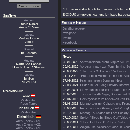
"Ich bin ekstatisch, ich bin nervös, ich bin a
EXODUS unterwegs war, und ich habe hart gearb
SiteNews
Review
Exodus im Internet
Death Dealer
Reign Of Steel
Bandhomepage
MySpace
Review
Twitter
Audrey Horne
Achilles
Facebook
Special
Mehr von Exodus
In Extremo
News
Review
25.01.2026:
Veröffentlichen erste Single: "3111"
North Sea Echoes
03.02.2023:
Vorgeschmack zur Tom Hunting So
How To Cast A Shadow
20.03.2022:
"The Fires Of Division" Videoclip
Review
21.11.2021:
"Prescribing Horror" im neuen Lyri
Ignition
17.09.2021:
Krachen neuen Song ins Netz
All Will Die
22.08.2021:
Erster, neuer Song und Albumnews
22.04.2021:
Crowdfunding für erkrankten Tom H
Upcoming Live
15.07.2018:
Tour mit Death Angel, Sodom und Su
Graz
25.04.2018:
Hockeyshirt zum Andenken von Pau
Wolfmother
Rose Tattoo
25.08.2016:
Monstertour mit Obituary und Prong
Innsbruck
08.06.2016:
Fette Tour mit Obituary und Prong!
Wolfmother
16.12.2015:
Massig Tourdates mit Lost Society.
Dinkelsbühl
27.10.2014:
Stellen "Blood In, Blood Out" Video 
Arch Enemy (+21)
30.09.2014:
"Blood In, Blood Out" Lyric-Video.
Arch Enemy (+21)
22.09.2014:
Zeigen uns weiteren "Blood In Blood
Arch Enemy (+21)