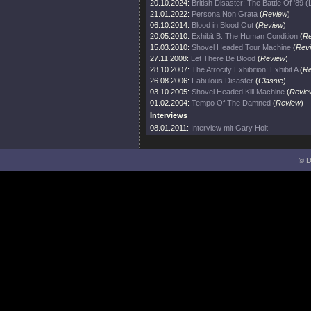
20.10.2024:
British Disaster: The Battle Of '89 (
21.01.2022:
Persona Non Grata
(
Review
)
06.10.2014:
Blood in Blood Out
(
Review
)
20.05.2010:
Exhibit B: The Human Condition
(
Re
15.03.2010:
Shovel Headed Tour Machine
(
Rev
27.11.2008:
Let There Be Blood
(
Review
)
28.10.2007:
The Atrocity Exhibition: Exhibit A
(
Re
26.08.2006:
Fabulous Disaster
(
Classic
)
03.10.2005:
Shovel Headed Kill Machine
(
Revie
01.02.2004:
Tempo Of The Damned
(
Review
)
Interviews
08.01.2011:
Interview mit Gary Holt
© D