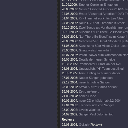
26.11.2009:
"Shovel Headed Tour Machine" Trail
11.09.2009:
Eigener Comic im Entstehen!
20.06.2009:
Neuer "Assorted Atrocities"DVD-Tra
24.05.2009:
Erster "Assorted Atrocities" DVD Tra
01.04.2009:
Kirk Hammet zockt für Lee Altus
24.03.2009:
Neue DVD der Thrasher in Arbeit.
15.10.2008:
Zwei Songs als Vorabgehämmer onl
05.10.2008:
Superbes "Let There Be Blood" Artw
08.07.2008:
"Let There Be Blood" ist im Kasten!
20.06.2008:
Nehmen 85er Debüt "Bonded By Blo
31.05.2008:
Klassische 80er Video-Guitar-Lesse
23.08.2007:
Gnaggwatschen within!
15.07.2007:
Vorab- News zum kommenden Nec
16.08.2005:
Details der neuen Scheibe
11.08.2005:
Prominenter Ersatz an der Axt!
08.08.2005:
Unglaublich: "H" Team gesplittet!
11.05.2005:
Tom Hunting nicht mehr dabei
27.01.2005:
Neuen Sänger gefunden
22.12.2004:
neuerlich ohne Sänger
23.09.2004:
Steve "Zetro" Souza spricht
15.09.2004:
Zetro gefeuert
21.06.2004:
haben Pläne
30.01.2004:
neue CD erhältlich ab 2.2.2004
17.01.2003:
Trennen sich von Sänger
28.02.2002:
Live in Wacken
04.02.2002:
Sänger Paul Baloff ist tot
Reviews
22.03.2026:
Goliath
(
Review
)