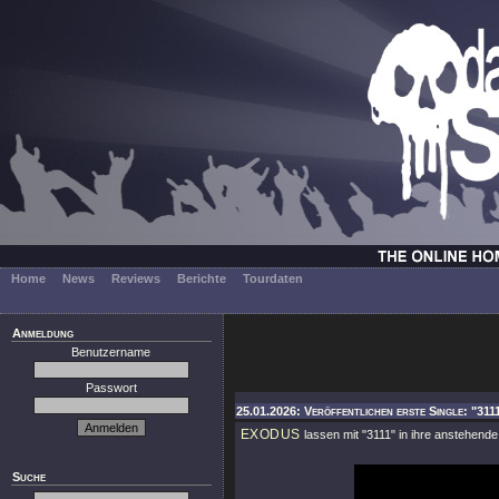
Home
News
Reviews
Berichte
Tourdaten
Anmeldung
Benutzername
Passwort
25.01.2026: Veröffentlichen erste Single: "311
EXODUS
lassen mit
"3111"
in ihre anstehend
Suche