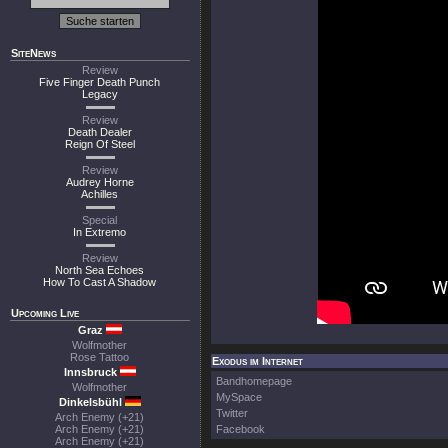
SiteNews
Review
Five Finger Death Punch
Legacy
Review
Death Dealer
Reign Of Steel
Review
Audrey Horne
Achilles
Special
In Extremo
Review
North Sea Echoes
How To Cast A Shadow
Upcoming Live
Graz
Wolfmother
Rose Tattoo
Exodus im Internet
Innsbruck
Bandhomepage
Wolfmother
MySpace
Dinkelsbühl
Twitter
Arch Enemy (+21)
Arch Enemy (+21)
Facebook
Arch Enemy (+21)