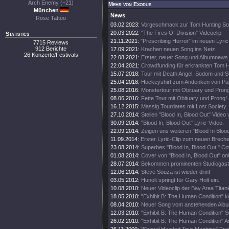
Arch Enemy (+21)
Mehr von Exodus
München
News
Rose Tattoo
03.02.2023:
Vorgeschmack zur Tom Hunting So
20.03.2022:
"The Fires Of Division" Videoclip
Statistics
21.11.2021:
"Prescribing Horror" im neuen Lyri
7715 Reviews
912 Berichte
17.09.2021:
Krachen neuen Song ins Netz
26 Konzerte/Festivals
22.08.2021:
Erster, neuer Song und Albumnews
22.04.2021:
Crowdfunding für erkrankten Tom H
15.07.2018:
Tour mit Death Angel, Sodom und Su
25.04.2018:
Hockeyshirt zum Andenken von Pau
25.08.2016:
Monstertour mit Obituary und Prong
08.06.2016:
Fette Tour mit Obituary und Prong!
16.12.2015:
Massig Tourdates mit Lost Society.
27.10.2014:
Stellen "Blood In, Blood Out" Video 
30.09.2014:
"Blood In, Blood Out" Lyric-Video.
22.09.2014:
Zeigen uns weiteren "Blood In Blood
11.09.2014:
Erster Lyric-Clip zum neuen Brech
23.08.2014:
Superbes "Blood In, Blood Out!" Cov
01.08.2014:
Cover von "Blood In, Blood Out" onl
28.07.2014:
Bekommen prominenten Studiogast
12.06.2014:
Steve Souza ist wieder drin!
03.05.2012:
Hunolt springt für Gary Holt ein.
10.08.2010:
Neuer Videoclip der Bay Area Titan
18.05.2010:
"Exhibit B: The Human Condition" 
08.04.2010:
Neuer Song vom anstehenden Album
12.03.2010:
"Exhibit B: The Human Condition" S
26.02.2010:
"Exhibit B: The Human Condition" Ar