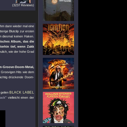
(3237 Reviews)
ihm dann wieder mal eine
erige Blutclip zur ersten
n diesmal keinen Haken.
isches Album, das die
terhin tief, wenn Zakk
eulich, wie der hohe Grad
n-Groove-Doom-Metal,
Groovigen Hits wie dem
ächtig drückende Doom-
BLACK LABEL
 geilen
lack"
vielleicht einen der