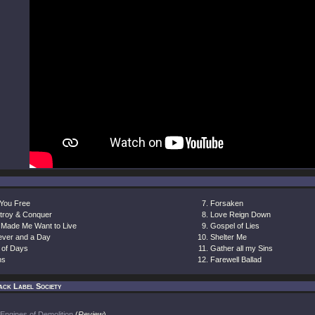
 You Free
Forsaken
troy & Conquer
Love Reign Down
 Made Me Want to Live
Gospel of Lies
ever and a Day
Shelter Me
 of Days
Gather all my Sins
ns
Farewell Ballad
ack Label Society
Engines of Demolition
(
Review
)