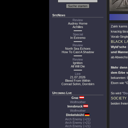
SiteNews
Review
Audrey Horne
Zakk kanns 
Achilles
knackig läs
Special
Vorab-Singl
In Extremo
BLACK L
Review
Wyld’sche 
North Sea Echoes
How To Cast A Shadow
und Mannen
ab Abwechs
Review
Ignition
All Will Die
Mehr denn 
dem Erbe 
Live
21.07.2026
bekannten 
Bleed From Within
Eisen wie
"G
Conrad Sohm, Dornbirn
Upcoming Live
So wird
"Do
Graz
SOCIETY
Wolfmother
beiden freie
Innsbruck
Wolfmother
Dinkelsbühl
Arch Enemy (+21)
Arch Enemy (+21)
Arch Enemy (+21)