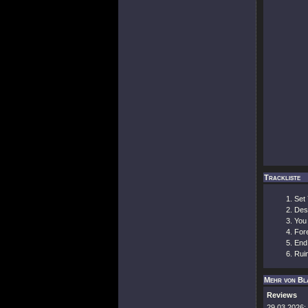
Trackliste
Set
Des
You
For
End
Rui
Mehr von Bl
Reviews
29.03.2026: