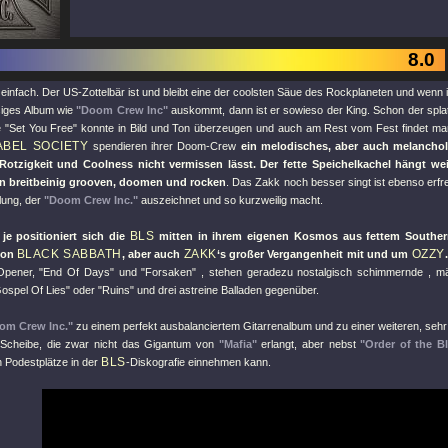
8.0
einfach. Der US-Zottelbär ist und bleibt eine der coolsten Säue des Rockplaneten und wenn 
siges Album wie
"Doom Crew Inc"
auskommt, dann ist er sowieso der King. Schon der splatt
e
"Set You Free"
konnte in Bild und Ton überzeugen und auch am Rest vom Fest findet ma
ABEL SOCIETY
spendieren ihrer Doom-Crew
ein melodisches, aber auch melanchol
Rotzigkeit und Coolness nicht vermissen lässt. Der fette Speichelkachel hängt wei
 breitbeinig grooven, doomen und rocken
. Das Zakk noch besser singt ist ebenso erfr
lung, der
"Doom Crew Inc."
auszeichnet und so kurzweilig macht.
BLS
je positioniert sich die
mitten in ihrem eigenen Kosmos aus fettem Souther
BLACK SABBATH
ZAKK
OZZY
von
, aber auch
‘s großer Vergangenheit mit und um
.
Opener,
"End Of Days"
und
"Forsaken"
, stehen geradezu nostalgisch schimmernde , m
ospel Of Lies"
oder
"Ruins"
und drei astreine Balladen gegenüber.
om Crew Inc."
zu einem perfekt ausbalanciertem Gitarrenalbum und zu einer weiteren, sehr
Scheibe, die zwar nicht das Gigantum von
"Mafia"
erlangt, aber nebst
"Order of the B
BLS
n Podestplätze in der
-Diskografie einnehmen kann.