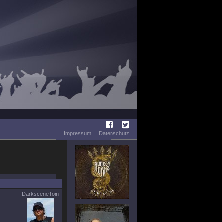
Impressum
Datenschutz
DarksceneTom