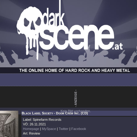
Kein Bild vorhanden.
Black Label Society - Doom Crew Inc. (CD)
Label: Spinefarm Records
VÖ: 26.11.2021
Homepage
|
MySpace
|
Twitter
|
Facebook
Art: Review