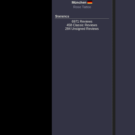
München
Rose Tattoo
Statistics
6971 Reviews
458 Classic Reviews
284 Unsigned Reviews