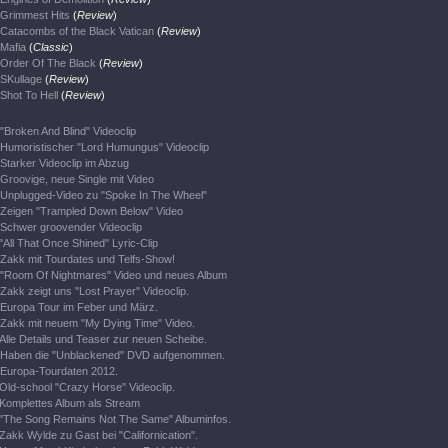
Grimmest Hits
(
Review
)
Catacombs of the Black Vatican
(
Review
)
Mafia
(
Classic
)
Order Of The Black
(
Review
)
SKullage
(
Review
)
Shot To Hell
(
Review
)
"Broken And Blind" Videoclip
Humoristischer "Lord Humungus" Videoclip
Starker Videoclip im Abzug
Groovige, neue Single mit Video
Unplugged-Video zu "Spoke In The Wheel"
Zeigen "Trampled Down Below" Video
Schwer groovender Videoclip
"All That Once Shined" Lyric-Clip
Zakk mit Tourdates und Telfs-Show!
"Room Of Nightmares" Video und neues Album
Zakk zeigt uns "Lost Prayer" Videoclip.
Europa Tour im Feber und März.
Zakk mit neuem "My Dying Time" Video.
Alle Details und Teaser zur neuen Scheibe.
Haben die "Unblackened" DVD aufgenommen.
Europa-Tourdaten 2012.
Old-school "Crazy Horse" Videoclip.
Komplettes Album als Stream
"The Song Remains Not The Same" Albuminfos.
Zakk Wylde zu Gast bei "Californication".