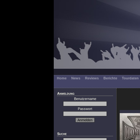
Home
News
Reviews
Berichte
Tourdaten
Anmeldung
Benutzername
Passwort
Suche