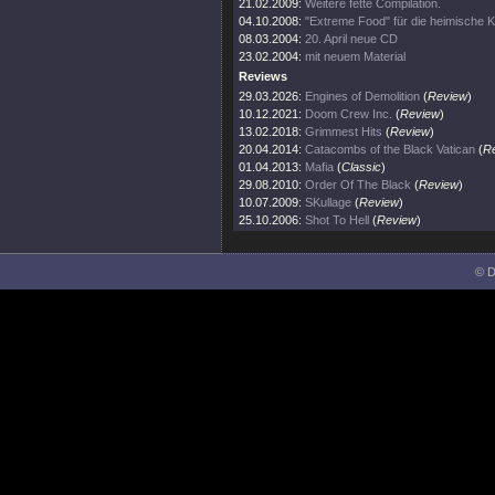
21.02.2009:
Weitere fette Compilation.
04.10.2008:
"Extreme Food" für die heimische 
08.03.2004:
20. April neue CD
23.02.2004:
mit neuem Material
Reviews
29.03.2026:
Engines of Demolition
(
Review
)
10.12.2021:
Doom Crew Inc.
(
Review
)
13.02.2018:
Grimmest Hits
(
Review
)
20.04.2014:
Catacombs of the Black Vatican
(
R
01.04.2013:
Mafia
(
Classic
)
29.08.2010:
Order Of The Black
(
Review
)
10.07.2009:
SKullage
(
Review
)
25.10.2006:
Shot To Hell
(
Review
)
© D