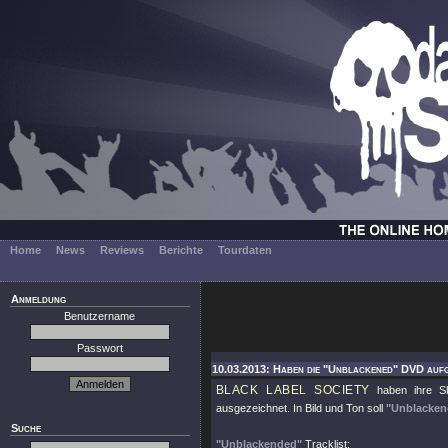
Home
News
Reviews
Berichte
Tourdaten
Anmeldung
Benutzername
Passwort
10.03.2013: Haben die "Unblackened" DVD aufg
BLACK LABEL SOCIETY
haben ihre Sh
ausgezeichnet. In Bild und Ton soll
"Unblacken
Suche
"Unblackended"
Tracklist: