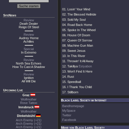
01. Losin' Your Mind
02. The Blessed Hellride
SiteNews
03. Sold My Soul
Review
Death Dealer
04. Road Back Home
Reign Of Steel
05. Spoke In The Wheel
Review
06. House Of Doom
Audrey Horne
07. Queen Of Sorrow
Achilles
08. Machine Gun Man
Special
09. Sweet Jesus
In Extremo
10. In This River
Review
11. Throwin' It All Away
North Sea Echoes
12. Takillya
Estyabon
How To Cast A Shadow
13. Won't Find It Here
Review
14. Rust
Ignition
All Will Die
15. Speedball
16. I Thank You Child
Upcoming Live
17. Stillborn
Graz
Wolfmother
Black Label Society im Internet
Rose Tattoo
Bandhomepage
Innsbruck
MySpace
Wolfmother
Twitter
Dinkelsbühl
Facebook
Arch Enemy (+21)
Arch Enemy (+21)
Arch Enemy (+21)
Mehr von Black Label Society