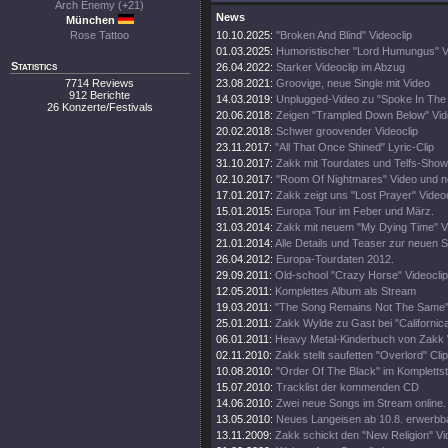
Arch Enemy (+21)
News
München
Rose Tattoo
10.10.2025:
"Broken And Blind" Videoclip
01.03.2025:
Humoristischer "Lord Humungus" V
Statistics
26.04.2022:
Starker Videoclip im Abzug
7714 Reviews
23.08.2021:
Groovige, neue Single mit Video
912 Berichte
14.03.2019:
Unplugged-Video zu "Spoke In The
26 Konzerte/Festivals
20.06.2018:
Zeigen "Trampled Down Below" Vi
20.02.2018:
Schwer groovender Videoclip
23.11.2017:
"All That Once Shined" Lyric-Clip
31.10.2017:
Zakk mit Tourdates und Telfs-Show
02.10.2017:
"Room Of Nightmares" Video und 
17.01.2017:
Zakk zeigt uns "Lost Prayer" Videoc
15.01.2015:
Europa Tour im Feber und März.
31.03.2014:
Zakk mit neuem "My Dying Time" V
21.01.2014:
Alle Details und Teaser zur neuen 
26.04.2012:
Europa-Tourdaten 2012.
29.09.2011:
Old-school "Crazy Horse" Videoclip
12.05.2011:
Komplettes Album als Stream
19.03.2011:
"The Song Remains Not The Same" 
25.01.2011:
Zakk Wylde zu Gast bei "Californica
06.01.2011:
Heavy Metal-Kinderbuch von Zakk
02.11.2010:
Zakk stellt saufetten "Overlord" Clip
10.08.2010:
"Order Of The Black" im Kompletts
15.07.2010:
Tracklist der kommenden CD
14.06.2010:
Zwei neue Songs im Stream online.
13.05.2010:
Neues Langeisen ab 10.8. erwerbb
13.11.2009:
Zakk schickt den "New Religion" Vid