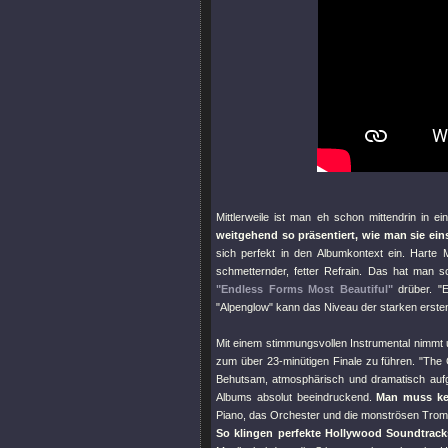
Mittlerweile ist man eh schon mittendrin in e
weitgehend so präsentiert, wie man sie eins
sich perfekt in den Albumkontext ein. Harte M
schmetternder, fetter Refrain. Das hat man 
"Endless Forms Most Beautiful"
drüber.
"
"Alpenglow"
kann das Niveau der starken ersten 
Mit einem stimmungsvollen Instrumental nimmt
zum über 23-minütigen Finale zu führen.
"The 
Behutsam, atmosphärisch und dramatisch aufg
Albums absolut beeindruckend.
Man muss k
Piano, das Orchester und die monströsen Trom
So klingen perfekte Hollywood Soundtrack