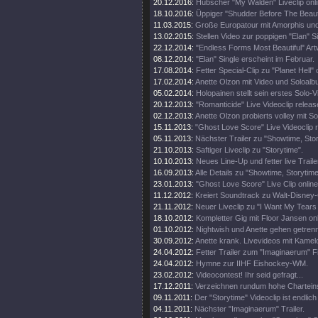
20.12.2016:
Hübscher "My Walden" Liveclip onli
18.10.2016:
Üppiger "Shudder Before The Beautif
11.03.2015:
Große Europatour mit Amorphis un
13.02.2015:
Stellen Video zur poppigen "Elan" Si
22.12.2014:
"Endless Forms Most Beautiful" Art
08.12.2014:
"Elan" Single erscheint im Februar.
17.08.2014:
Fetter Special-Clip zu "Planet Hell" 
17.02.2014:
Anette Olzon mit Video und Soloalb
05.02.2014:
Holopainen stellt sein erstes Solo-V
20.12.2013:
"Romanticide" Live Videoclip releas
02.12.2013:
Anette Olzon probierts volley mit S
15.11.2013:
"Ghost Love Score" Live Videoclip 
05.11.2013:
Nächster Trailer zu "Showtime, Stor
21.10.2013:
Saftiger Liveclip zu "Storytime".
10.10.2013:
Neues Line-Up und fetter live Traile
16.09.2013:
Alle Details zu "Showtime, Storytim
23.01.2013:
"Ghost Love Score" Live Clip online
11.12.2012:
Kreiert Soundtrack zu Walt-Disney
21.11.2012:
Neuer Liveclip zu "I Want My Tears
18.10.2012:
Kompletter Gig mit Floor Jansen onl
01.10.2012:
Nightwish und Anette gehen getren
30.09.2012:
Anette krank. Livevideos mit Kamel
24.04.2012:
Fetter Trailer zum "Imaginaerum" Fi
24.04.2012:
Hymne zur IIHF Eishockey-WM.
23.02.2012:
Videocontest! Ihr seid gefragt...
17.12.2011:
Verzeichnen rundum hohe Chartein
09.11.2011:
Der "Storytime" Videoclip ist endlich 
04.11.2011:
Nächster "Imaginaerum" Trailer.