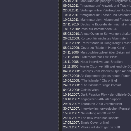
26.10.2011:
Man kann die poppige "Storytime" S
09.09.2011:
"Imaginaerum" Artwork und Track-
22.08.2011:
Verlängern ihren Vertrag bei Nuclea
10.08.2011:
"Imaginarium" Teaser und Statemen
10.02.2011:
Mammutprojekt: Album und Fantasy
27.11.2010:
Deutsche Biografie demnächst erhäl
18.07.2010:
Infos zur kommenden CD
05.03.2010:
Anette Ozlon im Schwangerschaftsu
26.02.2009:
Konzept für nächstes Album steht.
13.02.2009:
Erster "Made In Hong Kong" Trailer
08.01.2009:
Cover zu "Made In Hong Kong".
24.11.2008:
Marco philosophiert über Zeiten mit 
17.11.2008:
Statements zur Live-Pleite.
16.11.2008:
Neue Interviews aus Brasilien.
11.11.2008:
Anette Olzon verläßt weinend die B
04.08.2008:
Liveclips vom Wacken Open Air onl
29.07.2008:
Ab Septemebr gibt es neues Futter 
15.04.2008:
"The Islander" Clip online!
24.03.2008:
"The Islander" Single kommt.
04.03.2008:
Gold in Wien
10.10.2007:
Dark Passion Play - der offizielle
10.10.2007:
engagieren PAIN als Support
29.09.2007:
Tourdaten 2008 veröffentlicht
30.07.2007:
Interview im norwegischen Fernse
15.06.2007:
Neuanfang am 28.9.07?
24.05.2007:
The new Voice has landet!!!
17.05.2007:
Single Cover online!
25.03.2007:
Vibeke will doch gar nicht!!!!