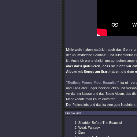
Mittlerweile haben natürlich auch das Genre
der unumstrittene Bombast- und Kitschfaktor e
ist. Auch ich warte ehrlich gesagt schon lange
aber dazu gratulieren, dass sie nicht nur 
Album mit Songs am Start haben, die dem 
"Endless Forms Most Beautiful"
ist ein ve
und Fans aller Lager beeindrucken und versöhn
verdammt klasse und das Beste Album, das die F
Mehr konnte man kaum erwarten.
Der Patient lebt und das ist eine gute Nachricht!
Trackliste
Shudder Before The Beautiful
Weak Fantasy
Élan