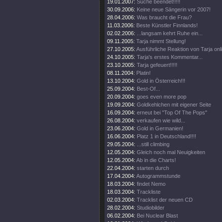
19.01.2007:
Suche beendet!!!!!
30.09.2006:
Keine neue Sängerin vor 2007!
28.04.2006:
Was braucht die Frau?
11.03.2006:
Beste Künstler Finnlands!
02.02.2006:
...langsam kehrt Ruhe ein...
09.11.2005:
Tarja nimmt Stellung!
27.10.2005:
Ausführliche Reaktion von Tarja onl
24.10.2005:
Tarja's erstes Kommentar...
23.10.2005:
Tarja gefeuert!!!!!
08.11.2004:
Platin!
13.10.2004:
Gold in Österreich!!!
25.09.2004:
Best-Of...
20.09.2004:
goes even more pop
19.09.2004:
Goldkehlchen mit eigener Seite
16.09.2004:
erneut bei "Top Of The Pops"
26.08.2004:
verkaufen wie wild...
23.06.2004:
Gold in Germanien!
16.06.2004:
Platz 1 in Deutschland!!!!
29.05.2004:
...still climbing
12.05.2004:
Gleich noch mal Neuigkeiten
12.05.2004:
Ab in die Charts!
22.04.2004:
starten durch
17.04.2004:
Autogrammstunde
18.03.2004:
findet Nemo
18.03.2004:
Trackliste
02.03.2004:
Tracklist der neuen CD
28.02.2004:
Studiobilder
06.02.2004:
Bei Nuclear Blast