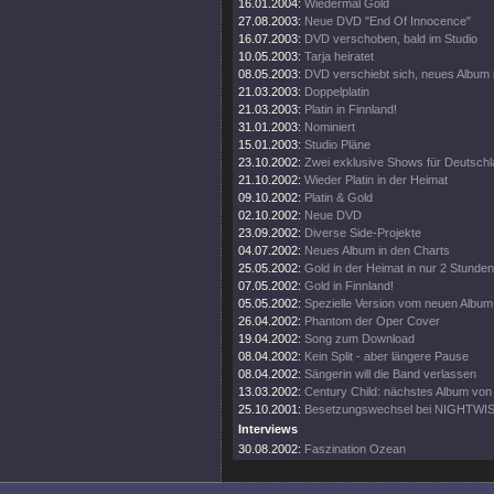
16.01.2004:
Wiedermal Gold
27.08.2003:
Neue DVD "End Of Innocence"
16.07.2003:
DVD verschoben, bald im Studio
10.05.2003:
Tarja heiratet
08.05.2003:
DVD verschiebt sich, neues Album 
21.03.2003:
Doppelplatin
21.03.2003:
Platin in Finnland!
31.01.2003:
Nominiert
15.01.2003:
Studio Pläne
23.10.2002:
Zwei exklusive Shows für Deutsch
21.10.2002:
Wieder Platin in der Heimat
09.10.2002:
Platin & Gold
02.10.2002:
Neue DVD
23.09.2002:
Diverse Side-Projekte
04.07.2002:
Neues Album in den Charts
25.05.2002:
Gold in der Heimat in nur 2 Stunden
07.05.2002:
Gold in Finnland!
05.05.2002:
Spezielle Version vom neuen Album
26.04.2002:
Phantom der Oper Cover
19.04.2002:
Song zum Download
08.04.2002:
Kein Split - aber längere Pause
08.04.2002:
Sängerin will die Band verlassen
13.03.2002:
Century Child: nächstes Album v
25.10.2001:
Besetzungswechsel bei NIGHTWI
Interviews
30.08.2002:
Faszination Ozean