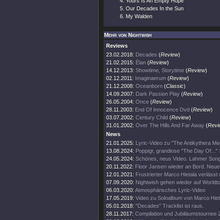
Yours Is An Empty Hope
Our Decades In the Sun
My Walden
Mehr von Nightwish
Reviews
23.02.2018:
Decades
(
Review
)
21.02.2015:
Élan
(
Review
)
14.12.2013:
Showtime, Storytime
(
Review
)
02.12.2011:
Imaginaerum
(
Review
)
21.12.2008:
Oceanborn
(
Classic
)
14.09.2007:
Dark Passion Play
(
Review
)
26.05.2004:
Once
(
Review
)
28.11.2003:
End Of Innocence Dvd
(
Review
)
03.07.2002:
Century Child
(
Review
)
31.01.2002:
Over The Hills And Far Away
(
Revi
News
21.01.2025:
Lyric-Video zu "The Antikythera M
13.08.2024:
Poppigr, grandiose "The Day Of..." 
24.05.2024:
Schönes, neus Video. Lahmer Song
20.11.2022:
Floor Jansen wieder an Bord. Neue
12.01.2021:
Frustrierter Marco Hietala verlässt
07.09.2020:
Nightwish gehen wieder auf Worldt
06.03.2020:
Atmosphärisches Lyric-Video
17.05.2019:
Video zu Soloalbum von Marco Hiet
05.01.2018:
"Decades" Tracklist ist raus.
28.11.2017:
Compilation und Jubiläumstournee 