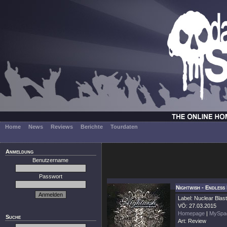
Home
News
Reviews
Berichte
Tourdaten
Anmeldung
Benutzername
Passwort
Nightwish - Endless
Label: Nuclear Blast
VÖ: 27.03.2015
Homepage
|
MySpa
Suche
Art: Review