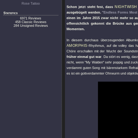
Rose Tattoo
NIGHTWISH
Schon jetzt steht fest, dass
ausgebügelt werden.
"Endless Forms Most 
Statistics
einen im Jahre 2015 zwar nicht mehr so a
6971 Reviews
458 Classic Reviews
offensichtlich gekonnt die Brücke aus 
284 Unsigned Reviews
Momenten.
In diesem durchaus überzeugenden Albumko
AMORPHIS
-Rhythmus, auf die volley das h
Chöre erschallen mit der Wucht der Soundstr
früher einmal gut war
. Da stört es wenig, da
nicht, wenn
"My Walden"
sehr poppig und zuck
verdammt guten Song mit bärenstarkem Refrain
es ist ein gottverdammter Ohrwurm und objekti