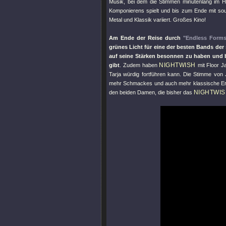
Musik, bei dem die Stimmen minutenlang im Hin
Komponierens spielt und bis zum Ende mit s
Metal und Klassik variiert. Großes Kino!
Am Ende der Reise durch
"Endless Forms
grünes Licht für eine der besten Bands der
auf seine Stärken besonnen zu haben und b
NIGHTWISH
gibt
. Zudem haben
mit Floor J
Tarja würdig fortführen kann. Die Stimme von 
mehr Schmackes und auch mehr klassische Erhab
NIGHTWI
den beiden Damen, die bisher das