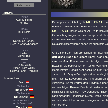
SiteNews
Review
Audrey Horne
NIGHTWISH
Die abgeleierte Debatte, ob
nun
Achilles
Bombast Sound noch richtige Rock Roots ve
Special
NIGHTWISH
halten was er will. Die frühen A
In Extremo
Genres beigetragen und sind weitgehend über
Review
ihrem Referenzwerk
"Once"
langsam in eine kr
North Sea Echoes
How To Cast A Shadow
Metalgemeinde verloren haben, ist auch kein G
Review
Umso mehr darf man sich jedoch nun über ei
Ignition
All Will Die
darf diese Frage mit einem klaren
"Ja"
bean
vorzuwerfen
. Bereits das verdächtige spok
Live
21.07.2026
Beautiful"
als bombastischer Rocker vorstellig w
Bleed From Within
mehrstimmige Refrain geht richtig ins Ohr. Be
Conrad Sohm, Dornbirn
Jahren sein. Gegen Ende gibt's dann auch gle
Upcoming Live
groß machte. Keyboards und Riffs duellieren s
Graz
verziertes und mit vertracktem Rhythmus üb
Wolfmother
und wuchtigen Refrain. Das ist ein nahezu per
Innsbruck
Multiblasinstrumentalist Troy Donockley mittl
Wolfmother
nach bewährter Traditionan Marco Hietala, sich b
Dinkelsbühl
und vor allem klingt es weit zwingender und b
Arch Enemy (+21)
Arch Enemy (+21)
vermochten.
München