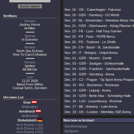
Nov. 16 – DK - Copenhagen - Falconer
Nov. 18 - GER - Hamburg - O2 World
SiteNews
Nov. 19 - NL - Amsterdam - Heineken Music Hal
Review
Audrey Horne
Nov. 21 - GER - Oberhausen - König-Pilsener-
Achilles
Nov. 23 - FR - Lyon - Hall Tony Garnier
Special
Nov. 25 - FR - Paris - POPB-Bercy
In Extremo
Nov. 26 - FR - Toulouse - Le Zénith
Review
Nov. 28 - CH - Basel - St. Jakobshalle
North Sea Echoes
Nov. 29 - IT - Bologna - Unipol Arena
How To Cast A Shadow
Dec. 01 - GER - Munich - Zenith
Review
Dec. 03 - GER - Stuttgart - Schleyerhalle
Ignition
Dec. 04 - GER - Frankfurt - Jahrhunderthalle
All Will Die
Dec. 05 - GER - Nürnberg - Arena
Live
Dec. 07 - CZ - Prague - Tip Sport Arena Prague
21.07.2026
Bleed From Within
Dec. 10 - RO - Bucharest - Romexpo
Conrad Sohm, Dornbirn
Dec. 14 - GER - Leipzig - Arena
Dec. 15 - GER - Berlin Max - Schmeling-Halle
Upcoming Live
Dec. 16 - LUX - Luxembourg - Rockhal
Graz
Dec. 17 - BE - Antwerp - Lotto Arena
Wolfmother
Innsbruck
Dec. 19 - UK – London - Wembley SSE Arena
Wolfmother
Dinkelsbühl
Nightwish im Internet
Arch Enemy (+21)
Bandhomepage
Arch Enemy (+21)
MySpace
Arch Enemy (+21)