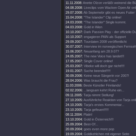
11.11.2008:
Anette Olzon verläßt weinend die B
04.08.2008:
Liveclips vom Wacken Open Air onl
29.07.2008:
Ab Septemebr gibt es neues Futter 
15.04.2008:
"The Islander" Clip online!
24.03.2008:
"The Islander" Single kommt.
04.03.2008:
Gold in Wien
10.10.2007:
Dark Passion Play - der offizielle
10.10.2007:
engagieren PAIN als Support
29.09.2007:
Tourdaten 2008 veröffentlicht
30.07.2007:
Interview im norwegischen Fernse
15.06.2007:
Neuanfang am 28.9.07?
24.05.2007:
The new Voice has landet!!!
17.05.2007:
Single Cover online!
25.03.2007:
Vibeke will doch gar nicht!!!!
19.01.2007:
Suche beendet!!!!!
30.09.2006:
Keine neue Sängerin vor 2007!
28.04.2006:
Was braucht die Frau?
11.03.2006:
Beste Künstler Finnlands!
02.02.2006:
...langsam kehrt Ruhe ein...
09.11.2005:
Tarja nimmt Stellung!
27.10.2005:
Ausführliche Reaktion von Tarja onl
24.10.2005:
Tarja's erstes Kommentar...
23.10.2005:
Tarja gefeuert!!!!!
08.11.2004:
Platin!
13.10.2004:
Gold in Österreich!!!
25.09.2004:
Best-Of...
20.09.2004:
goes even more pop
19.09.2004:
Goldkehlchen mit eigener Seite