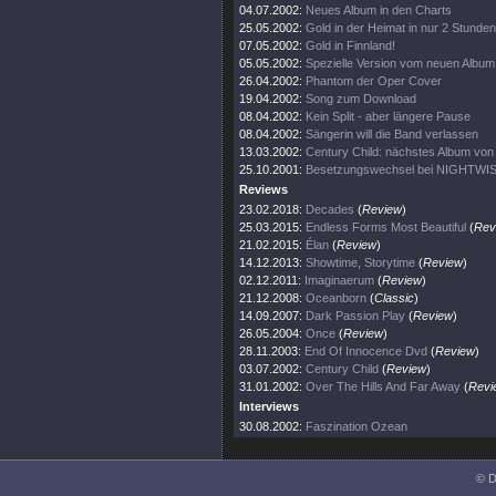
04.07.2002:
Neues Album in den Charts
25.05.2002:
Gold in der Heimat in nur 2 Stunden
07.05.2002:
Gold in Finnland!
05.05.2002:
Spezielle Version vom neuen Album
26.04.2002:
Phantom der Oper Cover
19.04.2002:
Song zum Download
08.04.2002:
Kein Split - aber längere Pause
08.04.2002:
Sängerin will die Band verlassen
13.03.2002:
Century Child: nächstes Album v
25.10.2001:
Besetzungswechsel bei NIGHTWI
Reviews
23.02.2018:
Decades
(
Review
)
25.03.2015:
Endless Forms Most Beautiful
(
Rev
21.02.2015:
Élan
(
Review
)
14.12.2013:
Showtime, Storytime
(
Review
)
02.12.2011:
Imaginaerum
(
Review
)
21.12.2008:
Oceanborn
(
Classic
)
14.09.2007:
Dark Passion Play
(
Review
)
26.05.2004:
Once
(
Review
)
28.11.2003:
End Of Innocence Dvd
(
Review
)
03.07.2002:
Century Child
(
Review
)
31.01.2002:
Over The Hills And Far Away
(
Revi
Interviews
30.08.2002:
Faszination Ozean
© D