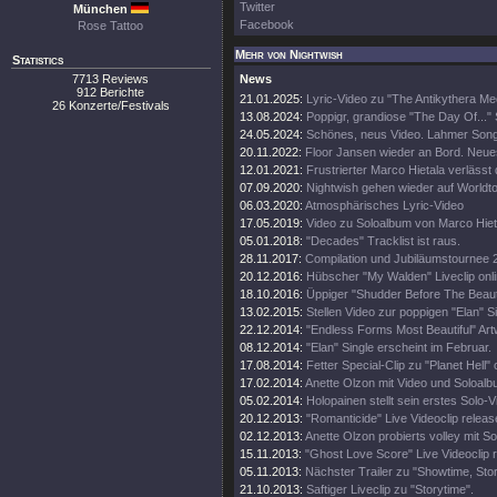
Twitter
München
Facebook
Rose Tattoo
Mehr von Nightwish
Statistics
7713 Reviews
News
912 Berichte
21.01.2025:
Lyric-Video zu "The Antikythera M
26 Konzerte/Festivals
13.08.2024:
Poppigr, grandiose "The Day Of..." 
24.05.2024:
Schönes, neus Video. Lahmer Song
20.11.2022:
Floor Jansen wieder an Bord. Neue
12.01.2021:
Frustrierter Marco Hietala verlässt
07.09.2020:
Nightwish gehen wieder auf Worldt
06.03.2020:
Atmosphärisches Lyric-Video
17.05.2019:
Video zu Soloalbum von Marco Hiet
05.01.2018:
"Decades" Tracklist ist raus.
28.11.2017:
Compilation und Jubiläumstournee 
20.12.2016:
Hübscher "My Walden" Liveclip onli
18.10.2016:
Üppiger "Shudder Before The Beautif
13.02.2015:
Stellen Video zur poppigen "Elan" Si
22.12.2014:
"Endless Forms Most Beautiful" Art
08.12.2014:
"Elan" Single erscheint im Februar.
17.08.2014:
Fetter Special-Clip zu "Planet Hell" 
17.02.2014:
Anette Olzon mit Video und Soloalb
05.02.2014:
Holopainen stellt sein erstes Solo-V
20.12.2013:
"Romanticide" Live Videoclip releas
02.12.2013:
Anette Olzon probierts volley mit S
15.11.2013:
"Ghost Love Score" Live Videoclip 
05.11.2013:
Nächster Trailer zu "Showtime, Stor
21.10.2013:
Saftiger Liveclip zu "Storytime".