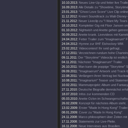
10.10.2013:
Neues Line-Up und fetter live Traile
16.09.2013:
Alle Details zu "Showtime, Storytim
23.01.2013:
"Ghost Love Score" Live Clip online
11.12.2012:
Kreiert Soundtrack zu Walt-Disney
21.11.2012:
Neuer Liveclip zu "I Want My Tears
18.10.2012:
Kompletter Gig mit Floor Jansen onl
01.10.2012:
Nightwish und Anette gehen getren
30.09.2012:
Anette krank. Livevideos mit Kamel
24.04.2012:
Fetter Trailer zum "Imaginaerum" Fi
24.04.2012:
Hymne zur IIHF Eishockey-WM.
23.02.2012:
Videocontest! Ihr seid gefragt...
17.12.2011:
Verzeichnen rundum hohe Chartein
09.11.2011:
Der "Storytime" Videoclip ist endlich 
04.11.2011:
Nächster "Imaginaerum" Trailer.
26.10.2011:
Man kann die poppige "Storytime" S
09.09.2011:
"Imaginaerum" Artwork und Track-
22.08.2011:
Verlängern ihren Vertrag bei Nuclea
10.08.2011:
"Imaginarium" Teaser und Statemen
10.02.2011:
Mammutprojekt: Album und Fantasy
27.11.2010:
Deutsche Biografie demnächst erhäl
18.07.2010:
Infos zur kommenden CD
05.03.2010:
Anette Ozlon im Schwangerschaftsu
26.02.2009:
Konzept für nächstes Album steht.
13.02.2009:
Erster "Made In Hong Kong" Trailer
08.01.2009:
Cover zu "Made In Hong Kong".
24.11.2008:
Marco philosophiert über Zeiten mit 
17.11.2008:
Statements zur Live-Pleite.
16.11.2008:
Neue Interviews aus Brasilien.