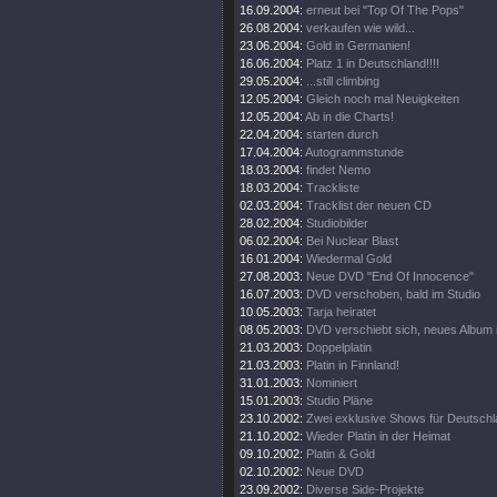
16.09.2004:
erneut bei "Top Of The Pops"
26.08.2004:
verkaufen wie wild...
23.06.2004:
Gold in Germanien!
16.06.2004:
Platz 1 in Deutschland!!!!
29.05.2004:
...still climbing
12.05.2004:
Gleich noch mal Neuigkeiten
12.05.2004:
Ab in die Charts!
22.04.2004:
starten durch
17.04.2004:
Autogrammstunde
18.03.2004:
findet Nemo
18.03.2004:
Trackliste
02.03.2004:
Tracklist der neuen CD
28.02.2004:
Studiobilder
06.02.2004:
Bei Nuclear Blast
16.01.2004:
Wiedermal Gold
27.08.2003:
Neue DVD "End Of Innocence"
16.07.2003:
DVD verschoben, bald im Studio
10.05.2003:
Tarja heiratet
08.05.2003:
DVD verschiebt sich, neues Album 
21.03.2003:
Doppelplatin
21.03.2003:
Platin in Finnland!
31.01.2003:
Nominiert
15.01.2003:
Studio Pläne
23.10.2002:
Zwei exklusive Shows für Deutsch
21.10.2002:
Wieder Platin in der Heimat
09.10.2002:
Platin & Gold
02.10.2002:
Neue DVD
23.09.2002:
Diverse Side-Projekte