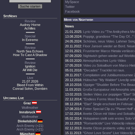
MySpace
Twitter
Facebook
SiteNews
Mehr von Nightwish
Review
Audrey Horne
News
Achilles
21.01.2025:
Lyric-Video zu "The Antikythera M
Special
13.08.2024:
Poppigr, grandiose "The Day Of..." 
In Extremo
24.05.2024:
Schönes, neus Video. Lahmer Song
20.11.2022:
Floor Jansen wieder an Bord. Neue
Review
12.01.2021:
Frustrierter Marco Hietala verlässt
North Sea Echoes
How To Cast A Shadow
07.09.2020:
Nightwish gehen wieder auf Worldt
06.03.2020:
Atmosphärisches Lyric-Video
Review
17.05.2019:
Video zu Soloalbum von Marco Hiet
Ignition
All Will Die
05.01.2018:
"Decades" Tracklist ist raus.
28.11.2017:
Compilation und Jubiläumstournee 
Live
20.12.2016:
Hübscher "My Walden" Liveclip onli
21.07.2026
18.10.2016:
Üppiger "Shudder Before The Beautif
Bleed From Within
Conrad Sohm, Dornbirn
11.03.2015:
Große Europatour mit Amorphis un
13.02.2015:
Stellen Video zur poppigen "Elan" Si
Upcoming Live
22.12.2014:
"Endless Forms Most Beautiful" Art
Graz
08.12.2014:
"Elan" Single erscheint im Februar.
Wolfmother
17.08.2014:
Fetter Special-Clip zu "Planet Hell" 
Innsbruck
17.02.2014:
Anette Olzon mit Video und Soloalb
Wolfmother
05.02.2014:
Holopainen stellt sein erstes Solo-V
Dinkelsbühl
20.12.2013:
"Romanticide" Live Videoclip releas
Arch Enemy (+21)
02.12.2013:
Anette Olzon probierts volley mit S
Arch Enemy (+21)
15.11.2013:
"Ghost Love Score" Live Videoclip 
München