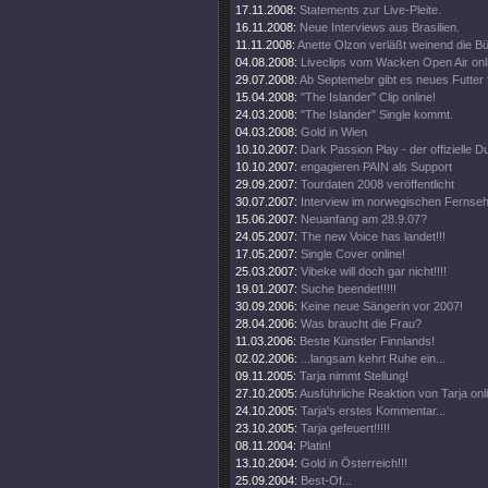
17.11.2008:
Statements zur Live-Pleite.
16.11.2008:
Neue Interviews aus Brasilien.
11.11.2008:
Anette Olzon verläßt weinend die B
04.08.2008:
Liveclips vom Wacken Open Air onl
29.07.2008:
Ab Septemebr gibt es neues Futter 
15.04.2008:
"The Islander" Clip online!
24.03.2008:
"The Islander" Single kommt.
04.03.2008:
Gold in Wien
10.10.2007:
Dark Passion Play - der offizielle
10.10.2007:
engagieren PAIN als Support
29.09.2007:
Tourdaten 2008 veröffentlicht
30.07.2007:
Interview im norwegischen Fernse
15.06.2007:
Neuanfang am 28.9.07?
24.05.2007:
The new Voice has landet!!!
17.05.2007:
Single Cover online!
25.03.2007:
Vibeke will doch gar nicht!!!!
19.01.2007:
Suche beendet!!!!!
30.09.2006:
Keine neue Sängerin vor 2007!
28.04.2006:
Was braucht die Frau?
11.03.2006:
Beste Künstler Finnlands!
02.02.2006:
...langsam kehrt Ruhe ein...
09.11.2005:
Tarja nimmt Stellung!
27.10.2005:
Ausführliche Reaktion von Tarja onl
24.10.2005:
Tarja's erstes Kommentar...
23.10.2005:
Tarja gefeuert!!!!!
08.11.2004:
Platin!
13.10.2004:
Gold in Österreich!!!
25.09.2004:
Best-Of...