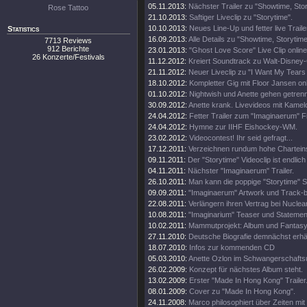
05.11.2013:
Nächster Trailer zu "Showtime, Stor
Rose Tattoo
21.10.2013:
Saftiger Liveclip zu "Storytime".
10.10.2013:
Neues Line-Up und fetter live Traile
Statistics
16.09.2013:
Alle Details zu "Showtime, Storytim
7713 Reviews
912 Berichte
23.01.2013:
"Ghost Love Score" Live Clip online
26 Konzerte/Festivals
11.12.2012:
Kreiert Soundtrack zu Walt-Disney
21.11.2012:
Neuer Liveclip zu "I Want My Tears
18.10.2012:
Kompletter Gig mit Floor Jansen onl
01.10.2012:
Nightwish und Anette gehen getren
30.09.2012:
Anette krank. Livevideos mit Kamel
24.04.2012:
Fetter Trailer zum "Imaginaerum" Fi
24.04.2012:
Hymne zur IIHF Eishockey-WM.
23.02.2012:
Videocontest! Ihr seid gefragt...
17.12.2011:
Verzeichnen rundum hohe Chartein
09.11.2011:
Der "Storytime" Videoclip ist endlich 
04.11.2011:
Nächster "Imaginaerum" Trailer.
26.10.2011:
Man kann die poppige "Storytime" S
09.09.2011:
"Imaginaerum" Artwork und Track-
22.08.2011:
Verlängern ihren Vertrag bei Nuclea
10.08.2011:
"Imaginarium" Teaser und Statemen
10.02.2011:
Mammutprojekt: Album und Fantasy
27.11.2010:
Deutsche Biografie demnächst erhäl
18.07.2010:
Infos zur kommenden CD
05.03.2010:
Anette Ozlon im Schwangerschaftsu
26.02.2009:
Konzept für nächstes Album steht.
13.02.2009:
Erster "Made In Hong Kong" Trailer
08.01.2009:
Cover zu "Made In Hong Kong".
24.11.2008:
Marco philosophiert über Zeiten mit 