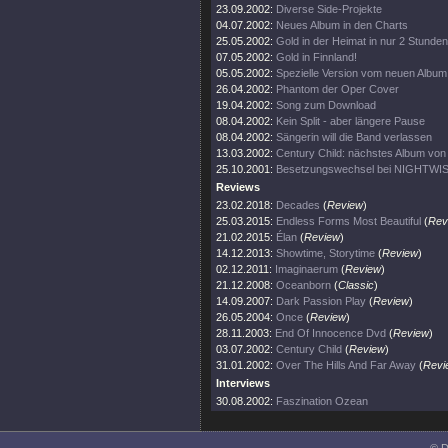
23.09.2002:
Diverse Side-Projekte
04.07.2002:
Neues Album in den Charts
25.05.2002:
Gold in der Heimat in nur 2 Stunden
07.05.2002:
Gold in Finnland!
05.05.2002:
Spezielle Version vom neuen Album
26.04.2002:
Phantom der Oper Cover
19.04.2002:
Song zum Download
08.04.2002:
Kein Split - aber längere Pause
08.04.2002:
Sängerin will die Band verlassen
13.03.2002:
Century Child: nächstes Album v
25.10.2001:
Besetzungswechsel bei NIGHTWI
Reviews
23.02.2018:
Decades
(
Review
)
25.03.2015:
Endless Forms Most Beautiful
(
Rev
21.02.2015:
Élan
(
Review
)
14.12.2013:
Showtime, Storytime
(
Review
)
02.12.2011:
Imaginaerum
(
Review
)
21.12.2008:
Oceanborn
(
Classic
)
14.09.2007:
Dark Passion Play
(
Review
)
26.05.2004:
Once
(
Review
)
28.11.2003:
End Of Innocence Dvd
(
Review
)
03.07.2002:
Century Child
(
Review
)
31.01.2002:
Over The Hills And Far Away
(
Revi
Interviews
30.08.2002:
Faszination Ozean