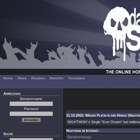
Home
News
Reviews
Berichte
Tourdaten
Anmeldung
Benutzername
Passwort
21.10.2002: Wieder Platin in der Heimat (Nightw
NIGHTWISH´s Single "Ever Dream" hat mittlerweil
Nightwish im Internet
Suche
Bandhomepage