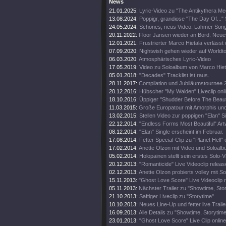
News
21.01.2025:
Lyric-Video zu "The Antikythera M
13.08.2024:
Poppigr, grandiose "The Day Of..." 
24.05.2024:
Schönes, neus Video. Lahmer Song
20.11.2022:
Floor Jansen wieder an Bord. Neue
12.01.2021:
Frustrierter Marco Hietala verlässt
07.09.2020:
Nightwish gehen wieder auf Worldt
06.03.2020:
Atmosphärisches Lyric-Video
17.05.2019:
Video zu Soloalbum von Marco Hiet
05.01.2018:
"Decades" Tracklist ist raus.
28.11.2017:
Compilation und Jubiläumstournee 
20.12.2016:
Hübscher "My Walden" Liveclip onli
18.10.2016:
Üppiger "Shudder Before The Beautif
11.03.2015:
Große Europatour mit Amorphis un
13.02.2015:
Stellen Video zur poppigen "Elan" Si
22.12.2014:
"Endless Forms Most Beautiful" Art
08.12.2014:
"Elan" Single erscheint im Februar.
17.08.2014:
Fetter Special-Clip zu "Planet Hell" 
17.02.2014:
Anette Olzon mit Video und Soloalb
05.02.2014:
Holopainen stellt sein erstes Solo-V
20.12.2013:
"Romanticide" Live Videoclip releas
02.12.2013:
Anette Olzon probierts volley mit S
15.11.2013:
"Ghost Love Score" Live Videoclip 
05.11.2013:
Nächster Trailer zu "Showtime, Stor
21.10.2013:
Saftiger Liveclip zu "Storytime".
10.10.2013:
Neues Line-Up und fetter live Traile
16.09.2013:
Alle Details zu "Showtime, Storytim
23.01.2013:
"Ghost Love Score" Live Clip online