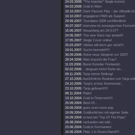
24.03.2008:
"The Islander" Single kommt.
04.03.2008:
Gold in Wien
10.10.2007:
Dark Passion Play - der offizielle
10.10.2007:
engagieren PAIN als Support
29.09.2007:
Tourdaten 2008 veröffentlicht
30.07.2007:
Interview im norwegischen Fernse
15.06.2007:
Neuanfang am 28.9.07?
24.05.2007:
The new Voice has landet!!!
17.05.2007:
Single Cover online!
25.03.2007:
Vibeke will doch gar nicht!!!!
19.01.2007:
Suche beendet!!!!!
30.09.2006:
Keine neue Sängerin vor 2007!
28.04.2006:
Was braucht die Frau?
11.03.2006:
Beste Künstler Finnlands!
02.02.2006:
...langsam kehrt Ruhe ein...
09.11.2005:
Tarja nimmt Stellung!
27.10.2005:
Ausführliche Reaktion von Tarja onl
24.10.2005:
Tarja's erstes Kommentar...
23.10.2005:
Tarja gefeuert!!!!!
08.11.2004:
Platin!
13.10.2004:
Gold in Österreich!!!
25.09.2004:
Best-Of...
20.09.2004:
goes even more pop
19.09.2004:
Goldkehlchen mit eigener Seite
16.09.2004:
erneut bei "Top Of The Pops"
26.08.2004:
verkaufen wie wild...
23.06.2004:
Gold in Germanien!
16.06.2004:
Platz 1 in Deutschland!!!!