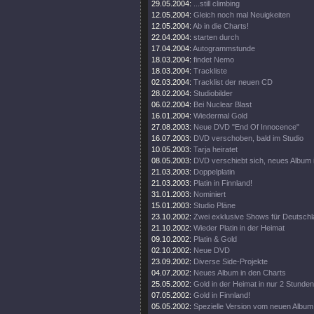
29.05.2004:
...still climbing
12.05.2004:
Gleich noch mal Neuigkeiten
12.05.2004:
Ab in die Charts!
22.04.2004:
starten durch
17.04.2004:
Autogrammstunde
18.03.2004:
findet Nemo
18.03.2004:
Trackliste
02.03.2004:
Tracklist der neuen CD
28.02.2004:
Studiobilder
06.02.2004:
Bei Nuclear Blast
16.01.2004:
Wiedermal Gold
27.08.2003:
Neue DVD "End Of Innocence"
16.07.2003:
DVD verschoben, bald im Studio
10.05.2003:
Tarja heiratet
08.05.2003:
DVD verschiebt sich, neues Album 
21.03.2003:
Doppelplatin
21.03.2003:
Platin in Finnland!
31.01.2003:
Nominiert
15.01.2003:
Studio Pläne
23.10.2002:
Zwei exklusive Shows für Deutsch
21.10.2002:
Wieder Platin in der Heimat
09.10.2002:
Platin & Gold
02.10.2002:
Neue DVD
23.09.2002:
Diverse Side-Projekte
04.07.2002:
Neues Album in den Charts
25.05.2002:
Gold in der Heimat in nur 2 Stunden
07.05.2002:
Gold in Finnland!
05.05.2002:
Spezielle Version vom neuen Album