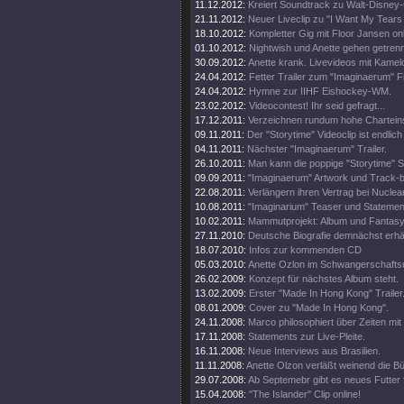
11.12.2012:
Kreiert Soundtrack zu Walt-Disney
21.11.2012:
Neuer Liveclip zu "I Want My Tears
18.10.2012:
Kompletter Gig mit Floor Jansen onl
01.10.2012:
Nightwish und Anette gehen getren
30.09.2012:
Anette krank. Livevideos mit Kamel
24.04.2012:
Fetter Trailer zum "Imaginaerum" Fi
24.04.2012:
Hymne zur IIHF Eishockey-WM.
23.02.2012:
Videocontest! Ihr seid gefragt...
17.12.2011:
Verzeichnen rundum hohe Chartein
09.11.2011:
Der "Storytime" Videoclip ist endlich 
04.11.2011:
Nächster "Imaginaerum" Trailer.
26.10.2011:
Man kann die poppige "Storytime" S
09.09.2011:
"Imaginaerum" Artwork und Track-
22.08.2011:
Verlängern ihren Vertrag bei Nuclea
10.08.2011:
"Imaginarium" Teaser und Statemen
10.02.2011:
Mammutprojekt: Album und Fantasy
27.11.2010:
Deutsche Biografie demnächst erhäl
18.07.2010:
Infos zur kommenden CD
05.03.2010:
Anette Ozlon im Schwangerschaftsu
26.02.2009:
Konzept für nächstes Album steht.
13.02.2009:
Erster "Made In Hong Kong" Trailer
08.01.2009:
Cover zu "Made In Hong Kong".
24.11.2008:
Marco philosophiert über Zeiten mit 
17.11.2008:
Statements zur Live-Pleite.
16.11.2008:
Neue Interviews aus Brasilien.
11.11.2008:
Anette Olzon verläßt weinend die B
29.07.2008:
Ab Septemebr gibt es neues Futter 
15.04.2008:
"The Islander" Clip online!