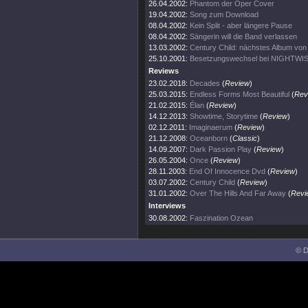
26.04.2002:
Phantom der Oper Cover
19.04.2002:
Song zum Download
08.04.2002:
Kein Split - aber längere Pause
08.04.2002:
Sängerin will die Band verlassen
13.03.2002:
Century Child: nächstes Album v
25.10.2001:
Besetzungswechsel bei NIGHTWI
Reviews
23.02.2018:
Decades
(
Review
)
25.03.2015:
Endless Forms Most Beautiful
(
Rev
21.02.2015:
Élan
(
Review
)
14.12.2013:
Showtime, Storytime
(
Review
)
02.12.2011:
Imaginaerum
(
Review
)
21.12.2008:
Oceanborn
(
Classic
)
14.09.2007:
Dark Passion Play
(
Review
)
26.05.2004:
Once
(
Review
)
28.11.2003:
End Of Innocence Dvd
(
Review
)
03.07.2002:
Century Child
(
Review
)
31.01.2002:
Over The Hills And Far Away
(
Revi
Interviews
30.08.2002:
Faszination Ozean
© D