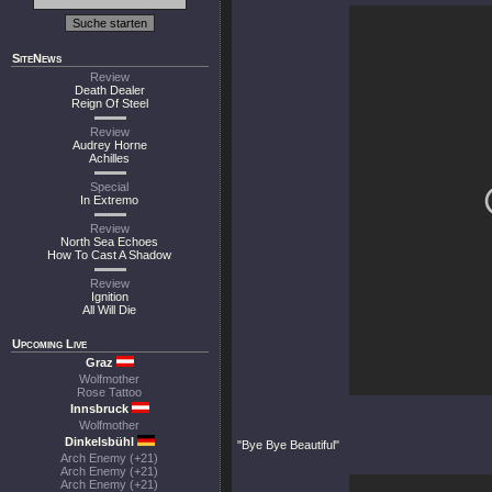
SiteNews
Review
Death Dealer
Reign Of Steel
Review
Audrey Horne
Achilles
Special
In Extremo
Review
North Sea Echoes
How To Cast A Shadow
Review
Ignition
All Will Die
Upcoming Live
Graz
Wolfmother
Rose Tattoo
Innsbruck
Wolfmother
Dinkelsbühl
"Bye Bye Beautiful"
Arch Enemy (+21)
Arch Enemy (+21)
Arch Enemy (+21)