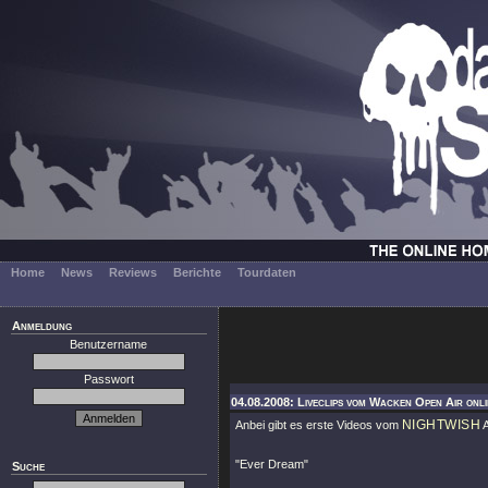
Home
News
Reviews
Berichte
Tourdaten
Anmeldung
Benutzername
Passwort
04.08.2008: Liveclips vom Wacken Open Air onli
NIGHTWISH
Anbei gibt es erste Videos vom
A
"Ever Dream"
Suche