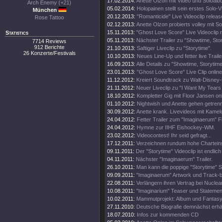
17.02.2014:
Anette Olzon mit Video und Soloalb
Arch Enemy (+21)
05.02.2014:
Holopainen stellt sein erstes Solo-V
München
20.12.2013:
"Romanticide" Live Videoclip releas
Rose Tattoo
02.12.2013:
Anette Olzon probierts volley mit S
15.11.2013:
"Ghost Love Score" Live Videoclip 
Statistics
05.11.2013:
Nächster Trailer zu "Showtime, Stor
7714 Reviews
912 Berichte
21.10.2013:
Saftiger Liveclip zu "Storytime".
26 Konzerte/Festivals
10.10.2013:
Neues Line-Up und fetter live Traile
16.09.2013:
Alle Details zu "Showtime, Storytim
23.01.2013:
"Ghost Love Score" Live Clip online
11.12.2012:
Kreiert Soundtrack zu Walt-Disney
21.11.2012:
Neuer Liveclip zu "I Want My Tears
18.10.2012:
Kompletter Gig mit Floor Jansen onl
01.10.2012:
Nightwish und Anette gehen getren
30.09.2012:
Anette krank. Livevideos mit Kamel
24.04.2012:
Fetter Trailer zum "Imaginaerum" Fi
24.04.2012:
Hymne zur IIHF Eishockey-WM.
23.02.2012:
Videocontest! Ihr seid gefragt...
17.12.2011:
Verzeichnen rundum hohe Chartein
09.11.2011:
Der "Storytime" Videoclip ist endlich 
04.11.2011:
Nächster "Imaginaerum" Trailer.
26.10.2011:
Man kann die poppige "Storytime" S
09.09.2011:
"Imaginaerum" Artwork und Track-
22.08.2011:
Verlängern ihren Vertrag bei Nuclea
10.08.2011:
"Imaginarium" Teaser und Statemen
10.02.2011:
Mammutprojekt: Album und Fantasy
27.11.2010:
Deutsche Biografie demnächst erhäl
18.07.2010:
Infos zur kommenden CD