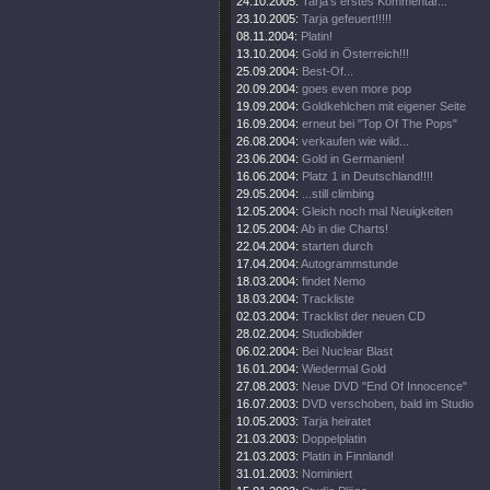
24.10.2005:
Tarja's erstes Kommentar...
23.10.2005:
Tarja gefeuert!!!!!
08.11.2004:
Platin!
13.10.2004:
Gold in Österreich!!!
25.09.2004:
Best-Of...
20.09.2004:
goes even more pop
19.09.2004:
Goldkehlchen mit eigener Seite
16.09.2004:
erneut bei "Top Of The Pops"
26.08.2004:
verkaufen wie wild...
23.06.2004:
Gold in Germanien!
16.06.2004:
Platz 1 in Deutschland!!!!
29.05.2004:
...still climbing
12.05.2004:
Gleich noch mal Neuigkeiten
12.05.2004:
Ab in die Charts!
22.04.2004:
starten durch
17.04.2004:
Autogrammstunde
18.03.2004:
findet Nemo
18.03.2004:
Trackliste
02.03.2004:
Tracklist der neuen CD
28.02.2004:
Studiobilder
06.02.2004:
Bei Nuclear Blast
16.01.2004:
Wiedermal Gold
27.08.2003:
Neue DVD "End Of Innocence"
16.07.2003:
DVD verschoben, bald im Studio
10.05.2003:
Tarja heiratet
21.03.2003:
Doppelplatin
21.03.2003:
Platin in Finnland!
31.01.2003:
Nominiert