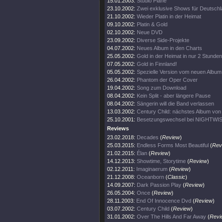
15.01.2003:
Studio Pläne
23.10.2002:
Zwei exklusive Shows für Deutsch
21.10.2002:
Wieder Platin in der Heimat
09.10.2002:
Platin & Gold
02.10.2002:
Neue DVD
23.09.2002:
Diverse Side-Projekte
04.07.2002:
Neues Album in den Charts
25.05.2002:
Gold in der Heimat in nur 2 Stunden
07.05.2002:
Gold in Finnland!
05.05.2002:
Spezielle Version vom neuen Album
26.04.2002:
Phantom der Oper Cover
19.04.2002:
Song zum Download
08.04.2002:
Kein Split - aber längere Pause
08.04.2002:
Sängerin will die Band verlassen
13.03.2002:
Century Child: nächstes Album v
25.10.2001:
Besetzungswechsel bei NIGHTWI
Reviews
23.02.2018:
Decades
(
Review
)
25.03.2015:
Endless Forms Most Beautiful
(
Rev
21.02.2015:
Élan
(
Review
)
14.12.2013:
Showtime, Storytime
(
Review
)
02.12.2011:
Imaginaerum
(
Review
)
21.12.2008:
Oceanborn
(
Classic
)
14.09.2007:
Dark Passion Play
(
Review
)
26.05.2004:
Once
(
Review
)
28.11.2003:
End Of Innocence Dvd
(
Review
)
03.07.2002:
Century Child
(
Review
)
31.01.2002:
Over The Hills And Far Away
(
Revi