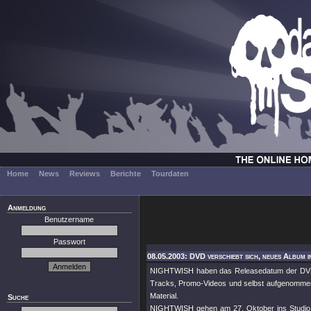
Home
News
Reviews
Berichte
Tourdaten
Anmeldung
Benutzername
Passwort
08.05.2003: DVD verschiebt sich, neues Album i
NIGHTWISH haben das Releasedatum der DVD "
Tracks, Promo-Videos und selbst aufgenommene
Material.
Suche
NIGHTWISH gehen am 27. Oktober ins Studio, u