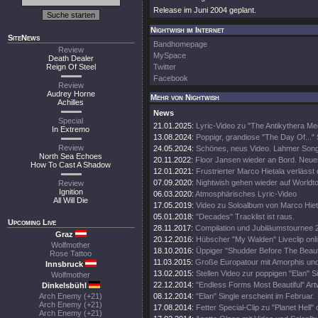
Release im Juni 2004 geplant.
Nightwish im Internet
SiteNews
Bandhomepage
Review
MySpace
Death Dealer
Reign Of Steel
Twitter
Facebook
Review
Audrey Horne
Mehr von Nightwish
Achilles
News
Special
21.01.2025:
Lyric-Video zu "The Antikythera M
In Extremo
13.08.2024:
Poppigr, grandiose "The Day Of..." 
Review
24.05.2024:
Schönes, neus Video. Lahmer Song
North Sea Echoes
20.11.2022:
Floor Jansen wieder an Bord. Neue
How To Cast A Shadow
12.01.2021:
Frustrierter Marco Hietala verlässt
07.09.2020:
Nightwish gehen wieder auf Worldt
Review
Ignition
06.03.2020:
Atmosphärisches Lyric-Video
All Will Die
17.05.2019:
Video zu Soloalbum von Marco Hiet
05.01.2018:
"Decades" Tracklist ist raus.
Upcoming Live
28.11.2017:
Compilation und Jubiläumstournee 
Graz
20.12.2016:
Hübscher "My Walden" Liveclip onli
Wolfmother
18.10.2016:
Üppiger "Shudder Before The Beautif
Rose Tattoo
11.03.2015:
Große Europatour mit Amorphis un
Innsbruck
13.02.2015:
Stellen Video zur poppigen "Elan" Si
Wolfmother
22.12.2014:
"Endless Forms Most Beautiful" Art
Dinkelsbühl
Arch Enemy (+21)
08.12.2014:
"Elan" Single erscheint im Februar.
Arch Enemy (+21)
17.08.2014:
Fetter Special-Clip zu "Planet Hell" 
Arch Enemy (+21)