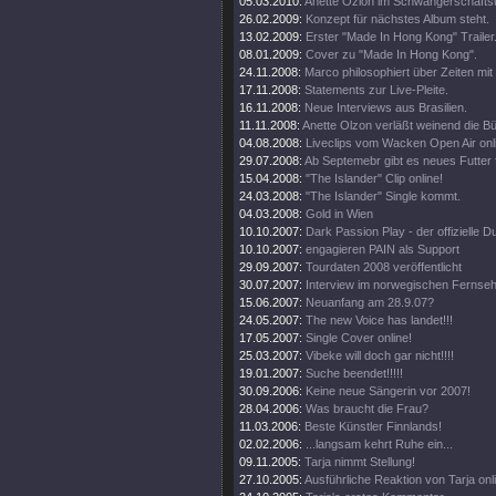
05.03.2010:
Anette Ozlon im Schwangerschaftsu
26.02.2009:
Konzept für nächstes Album steht.
13.02.2009:
Erster "Made In Hong Kong" Trailer
08.01.2009:
Cover zu "Made In Hong Kong".
24.11.2008:
Marco philosophiert über Zeiten mit 
17.11.2008:
Statements zur Live-Pleite.
16.11.2008:
Neue Interviews aus Brasilien.
11.11.2008:
Anette Olzon verläßt weinend die B
04.08.2008:
Liveclips vom Wacken Open Air onl
29.07.2008:
Ab Septemebr gibt es neues Futter 
15.04.2008:
"The Islander" Clip online!
24.03.2008:
"The Islander" Single kommt.
04.03.2008:
Gold in Wien
10.10.2007:
Dark Passion Play - der offizielle
10.10.2007:
engagieren PAIN als Support
29.09.2007:
Tourdaten 2008 veröffentlicht
30.07.2007:
Interview im norwegischen Fernse
15.06.2007:
Neuanfang am 28.9.07?
24.05.2007:
The new Voice has landet!!!
17.05.2007:
Single Cover online!
25.03.2007:
Vibeke will doch gar nicht!!!!
19.01.2007:
Suche beendet!!!!!
30.09.2006:
Keine neue Sängerin vor 2007!
28.04.2006:
Was braucht die Frau?
11.03.2006:
Beste Künstler Finnlands!
02.02.2006:
...langsam kehrt Ruhe ein...
09.11.2005:
Tarja nimmt Stellung!
27.10.2005:
Ausführliche Reaktion von Tarja onl