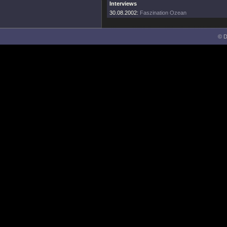
Interviews
30.08.2002:
Faszination Ozean
© D