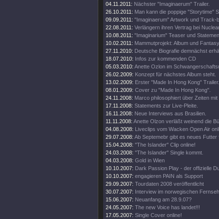
04.11.2011:
Nächster "Imaginaerum" Trailer.
26.10.2011:
Man kann die poppige "Storytime" S
09.09.2011:
"Imaginaerum" Artwork und Track-
22.08.2011:
Verlängern ihren Vertrag bei Nuclea
10.08.2011:
"Imaginarium" Teaser und Statemen
10.02.2011:
Mammutprojekt: Album und Fantasy
27.11.2010:
Deutsche Biografie demnächst erhäl
18.07.2010:
Infos zur kommenden CD
05.03.2010:
Anette Ozlon im Schwangerschaftsu
26.02.2009:
Konzept für nächstes Album steht.
13.02.2009:
Erster "Made In Hong Kong" Trailer
08.01.2009:
Cover zu "Made In Hong Kong".
24.11.2008:
Marco philosophiert über Zeiten mit 
17.11.2008:
Statements zur Live-Pleite.
16.11.2008:
Neue Interviews aus Brasilien.
11.11.2008:
Anette Olzon verläßt weinend die B
04.08.2008:
Liveclips vom Wacken Open Air onl
29.07.2008:
Ab Septemebr gibt es neues Futter 
15.04.2008:
"The Islander" Clip online!
24.03.2008:
"The Islander" Single kommt.
04.03.2008:
Gold in Wien
10.10.2007:
Dark Passion Play - der offizielle
10.10.2007:
engagieren PAIN als Support
29.09.2007:
Tourdaten 2008 veröffentlicht
30.07.2007:
Interview im norwegischen Fernse
15.06.2007:
Neuanfang am 28.9.07?
24.05.2007:
The new Voice has landet!!!
17.05.2007:
Single Cover online!