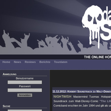
Home
News
Reviews
Berichte
Tourdaten
Anmeldung
Benutzername
Passwort
11.12.2012: Kreiert Soundtrack zu Walt-Disney
NIGHTWISH
Mastermind Tuomas Holopaine
Soundtrack zum Walt-Disney-Comic
"The Li
Comicband erschien im Jahr 1994 und gilt als u
Suche