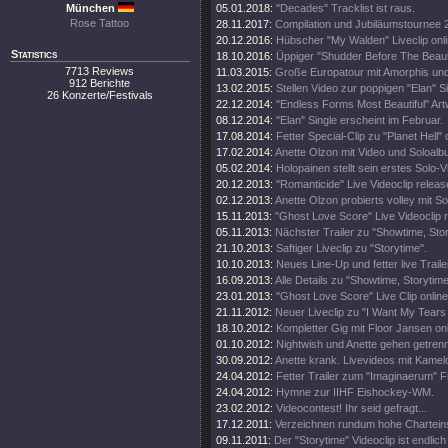
München
05.01.2018:
"Decades" Tracklist ist raus.
Rose Tattoo
28.11.2017:
Compilation und Jubiläumstournee 
20.12.2016:
Hübscher "My Walden" Liveclip onli
Statistics
18.10.2016:
Üppiger "Shudder Before The Beautif
7713 Reviews
11.03.2015:
Große Europatour mit Amorphis un
912 Berichte
13.02.2015:
Stellen Video zur poppigen "Elan" Si
26 Konzerte/Festivals
22.12.2014:
"Endless Forms Most Beautiful" Art
08.12.2014:
"Elan" Single erscheint im Februar.
17.08.2014:
Fetter Special-Clip zu "Planet Hell" 
17.02.2014:
Anette Olzon mit Video und Soloalb
05.02.2014:
Holopainen stellt sein erstes Solo-V
20.12.2013:
"Romanticide" Live Videoclip releas
02.12.2013:
Anette Olzon probierts volley mit S
15.11.2013:
"Ghost Love Score" Live Videoclip 
05.11.2013:
Nächster Trailer zu "Showtime, Stor
21.10.2013:
Saftiger Liveclip zu "Storytime".
10.10.2013:
Neues Line-Up und fetter live Traile
16.09.2013:
Alle Details zu "Showtime, Storytim
23.01.2013:
"Ghost Love Score" Live Clip online
21.11.2012:
Neuer Liveclip zu "I Want My Tears
18.10.2012:
Kompletter Gig mit Floor Jansen onl
01.10.2012:
Nightwish und Anette gehen getren
30.09.2012:
Anette krank. Livevideos mit Kamel
24.04.2012:
Fetter Trailer zum "Imaginaerum" Fi
24.04.2012:
Hymne zur IIHF Eishockey-WM.
23.02.2012:
Videocontest! Ihr seid gefragt...
17.12.2011:
Verzeichnen rundum hohe Chartein
09.11.2011:
Der "Storytime" Videoclip ist endlich 