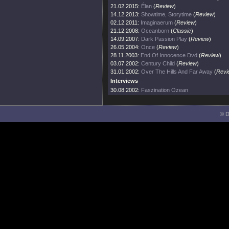
21.02.2015:
Élan
(
Review
)
14.12.2013:
Showtime, Storytime
(
Review
)
02.12.2011:
Imaginaerum
(
Review
)
21.12.2008:
Oceanborn
(
Classic
)
14.09.2007:
Dark Passion Play
(
Review
)
26.05.2004:
Once
(
Review
)
28.11.2003:
End Of Innocence Dvd
(
Review
)
03.07.2002:
Century Child
(
Review
)
31.01.2002:
Over The Hills And Far Away
(
Revi
Interviews
30.08.2002:
Faszination Ozean
© D