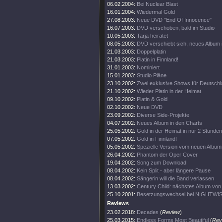
06.02.2004:
Bei Nuclear Blast
16.01.2004:
Wiedermal Gold
27.08.2003:
Neue DVD "End Of Innocence"
16.07.2003:
DVD verschoben, bald im Studio
10.05.2003:
Tarja heiratet
08.05.2003:
DVD verschiebt sich, neues Album 
21.03.2003:
Doppelplatin
21.03.2003:
Platin in Finnland!
31.01.2003:
Nominiert
15.01.2003:
Studio Pläne
23.10.2002:
Zwei exklusive Shows für Deutsch
21.10.2002:
Wieder Platin in der Heimat
09.10.2002:
Platin & Gold
02.10.2002:
Neue DVD
23.09.2002:
Diverse Side-Projekte
04.07.2002:
Neues Album in den Charts
25.05.2002:
Gold in der Heimat in nur 2 Stunden
07.05.2002:
Gold in Finnland!
05.05.2002:
Spezielle Version vom neuen Album
26.04.2002:
Phantom der Oper Cover
19.04.2002:
Song zum Download
08.04.2002:
Kein Split - aber längere Pause
08.04.2002:
Sängerin will die Band verlassen
13.03.2002:
Century Child: nächstes Album v
25.10.2001:
Besetzungswechsel bei NIGHTWI
Reviews
23.02.2018:
Decades
(
Review
)
25.03.2015:
Endless Forms Most Beautiful
(
Rev