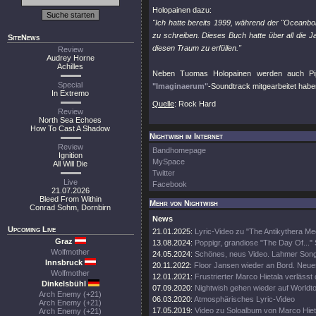
Holopainen dazu:
"Ich hatte bereits 1999, während der "Oceanbo
zu schreiben. Dieses Buch hatte über all die Ja
SiteNews
diesen Traum zu erfüllen."
Review
Audrey Horne
Achilles
Neben Tuomas Holopainen werden auch Pip 
Special
"Imaginaerum"
-Soundtrack mitgearbeitet haben
In Extremo
Quelle
: Rock Hard
Review
North Sea Echoes
How To Cast A Shadow
Nightwish im Internet
Review
Bandhomepage
Ignition
MySpace
All Will Die
Twitter
Live
Facebook
21.07.2026
Bleed From Within
Mehr von Nightwish
Conrad Sohm, Dornbirn
News
Upcoming Live
21.01.2025:
Lyric-Video zu "The Antikythera M
Graz
13.08.2024:
Poppigr, grandiose "The Day Of..." 
Wolfmother
24.05.2024:
Schönes, neus Video. Lahmer Song
Innsbruck
20.11.2022:
Floor Jansen wieder an Bord. Neue
Wolfmother
12.01.2021:
Frustrierter Marco Hietala verlässt
Dinkelsbühl
07.09.2020:
Nightwish gehen wieder auf Worldt
Arch Enemy (+21)
06.03.2020:
Atmosphärisches Lyric-Video
Arch Enemy (+21)
17.05.2019:
Video zu Soloalbum von Marco Hiet
Arch Enemy (+21)