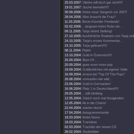
25.03.2007:
Vibeke will doch gar nicht!!!!
19.01.2007:
Suche beendet!!!!!
30.09.2006:
Keine neue Sängerin vor 2007!
28.04.2006:
Was braucht die Frau?
11.03.2006:
Beste Künstler Finnlands!
02.02.2006:
...langsam kehrt Ruhe ein...
09.11.2005:
Tarja nimmt Stellung!
27.10.2005:
Ausführliche Reaktion von Tarja onl
24.10.2005:
Tarja's erstes Kommentar...
23.10.2005:
Tarja gefeuert!!!!!
08.11.2004:
Platin!
13.10.2004:
Gold in Österreich!!!
25.09.2004:
Best-Of...
20.09.2004:
goes even more pop
19.09.2004:
Goldkehlchen mit eigener Seite
16.09.2004:
erneut bei "Top Of The Pops"
26.08.2004:
verkaufen wie wild...
23.06.2004:
Gold in Germanien!
16.06.2004:
Platz 1 in Deutschland!!!!
29.05.2004:
...still climbing
12.05.2004:
Gleich noch mal Neuigkeiten
12.05.2004:
Ab in die Charts!
22.04.2004:
starten durch
17.04.2004:
Autogrammstunde
18.03.2004:
findet Nemo
18.03.2004:
Trackliste
02.03.2004:
Tracklist der neuen CD
28.02.2004:
Studiobilder