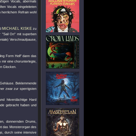
äßigen Vocals, abermals
n Vocals eingeleiteten
n herrlichem Refrain wohl
MICHAEL KISKE
nd
zu
r "Sail On" mit superben
geniale) Verschnaufpause,
ling Form Hell" dann das
 mir eine chorunterlegte,
en Glocken.
hs Gehäuse. Beklemmende
mer zwar zur sperrigsten
nd hitverdächtige Hard
nde gebracht haben und
fen, donnernden Drums,
ont das Monsterorgan des
s, durch seine intensive