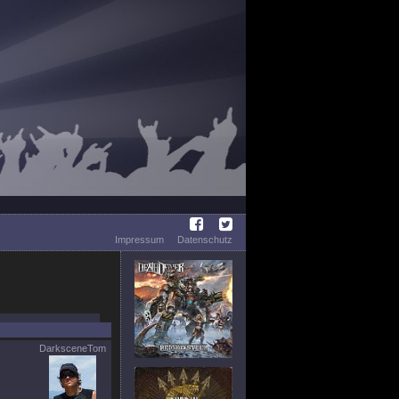
Impressum
Datenschutz
DarksceneTom