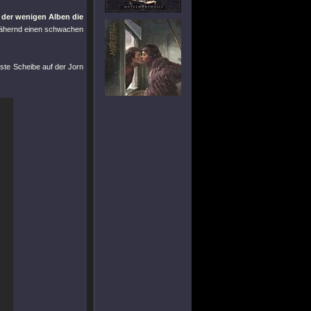
s der wenigen Alben die
nähernd einen schwachen
este Scheibe auf der Jorn