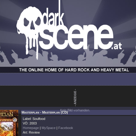
Kein Bild vorhanden.
Masterplan - Masterplan (CD)
Label: Soulfood
VÖ: 2003
Homepage
|
MySpace
|
Facebook
Art: Review