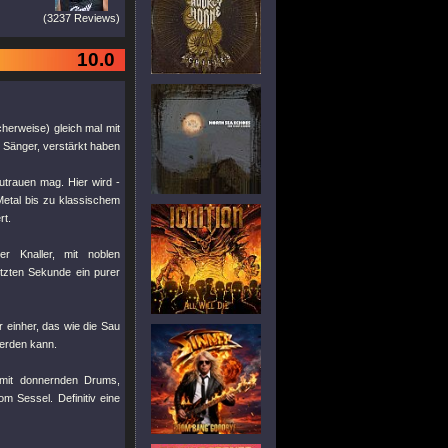
(3237 Reviews)
10.0
herweise) gleich mal mit
 Sänger, verstärkt haben
utrauen mag. Hier wird -
Metal bis zu klassischem
rt.
r Knaller, mit noblen
tzten Sekunde ein purer
r einher, das wie die Sau
werden kann.
h mit donnernden Drums,
om Sessel. Definitiv eine