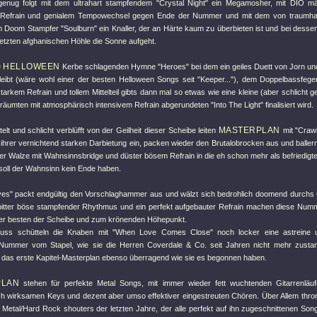
enug folgt mit dem ultrahart stampfendem "Crystal Night" ein Megamosher, mit DIO m
Refrain und genialem Tempowechsel gegen Ende der Nummer und mit dem von traumhafte
m Doom Stampfer "Soulburn" ein Knaller, der an Härte kaum zu überbieten ist und bei desse
letzten afghanischen Höhle die Sonne aufgeht.
HELLOWEEN
e
Kerbe schlagenden Hymne "Heroes" bei dem ein geiles Duett von Jorn u
eibt (wäre wohl einer der besten Helloween Songs seit "Keeper..."), dem Doppelbassfege
starkem Refrain und tollem Mittelteil gibts dann mal so etwas wie eine kleine (aber schlicht 
räumten mit atmosphärisch intensivem Refrain abgerundeten "Into The Light" finalisiert wird.
MASTERPLAN
lt und schlicht verblüfft von der Geilheit dieser Scheibe leiten
mit "Craw
el ihrer vernichtend starken Darbietung ein, packen wieder den Brutalobrocken aus und ballern
er Walze mit Wahnsinnsbridge und düster bösem Refrain in die eh schon mehr als befriedigt
soll der Wahnsinn kein Ende haben.
yes" packt endgültig den Vorschlaghammer aus und wälzt sich bedrohlich doomend durc
 bitter böse stampfender Rhythmus und ein perfekt aufgebauter Refrain machen diese Num
der besten der Scheibe und zum krönenden Höhepunkt.
uss schütteln die Knaben mit "When Love Comes Close" noch locker eine astreine u
ummer vom Stapel, wie sie die Herren Coverdale & Co. seit Jahren nicht mehr zusta
 das erste Kapitel-Masterplan ebenso überragend wie sie es begonnen haben.
PLAN
stehen für perfekte Metal Songs, mit immer wieder fett wuchtenden Gitarrenläu
ich wirksamen Keys und dezent aber umso effektiver eingestreuten Chören. Über Allem thr
 Metal/Hard Rock shouters der letzten Jahre, der alle perfekt auf ihn zugeschnittenen Song