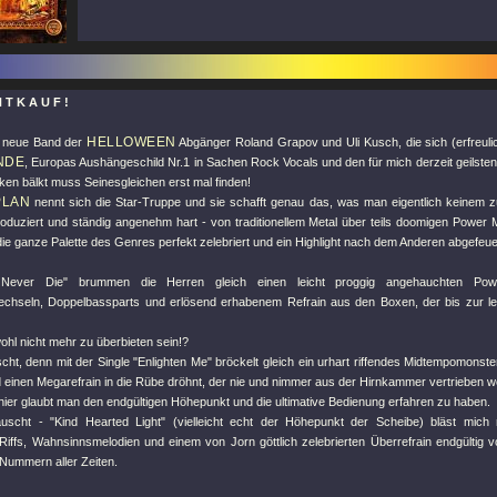
H T K A U F !
HELLOWEEN
e neue Band der
Abgänger Roland Grapov und Uli Kusch, die sich (erfreulic
NDE
, Europas Aushängeschild Nr.1 in Sachen Rock Vocals und den für mich derzeit geilsten
ken bälkt muss Seinesgleichen erst mal finden!
PLAN
nennt sich die Star-Truppe und sie schafft genau das, was man eigentlich keinem z
roduziert und ständig angenehm hart - von traditionellem Metal über teils doomigen Power 
e ganze Palette des Genres perfekt zelebriert und ein Highlight nach dem Anderen abgefeue
t Never Die" brummen die Herren gleich einen leicht proggig angehauchten Powe
hseln, Doppelbassparts und erlösend erhabenem Refrain aus den Boxen, der bis zur le
wohl nicht mehr zu überbieten sein!?
scht, denn mit der Single "Enlighten Me" bröckelt gleich ein urhart riffendes Midtempomonste
 einen Megarefrain in die Rübe dröhnt, der nie und nimmer aus der Hirnkammer vertrieben 
hier glaubt man den endgültigen Höhepunkt und die ultimative Bedienung erfahren zu haben.
uscht - "Kind Hearted Light" (vielleicht echt der Höhepunkt der Scheibe) bläst mic
Riffs, Wahnsinnsmelodien und einem von Jorn göttlich zelebrierten Überrefrain endgültig v
 Nummern aller Zeiten.