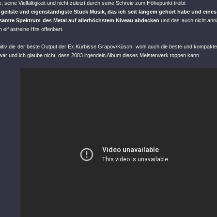
 seine Vielfältigkeit und nicht zuletzt durch seine Schreie zum Höhepunkt treibt
s geilste und eigenständigste Stück Musik, das ich seit langem gehört habe und eine
esamte Spektrum des Metal auf allerhöchstem Niveau abdecken
und das auch nicht an
 elf astreine Hits offenbart.
initiv die der beste Output der Ex Kürbisse Grapov/Küsch, wohl auch die beste und kompakt
war und ich glaube nicht, dass 2003 irgendein Album dieses Meisterwerk toppen kann.