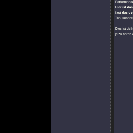
Performance,
Hier ist da
fast das g
Ton, sondern
Dies ist def
je zu hören 