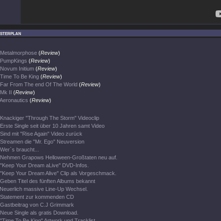
sterplan
Metalmorphose
(
Review
)
PumpKings
(
Review
)
Novum Initium
(
Review
)
Time To Be King
(
Review
)
Far From The end Of The World
(
Review
)
Mk II
(
Review
)
Aeronautics
(
Review
)
Knackiger "Through The Storm" Videoclip
Erste Single seit über 10 Jahren samt Video
Sind mit "Rise Again" Video zurück
Streamen die "Mr. Ego" Neuversion
Wer`s braucht...
Nehmen Grapows Helloween-Großtaten neu auf.
"Keep Your Dream aLive" DVD-Infos.
"Keep Your Dream Alive" Clip als Vorgeschmack.
Geben Titel des fünften Albums bekannt
Neuerlich massive Line-Up Wechsel.
Statement zur kommenden CD
Gastbeitrag von C.J Grimmark
Neue Single als gratis Download.
"Time To Be King" Artwork und Tracklist.