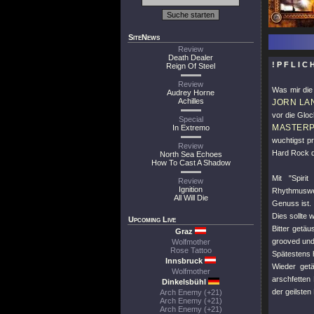
SiteNews
Review
Death Dealer
! P F L I C 
Reign Of Steel
Review
Was mir di
Audrey Horne
Achilles
JORN LA
vor die Gloc
Special
MASTER
In Extremo
wuchtigst p
Review
Hard Rock di
North Sea Echoes
How To Cast A Shadow
Mit "Spiri
Review
Ignition
Rhythmuswec
All Will Die
Genuss ist.
Dies sollte 
Upcoming Live
Bitter getäu
Graz
grooved und
Wolfmother
Rose Tattoo
Spätestens 
Innsbruck
Wieder getä
Wolfmother
arschfetten 
Dinkelsbühl
der geilsten
Arch Enemy (+21)
Arch Enemy (+21)
Arch Enemy (+21)