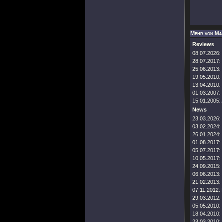
Mehr von Ma
Reviews
08.07.2026:
28.07.2017:
25.06.2013:
19.05.2010:
13.04.2010:
01.03.2007:
15.01.2005:
News
23.03.2026:
03.02.2024:
26.01.2024:
01.08.2017:
05.07.2017:
10.05.2017:
24.09.2015:
06.06.2013:
21.02.2013:
07.11.2012:
29.03.2012:
05.05.2010:
18.04.2010:
23.03.2010: