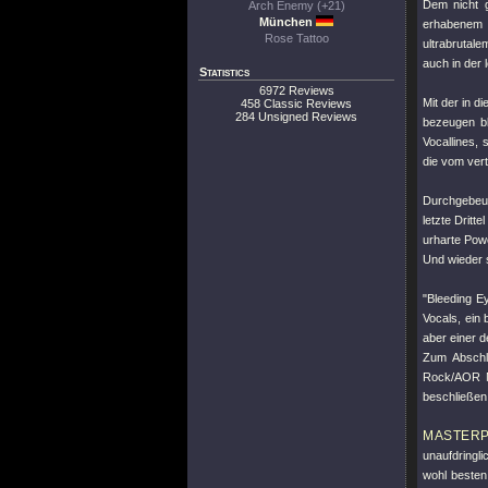
Dem nicht g
Arch Enemy (+21)
München
erhabenem 
Rose Tattoo
ultrabrutale
auch in der 
Statistics
6972 Reviews
Mit der in di
458 Classic Reviews
284 Unsigned Reviews
bezeugen bl
Vocallines, 
die vom vert
Durchgebeute
letzte Dritt
urharte Pow
Und wieder 
"Bleeding E
Vocals, ein
aber einer 
Zum Abschl
Rock/AOR N
beschließen
MASTER
unaufdringl
wohl besten