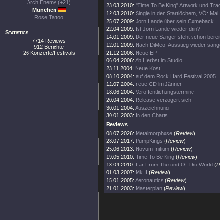
Arch Enemy (+21)
23.03.2010:
"Time To Be King" Artwork und Track
München
12.03.2010:
Single in den Startlöchern, VÖ: Mai
Rose Tattoo
25.07.2009:
Jorn Lande über sein Comeback.
22.04.2009:
Ist Jorn Lande wieder drin?
Statistics
14.01.2009:
Der neue Sänger steht schon bereit
7714 Reviews
12.01.2009:
Nach DiMeo- Ausstieg wieder säng
912 Berichte
26 Konzerte/Festivals
21.12.2006:
Neue EP
06.04.2006:
Ab Herbst im Studio
23.11.2004:
Neue Kost!
08.10.2004:
auf dem Rock Hard Festival 2005
12.07.2004:
neue CD im Jänner
18.06.2004:
Veröffentlichungstermine
20.04.2004:
Release verzögert sich
30.01.2004:
Auszeichnung
30.01.2003:
In den Charts
Reviews
08.07.2026:
Metalmorphose
(
Review
)
28.07.2017:
PumpKings
(
Review
)
25.06.2013:
Novum Initium
(
Review
)
19.05.2010:
Time To Be King
(
Review
)
13.04.2010:
Far From The end Of The World
(
R
01.03.2007:
Mk II
(
Review
)
15.01.2005:
Aeronautics
(
Review
)
21.01.2003:
Masterplan
(
Review
)