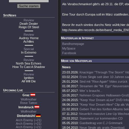
Als Vorabschmankerl gibt's ab 29.11. die EP, ebe
Eine Tour durch Europa soll im März stattfinden.
SiteNews
Review
Death Dealer
Bevor ihr euch sinnlos durchs Netz wühlt,hier 
Reign Of Steel
http://www.afm-records.de/bin/band_media
Review
Audrey Horne
Masterplan im Internet
Achilles
Bandhomepage
MySpace
Special
In Extremo
Facebook
Review
Mehr von Masterplan
North Sea Echoes
How To Cast A Shadow
News
23.03.2026:
Knackiger "Through The Storm" Vid
Review
03.02.2024:
Erste Single seit über 10 Jahren s
Ignition
All Will Die
26.01.2024:
Sind mit "Rise Again" Video zurück
01.08.2017:
Streamen die "Mr. Ego" Neuversion
Upcoming Live
05.07.2017:
Wer`s braucht...
Graz
10.05.2017:
Nehmen Grapows Helloween-Großta
Wolfmother
24.09.2015:
"Keep Your Dream aLive" DVD-Info
Rose Tattoo
06.06.2013:
"Keep Your Dream Alive" Clip als 
Innsbruck
21.02.2013:
Geben Titel des fünften Albums be
Wolfmother
07.11.2012:
Neuerlich massive Line-Up Wechse
Dinkelsbühl
29.03.2012:
Statement zur kommenden CD
Arch Enemy (+21)
05.05.2010:
Gastbeitrag von C.J Grimmark
Arch Enemy (+21)
Arch Enemy (+21)
18.04.2010:
Neue Single als gratis Download.