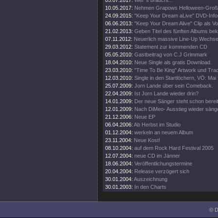
05.07.2017:
Wer`s braucht...
10.05.2017:
Nehmen Grapows Helloween-Großta
24.09.2015:
"Keep Your Dream aLive" DVD-Info
06.06.2013:
"Keep Your Dream Alive" Clip als 
21.02.2013:
Geben Titel des fünften Albums be
07.11.2012:
Neuerlich massive Line-Up Wechse
29.03.2012:
Statement zur kommenden CD
05.05.2010:
Gastbeitrag von C.J Grimmark
18.04.2010:
Neue Single als gratis Download.
23.03.2010:
"Time To Be King" Artwork und Track
12.03.2010:
Single in den Startlöchern, VÖ: Mai
25.07.2009:
Jorn Lande über sein Comeback.
22.04.2009:
Ist Jorn Lande wieder drin?
14.01.2009:
Der neue Sänger steht schon bereit
12.01.2009:
Nach DiMeo- Ausstieg wieder säng
21.12.2006:
Neue EP
06.04.2006:
Ab Herbst im Studio
01.12.2004:
werkeln an neuem Album
23.11.2004:
Neue Kost!
08.10.2004:
auf dem Rock Hard Festival 2005
12.07.2004:
neue CD im Jänner
18.06.2004:
Veröffentlichungstermine
20.04.2004:
Release verzögert sich
30.01.2004:
Auszeichnung
30.01.2003:
In den Charts
© D