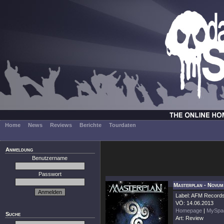
Home
News
Reviews
Berichte
Tourdaten
Anmeldung
Benutzername
Passwort
Masterplan - Novum 
Label: AFM Record
VÖ: 14.06.2013
Homepage
|
MySpa
Suche
Art: Review