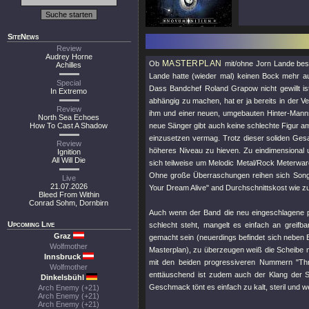
SiteNews
Review
Audrey Horne
MASTERPLAN
Ob
mit/ohne Jorn Lande besse
Achilles
Lande hatte (wieder mal) keinen Bock mehr auf
Special
Dass Bandchef Roland Grapow nicht gewillt i
In Extremo
abhängig zu machen, hat er ja bereits in der V
Review
ihm und einer neuen, umgebauten Hinter-Man
North Sea Echoes
How To Cast A Shadow
neue Sänger gibt auch keine schlechte Figur am
einzusetzen vermag. Trotz dieser soliden Gesan
Review
höheres Niveau zu hieven. Zu eindimensional 
Ignition
All Will Die
sich teilweise um Melodic Metal/Rock Meterware
Ohne große Überraschungen reihen sich Songs 
Live
21.07.2026
Your Dream Alive"
and Durchschnittskost wie z
Bleed From Within
Conrad Sohm, Dornbirn
Auch wenn der Band die neu eingeschlagene p
Upcoming Live
schlecht steht, mangelt es einfach an greifb
Graz
gemacht sein (neuerdings befindet sich neben 
Wolfmother
Masterplan), zu überzeugen weiß die Scheibe
Innsbruck
mit den beiden progressiveren Nummern
"Th
Wolfmother
enttäuschend ist zudem auch der Klang der S
Dinkelsbühl
Geschmack tönt es einfach zu kalt, steril und 
Arch Enemy (+21)
Arch Enemy (+21)
Arch Enemy (+21)