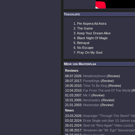
Trackliste
Per Aspera Ad Astra
The Game
Keep Your Dream Alive
Black Night Of Magic
Betrayal
No Escape
Pray On My Soul
Mehr von Masterplan
Reviews
08.07.2026:
Metalmorphose
(
Review
)
28.07.2017:
PumpKings
(
Review
)
19.05.2010:
Time To Be King
(
Review
)
13.04.2010:
Far From The end Of The World
(
R
01.03.2007:
Mk II
(
Review
)
15.01.2005:
Aeronautics
(
Review
)
21.01.2003:
Masterplan
(
Review
)
News
23.03.2026:
Knackiger "Through The Storm" Vid
03.02.2024:
Erste Single seit über 10 Jahren s
26.01.2024:
Sind mit "Rise Again" Video zurück
01.08.2017:
Streamen die "Mr. Ego" Neuversion