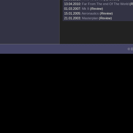
13.04.2010:
Far From The end Of The World
(
R
01.03.2007:
Mk II
(
Review
)
15.01.2005:
Aeronautics
(
Review
)
21.01.2003:
Masterplan
(
Review
)
© D