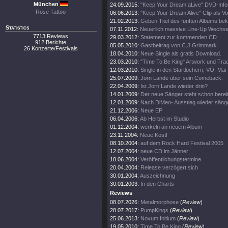
München
24.09.2015:
"Keep Your Dream aLive" DVD-Info
Rose Tattoo
06.06.2013:
"Keep Your Dream Alive" Clip als 
21.02.2013:
Geben Titel des fünften Albums be
Statistics
07.11.2012:
Neuerlich massive Line-Up Wechse
7713 Reviews
29.03.2012:
Statement zur kommenden CD
912 Berichte
05.05.2010:
Gastbeitrag von C.J Grimmark
26 Konzerte/Festivals
18.04.2010:
Neue Single als gratis Download.
23.03.2010:
"Time To Be King" Artwork und Track
12.03.2010:
Single in den Startlöchern, VÖ: Mai
25.07.2009:
Jorn Lande über sein Comeback.
22.04.2009:
Ist Jorn Lande wieder drin?
14.01.2009:
Der neue Sänger steht schon bereit
12.01.2009:
Nach DiMeo- Ausstieg wieder säng
21.12.2006:
Neue EP
06.04.2006:
Ab Herbst im Studio
01.12.2004:
werkeln an neuem Album
23.11.2004:
Neue Kost!
08.10.2004:
auf dem Rock Hard Festival 2005
12.07.2004:
neue CD im Jänner
18.06.2004:
Veröffentlichungstermine
20.04.2004:
Release verzögert sich
30.01.2004:
Auszeichnung
30.01.2003:
In den Charts
Reviews
08.07.2026:
Metalmorphose
(
Review
)
28.07.2017:
PumpKings
(
Review
)
25.06.2013:
Novum Initium
(
Review
)
19.05.2010:
Time To Be King
(
Review
)