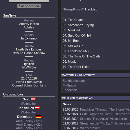
"PumpKings"
Tracklist:
SiteNews
01. The Chance
Review
Audrey Horne
02. Someone's Crying
Achilles
03. Mankind
Special
04. Step Out Of Hell
In Extremo
05. Mr. Ego
Review
06. Still We Go
North Sea Echoes
07. Escalation 666
How To Cast A Shadow
08. The Time Of The Oath
Review
09. Music
Ignition
10. The Dark Ride
All Will Die
Live
Masterplan im Internet
21.07.2026
Bandhomepage
Bleed From Within
Conrad Sohm, Dornbirn
MySpace
Facebook
Upcoming Live
Mehr von Masterplan
Graz
Wolfmother
News
Innsbruck
23.03.2026:
Knackiger "Through The Storm" Vid
Wolfmother
03.02.2024:
Erste Single seit über 10 Jahren s
Dinkelsbühl
26.01.2024:
Sind mit "Rise Again" Video zurück
Arch Enemy (+21)
01.08.2017:
Streamen die "Mr. Ego" Neuversion
Arch Enemy (+21)
Arch Enemy (+21)
05.07.2017:
Wer`s braucht...