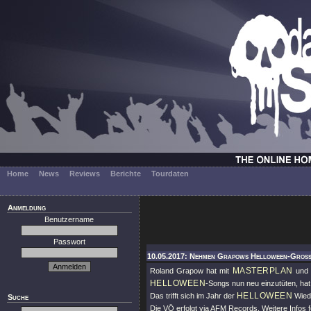
Home
News
Reviews
Berichte
Tourdaten
Anmeldung
Benutzername
Passwort
10.05.2017: Nehmen Grapows Helloween-Großt
MASTERPLAN
Roland Grapow hat mit
und 
HELLOWEEN
-Songs nun neu einzutüten, ha
HELLOWEEN
Das trifft sich im Jahr der
Wiede
Suche
Die VÖ erfolgt via AFM Records, Weitere Infos f