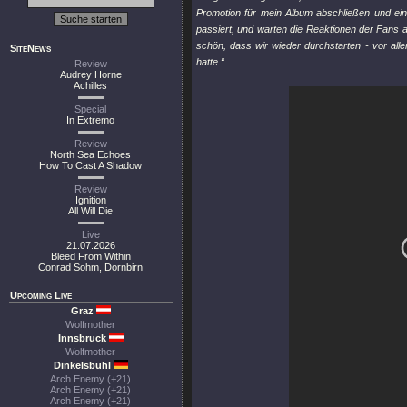
Promotion für mein Album abschließen und ei
passiert, und warten die Reaktionen der Fans a
schön, dass wir wieder durchstarten - vor al
SiteNews
hatte.“
Review
Audrey Horne
Achilles
Special
In Extremo
Review
North Sea Echoes
How To Cast A Shadow
Review
Ignition
All Will Die
Live
21.07.2026
Bleed From Within
Conrad Sohm, Dornbirn
Upcoming Live
Graz
Wolfmother
Innsbruck
Wolfmother
Dinkelsbühl
Arch Enemy (+21)
Arch Enemy (+21)
Arch Enemy (+21)