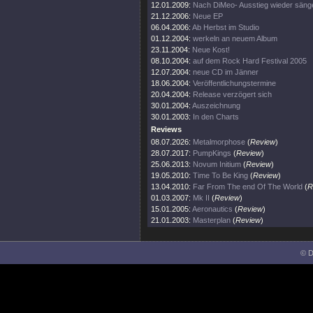
12.01.2009:
Nach DiMeo- Ausstieg wieder säng
21.12.2006:
Neue EP
06.04.2006:
Ab Herbst im Studio
01.12.2004:
werkeln an neuem Album
23.11.2004:
Neue Kost!
08.10.2004:
auf dem Rock Hard Festival 2005
12.07.2004:
neue CD im Jänner
18.06.2004:
Veröffentlichungstermine
20.04.2004:
Release verzögert sich
30.01.2004:
Auszeichnung
30.01.2003:
In den Charts
Reviews
08.07.2026:
Metalmorphose
(
Review
)
28.07.2017:
PumpKings
(
Review
)
25.06.2013:
Novum Initium
(
Review
)
19.05.2010:
Time To Be King
(
Review
)
13.04.2010:
Far From The end Of The World
(
R
01.03.2007:
Mk II
(
Review
)
15.01.2005:
Aeronautics
(
Review
)
21.01.2003:
Masterplan
(
Review
)
© D