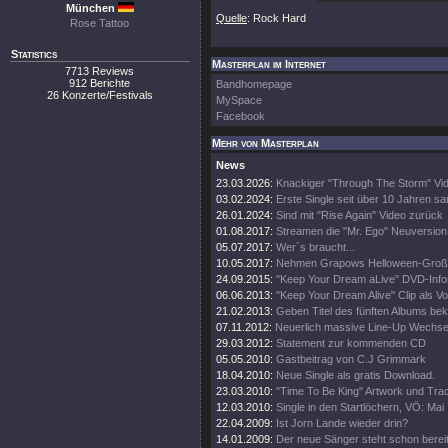
München
Quelle
: Rock Hard
Rose Tattoo
Statistics
Masterplan im Internet
7713 Reviews
912 Berichte
Bandhomepage
26 Konzerte/Festivals
MySpace
Facebook
Mehr von Masterplan
News
23.03.2026:
Knackiger "Through The Storm" Vid
03.02.2024:
Erste Single seit über 10 Jahren s
26.01.2024:
Sind mit "Rise Again" Video zurück
01.08.2017:
Streamen die "Mr. Ego" Neuversion
05.07.2017:
Wer`s braucht...
10.05.2017:
Nehmen Grapows Helloween-Großta
24.09.2015:
"Keep Your Dream aLive" DVD-Info
06.06.2013:
"Keep Your Dream Alive" Clip als 
21.02.2013:
Geben Titel des fünften Albums be
07.11.2012:
Neuerlich massive Line-Up Wechse
29.03.2012:
Statement zur kommenden CD
05.05.2010:
Gastbeitrag von C.J Grimmark
18.04.2010:
Neue Single als gratis Download.
23.03.2010:
"Time To Be King" Artwork und Track
12.03.2010:
Single in den Startlöchern, VÖ: Mai
22.04.2009:
Ist Jorn Lande wieder drin?
14.01.2009:
Der neue Sänger steht schon bereit