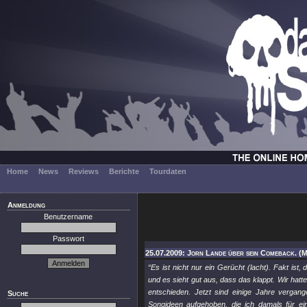
Home
News
Reviews
Berichte
Tourdaten
Anmeldung
Benutzername
Passwort
25.07.2009: Jorn Lande über sein Comeback. (
“Es ist nicht nur ein Gerücht (lacht). Fakt i
und es sieht gut aus, dass das klappt. Wir hatt
entschieden. Jetzt sind einige Jahre vergan
Suche
Songideen aufgehoben, die ich damals für e