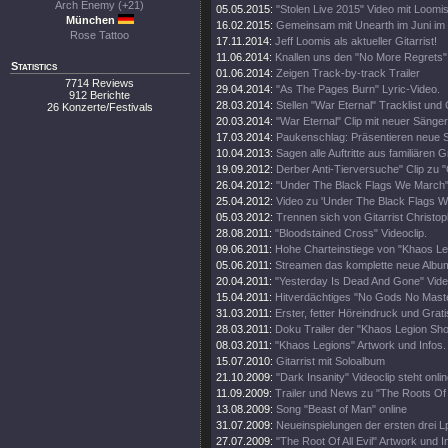
Arch Enemy (+21)
05.05.2015:
"Stolen Live 2015" Video mit Loomis
München
16.02.2015:
Gemeinsam mit Unearth im Juni i
Rose Tattoo
17.11.2014:
Jeff Loomis als aktueller Gitarrist!
11.06.2014:
Knallen uns den "No More Regrets" 
Statistics
01.06.2014:
Zeigen Track-by-track Trailer
7714 Reviews
29.04.2014:
"As The Pages Burn" Lyric-Video.
912 Berichte
28.03.2014:
Stellen "War Eternal" Tracklist und
26 Konzerte/Festivals
20.03.2014:
"War Eternal" Clip mit neuer Sänger
17.03.2014:
Paukenschlag: Präsentieren neue S
10.04.2013:
Sagen alle Auftritte aus familiären 
19.09.2012:
Derber Anti-Tierversuche" Clip zu "
26.04.2012:
"Under The Black Flags We March"
25.04.2012:
Video zu 'Under The Black Flags W
05.03.2012:
Trennen sich von Gitarrist Christop
28.08.2011:
"Bloodstained Cross" Videoclip.
09.06.2011:
Hohe Charteinstiege von "Khaos Le
05.06.2011:
Streamen das komplette neue Albu
20.04.2011:
"Yesterday Is Dead And Gone" Video
15.04.2011:
Hitverdächtiges "No Gods No Maste
31.03.2011:
Erster, fetter Höreindruck und Grat
28.03.2011:
Doku Trailer der "Khaos Legion Sh
08.03.2011:
"Khaos Legions" Artwork und Infos.
15.07.2010:
Gitarrist mit Soloalbum
21.10.2009:
"Dark Insanity" Videoclip steht onlin
11.09.2009:
Trailer und News zu "The Roots Of Al
13.08.2009:
Song "Beast of Man" online
31.07.2009:
Neueinspielungen der ersten drei L
27.07.2009:
"The Root Of All Evil" Artwork und I