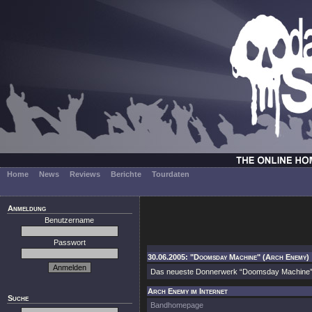
Home
News
Reviews
Berichte
Tourdaten
Anmeldung
Benutzername
Passwort
30.06.2005: "Doomsday Machine" (Arch Enemy)
Das neueste Donnerwerk “Doomsday Machine” ist 
Arch Enemy im Internet
Suche
Bandhomepage