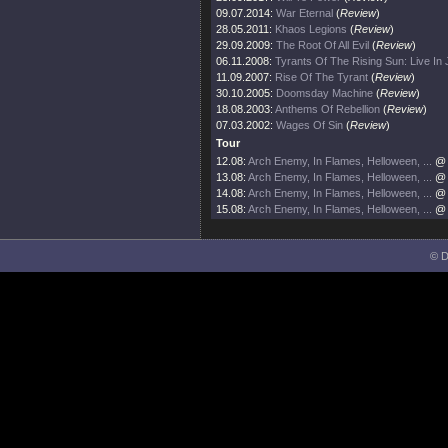
09.07.2014:
War Eternal
(
Review
)
28.05.2011:
Khaos Legions
(
Review
)
29.09.2009:
The Root Of All Evil
(
Review
)
06.11.2008:
Tyrants Of The Rising Sun: Live In
11.09.2007:
Rise Of The Tyrant
(
Review
)
30.10.2005:
Doomsday Machine
(
Review
)
18.08.2003:
Anthems Of Rebellion
(
Review
)
07.03.2002:
Wages Of Sin
(
Review
)
Tour
12.08:
Arch Enemy, In Flames, Helloween, ...
@ 
13.08:
Arch Enemy, In Flames, Helloween, ...
@ 
14.08:
Arch Enemy, In Flames, Helloween, ...
@ 
15.08:
Arch Enemy, In Flames, Helloween, ...
@ 
© D