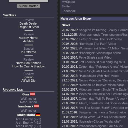
MySpace
Twitter
Facebook
SiteNews
Mehr von Arch Enemy
Review
Death Dealer
News
Reign Of Steel
20.02.2026:
Sängerin im Katalog-Beauty-Forma
Review
23.11.2025:
Überraschende Trennung von Aliss
Audrey Horne
26.09.2025:
Liefern "Break The Spell" Video
Achilles
20.08.2025:
"Illuminate The Path" Video
04.04.2025:
Wummern mit fettem "A Million Suns
Special
In Extremo
09.02.2025:
"Papertiger" Videosingle online
02.08.2024:
Fette Single samt Video
Review
01.01.2024:
Jeff Loomis ist nun endgültig raus
North Sea Echoes
How To Cast A Shadow
10.02.2023:
Zeigen das "Poisoned Arrow" Video
21.05.2022:
Neue Single als Live-Garant mit Vi
Review
05.02.2022:
"Handshake With Hell" Video
Ignition
21.10.2021:
Neues Video zu "Deceiver, Deveive
All Will Die
08.12.2018:
"Reason To Believe" Video parat
Upcoming Live
25.08.2017:
Video zur neuen Single "The Eagle F
14.07.2017:
Video zu +melodischer+ Vorabsingl
Graz
Wolfmother
22.06.2017:
Zeigen das "Will To Power* Artwork
Rose Tattoo
22.05.2017:
Album, Tourdates und Show in Musi
Innsbruck
18.01.2017:
"As The Stages Burn!" Livetrailer on
Wolfmother
11.09.2016:
Sängerin macht erste Soloscheibe
Dinkelsbühl
01.06.2016:
Alissa White-Gluz als Serienkillerin.
Arch Enemy (+21)
21.07.2015:
Illustradet-Clip zu "Avalanche".
Arch Enemy (+21)
Arch Enemy (+21)
27.06.2015:
Präsentieren eigene Grill-Sauce