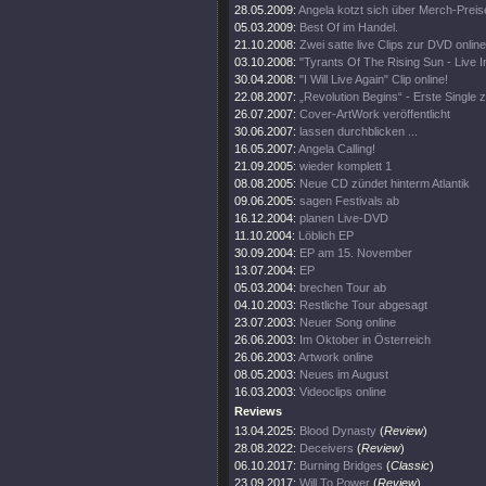
28.05.2009:
Angela kotzt sich über Merch-Preis
05.03.2009:
Best Of im Handel.
21.10.2008:
Zwei satte live Clips zur DVD online
03.10.2008:
"Tyrants Of The Rising Sun - Live 
30.04.2008:
"I Will Live Again" Clip online!
22.08.2007:
„Revolution Begins“ - Erste Single
26.07.2007:
Cover-ArtWork veröffentlicht
30.06.2007:
lassen durchblicken ...
16.05.2007:
Angela Calling!
21.09.2005:
wieder komplett 1
08.08.2005:
Neue CD zündet hinterm Atlantik
09.06.2005:
sagen Festivals ab
16.12.2004:
planen Live-DVD
11.10.2004:
Löblich EP
30.09.2004:
EP am 15. November
13.07.2004:
EP
05.03.2004:
brechen Tour ab
04.10.2003:
Restliche Tour abgesagt
23.07.2003:
Neuer Song online
26.06.2003:
Im Oktober in Österreich
26.06.2003:
Artwork online
08.05.2003:
Neues im August
16.03.2003:
Videoclips online
Reviews
13.04.2025:
Blood Dynasty
(
Review
)
28.08.2022:
Deceivers
(
Review
)
06.10.2017:
Burning Bridges
(
Classic
)
23.09.2017:
Will To Power
(
Review
)