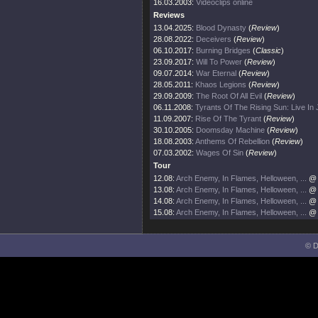
16.03.2003:
Videoclips online
Reviews
13.04.2025:
Blood Dynasty
(
Review
)
28.08.2022:
Deceivers
(
Review
)
06.10.2017:
Burning Bridges
(
Classic
)
23.09.2017:
Will To Power
(
Review
)
09.07.2014:
War Eternal
(
Review
)
28.05.2011:
Khaos Legions
(
Review
)
29.09.2009:
The Root Of All Evil
(
Review
)
06.11.2008:
Tyrants Of The Rising Sun: Live In
11.09.2007:
Rise Of The Tyrant
(
Review
)
30.10.2005:
Doomsday Machine
(
Review
)
18.08.2003:
Anthems Of Rebellion
(
Review
)
07.03.2002:
Wages Of Sin
(
Review
)
Tour
12.08:
Arch Enemy, In Flames, Helloween, ...
@ 
13.08:
Arch Enemy, In Flames, Helloween, ...
@ 
14.08:
Arch Enemy, In Flames, Helloween, ...
@ 
15.08:
Arch Enemy, In Flames, Helloween, ...
@ 
© D