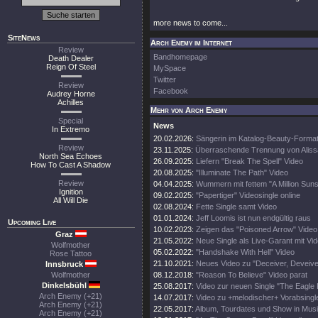
more news to come...
SiteNews
Arch Enemy im Internet
Review
Bandhomepage
Death Dealer
Reign Of Steel
MySpace
Twitter
Review
Facebook
Audrey Horne
Achilles
Mehr von Arch Enemy
Special
News
In Extremo
20.02.2026:
Sängerin im Katalog-Beauty-Forma
Review
23.11.2025:
Überraschende Trennung von Aliss
North Sea Echoes
26.09.2025:
Liefern "Break The Spell" Video
How To Cast A Shadow
20.08.2025:
"Illuminate The Path" Video
Review
04.04.2025:
Wummern mit fettem "A Million Suns
Ignition
09.02.2025:
"Papertiger" Videosingle online
All Will Die
02.08.2024:
Fette Single samt Video
01.01.2024:
Jeff Loomis ist nun endgültig raus
Upcoming Live
10.02.2023:
Zeigen das "Poisoned Arrow" Video
Graz
21.05.2022:
Neue Single als Live-Garant mit Vi
Wolfmother
05.02.2022:
"Handshake With Hell" Video
Rose Tattoo
21.10.2021:
Neues Video zu "Deceiver, Deveive
Innsbruck
Wolfmother
08.12.2018:
"Reason To Believe" Video parat
Dinkelsbühl
25.08.2017:
Video zur neuen Single "The Eagle F
Arch Enemy (+21)
14.07.2017:
Video zu +melodischer+ Vorabsingl
Arch Enemy (+21)
22.05.2017:
Album, Tourdates und Show in Musi
Arch Enemy (+21)