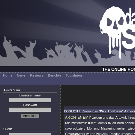
Home
News
Reviews
Berichte
Tourdaten
Anmeldung
Benutzername
Passwort
22.06.2017: Zeigen das "Will To Power* Artwo
ARCH ENEMY
zeigen uns das Artowrk ihre
(die mittlerweile #Jeff Loomis fix an Bord hab
co-produziert. Mix und Mastering gehen wied
Suche
Coverartwork wurde von Alex Reisfar umgesetz