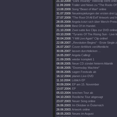
21.10.2009:
"Dark Insanity" Videoclip steht onlin
11.09.2009:
Trailer und News zu "The Roots Of Al
13.08.2009:
Song "Beast of Man" online
31.07.2009:
Neueinspielungen der ersten drei L
27.07.2009:
"The Root Of All Evil" Artwork und I
28.05.2009:
Angela kotzt sich über Merch-Preis
05.03.2009:
Best Of im Handel.
21.10.2008:
Zwei satte live Clips zur DVD online
03.10.2008:
"Tyrants Of The Rising Sun - Live 
30.04.2008:
"I Will Live Again" Clip online!
22.08.2007:
„Revolution Begins“ - Erste Single
26.07.2007:
Cover-ArtWork veröffentlicht
30.06.2007:
lassen durchblicken ...
16.05.2007:
Angela Calling!
21.09.2005:
wieder komplett 1
08.08.2005:
Neue CD zündet hinterm Atlantik
30.06.2005:
"Doomsday Machine"
09.06.2005:
sagen Festivals ab
16.12.2004:
planen Live-DVD
11.10.2004:
Löblich EP
30.09.2004:
EP am 15. November
13.07.2004:
EP
05.03.2004:
brechen Tour ab
04.10.2003:
Restliche Tour abgesagt
23.07.2003:
Neuer Song online
26.06.2003:
Im Oktober in Österreich
26.06.2003:
Artwork online
08.05.2003:
Neues im August