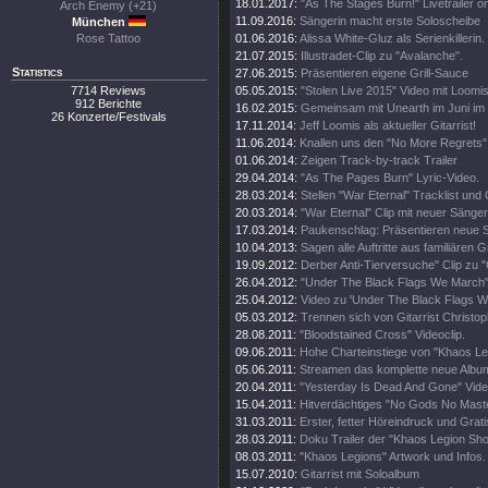
18.01.2017:
"As The Stages Burn!" Livetrailer on
Arch Enemy (+21)
11.09.2016:
Sängerin macht erste Soloscheibe
München
Rose Tattoo
01.06.2016:
Alissa White-Gluz als Serienkillerin.
21.07.2015:
Illustradet-Clip zu "Avalanche".
Statistics
27.06.2015:
Präsentieren eigene Grill-Sauce
7714 Reviews
05.05.2015:
"Stolen Live 2015" Video mit Loomis
912 Berichte
16.02.2015:
Gemeinsam mit Unearth im Juni i
26 Konzerte/Festivals
17.11.2014:
Jeff Loomis als aktueller Gitarrist!
11.06.2014:
Knallen uns den "No More Regrets" 
01.06.2014:
Zeigen Track-by-track Trailer
29.04.2014:
"As The Pages Burn" Lyric-Video.
28.03.2014:
Stellen "War Eternal" Tracklist und
20.03.2014:
"War Eternal" Clip mit neuer Sänger
17.03.2014:
Paukenschlag: Präsentieren neue S
10.04.2013:
Sagen alle Auftritte aus familiären 
19.09.2012:
Derber Anti-Tierversuche" Clip zu "
26.04.2012:
"Under The Black Flags We March"
25.04.2012:
Video zu 'Under The Black Flags W
05.03.2012:
Trennen sich von Gitarrist Christop
28.08.2011:
"Bloodstained Cross" Videoclip.
09.06.2011:
Hohe Charteinstiege von "Khaos Le
05.06.2011:
Streamen das komplette neue Albu
20.04.2011:
"Yesterday Is Dead And Gone" Video
15.04.2011:
Hitverdächtiges "No Gods No Maste
31.03.2011:
Erster, fetter Höreindruck und Grat
28.03.2011:
Doku Trailer der "Khaos Legion Sh
08.03.2011:
"Khaos Legions" Artwork und Infos.
15.07.2010:
Gitarrist mit Soloalbum