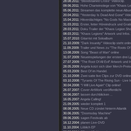
28.08.2011:
"Bloodstained Cross" Videoclip.
09.06.2011:
Hohe Charteinstiege von "Khaos Le
05.06.2011:
Streamen das komplette neue Albu
20.04.2011:
"Yesterday Is Dead And Gone" Video
15.04.2011:
Hitverdächtiges "No Gods No Maste
31.03.2011:
Erster, fetter Höreindruck und Grat
28.03.2011:
Doku Trailer der "Khaos Legion Sh
08.03.2011:
"Khaos Legions" Artwork und Infos.
15.07.2010:
Gitarrist mit Soloalbum
21.10.2009:
"Dark Insanity" Videoclip steht onlin
11.09.2009:
Trailer und News zu "The Roots Of Al
13.08.2009:
Song "Beast of Man" online
31.07.2009:
Neueinspielungen der ersten drei L
27.07.2009:
"The Root Of All Evil" Artwork und I
28.05.2009:
Angela kotzt sich über Merch-Preis
05.03.2009:
Best Of im Handel.
21.10.2008:
Zwei satte live Clips zur DVD online
03.10.2008:
"Tyrants Of The Rising Sun - Live 
30.04.2008:
"I Will Live Again" Clip online!
26.07.2007:
Cover-ArtWork veröffentlicht
30.06.2007:
lassen durchblicken ...
16.05.2007:
Angela Calling!
21.09.2005:
wieder komplett 1
08.08.2005:
Neue CD zündet hinterm Atlantik
30.06.2005:
"Doomsday Machine"
09.06.2005:
sagen Festivals ab
16.12.2004:
planen Live-DVD
11.10.2004:
Löblich EP