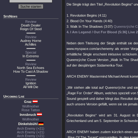
Die Single trägt den Titel „Revolution Begins“ un
1. Revolution Begins (4:11)
SiteNews
2. Blood On Your Hands (4:40)
Review
Death Dealer
3. Walk In The Shadows (3:07)
Queensrÿche Co
Reign Of Steel
4. I Am Legend / Out For Blood (5:36]
Live 
Review
Audrey Horne
Neben dem Titelsong der Single enthält sie 
Achilles
www.myspace.com/archenemy als erster Vorge
Special
erhältliche Single erscheint inklusive schicke
In Extremo
Queensÿche Cover Version „Walk In The Shado
Review
auf der diesjährigen Südamerika-Tour.
North Sea Echoes
How To Cast A Shadow
ARCH ENEMY Mastermind Michael Amott komment
Review
Ignition
All Will Die
„Wir stehen alle total auf Queensrÿche und s
„Rage For Order“ Album, welches speziell von S
Upcoming Live
Sound gespielt und daher klingt das Resultat d
Graz
auch unsere Version gefällt, wenn sie sie jemals
Wolfmother
Rose Tattoo
Innsbruck
„Revolution Begins“ wird am 31. August in 
Wolfmother
Griechenland und am 5. September in Schweden u
Dinkelsbühl
Arch Enemy (+21)
ARCH ENEMY haben zudem kürzlich einen ausg
Arch Enemy (+21)
Arch Enemy (+21)
„Rise Of The Tyrant“ vorzustellen. In den kom