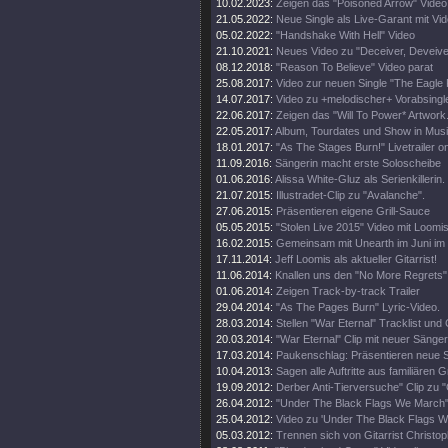
10.02.2023:
Zeigen das "Poisoned Arrow" Video
21.05.2022:
Neue Single als Live-Garant mit Vi
05.02.2022:
"Handshake With Hell" Video
21.10.2021:
Neues Video zu "Deceiver, Deveive
08.12.2018:
"Reason To Believe" Video parat
25.08.2017:
Video zur neuen Single "The Eagle F
14.07.2017:
Video zu +melodischer+ Vorabsingl
22.06.2017:
Zeigen das "Will To Power* Artwork
22.05.2017:
Album, Tourdates und Show in Musi
18.01.2017:
"As The Stages Burn!" Livetrailer on
11.09.2016:
Sängerin macht erste Soloscheibe
01.06.2016:
Alissa White-Gluz als Serienkillerin.
21.07.2015:
Illustradet-Clip zu "Avalanche".
27.06.2015:
Präsentieren eigene Grill-Sauce
05.05.2015:
"Stolen Live 2015" Video mit Loomis
16.02.2015:
Gemeinsam mit Unearth im Juni i
17.11.2014:
Jeff Loomis als aktueller Gitarrist!
11.06.2014:
Knallen uns den "No More Regrets" 
01.06.2014:
Zeigen Track-by-track Trailer
29.04.2014:
"As The Pages Burn" Lyric-Video.
28.03.2014:
Stellen "War Eternal" Tracklist und
20.03.2014:
"War Eternal" Clip mit neuer Sänger
17.03.2014:
Paukenschlag: Präsentieren neue S
10.04.2013:
Sagen alle Auftritte aus familiären 
19.09.2012:
Derber Anti-Tierversuche" Clip zu "
26.04.2012:
"Under The Black Flags We March"
25.04.2012:
Video zu 'Under The Black Flags W
05.03.2012:
Trennen sich von Gitarrist Christop