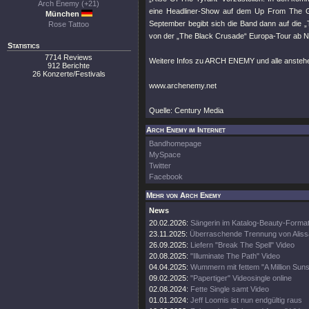
Arch Enemy (+21)
eine Headliner-Show auf dem Up From The Gr
München
September begibt sich die Band dann auf die 
Rose Tattoo
von der „The Black Crusade“ Europa-Tour ab N
Statistics
7714 Reviews
Weitere Infos zu ARCH ENEMY und alle anstehe
912 Berichte
26 Konzerte/Festivals
www.archenemy.net
Quelle: Century Media
Arch Enemy im Internet
Bandhomepage
MySpace
Twitter
Facebook
Mehr von Arch Enemy
News
20.02.2026:
Sängerin im Katalog-Beauty-Forma
23.11.2025:
Überraschende Trennung von Aliss
26.09.2025:
Liefern "Break The Spell" Video
20.08.2025:
"Illuminate The Path" Video
04.04.2025:
Wummern mit fettem "A Million Suns
09.02.2025:
"Papertiger" Videosingle online
02.08.2024:
Fette Single samt Video
01.01.2024:
Jeff Loomis ist nun endgültig raus