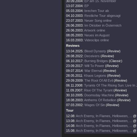
30.09.2004:
EP am 15. November
13.07.2004:
EP
05.03.2004:
brechen Tour ab
04.10.2003:
Restliche Tour abgesagt
23.07.2003:
Neuer Song online
26.06.2003:
Im Oktober in Österreich
26.06.2003:
Artwork online
08.05.2003:
Neues im August
16.03.2003:
Videoclips online
Reviews
13.04.2025:
Blood Dynasty
(
Review
)
28.08.2022:
Deceivers
(
Review
)
06.10.2017:
Burning Bridges
(
Classic
)
23.09.2017:
Will To Power
(
Review
)
09.07.2014:
War Eternal
(
Review
)
28.05.2011:
Khaos Legions
(
Review
)
29.09.2009:
The Root Of All Evil
(
Review
)
06.11.2008:
Tyrants Of The Rising Sun: Live In
11.09.2007:
Rise Of The Tyrant
(
Review
)
30.10.2005:
Doomsday Machine
(
Review
)
18.08.2003:
Anthems Of Rebellion
(
Review
)
07.03.2002:
Wages Of Sin
(
Review
)
Tour
12.08:
Arch Enemy, In Flames, Helloween, ...
@ 
13.08:
Arch Enemy, In Flames, Helloween, ...
@ 
14.08:
Arch Enemy, In Flames, Helloween, ...
@ 
15.08:
Arch Enemy, In Flames, Helloween, ...
@ 