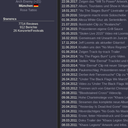
Arch Enemy (+21)
22.06.2017:
Zeigen das "Will To Power* Artwork
München
22.05.2017:
Album, Tourdates und Show in Musi
Rose Tattoo
18.01.2017:
"As The Stages Burn!" Livetrailer on
11.09.2016:
Sängerin macht erste Soloscheibe
Statistics
01.06.2016:
Alissa White-Gluz als Serienkillerin.
7714 Reviews
21.07.2015:
Illustradet-Clip zu "Avalanche".
912 Berichte
27.06.2015:
Präsentieren eigene Grill-Sauce
26 Konzerte/Festivals
05.05.2015:
"Stolen Live 2015" Video mit Loomis
16.02.2015:
Gemeinsam mit Unearth im Juni i
17.11.2014:
Jeff Loomis als aktueller Gitarrist!
11.06.2014:
Knallen uns den "No More Regrets" 
01.06.2014:
Zeigen Track-by-track Trailer
29.04.2014:
"As The Pages Burn" Lyric-Video.
28.03.2014:
Stellen "War Eternal" Tracklist und
20.03.2014:
"War Eternal" Clip mit neuer Sänger
17.03.2014:
Paukenschlag: Präsentieren neue S
19.09.2012:
Derber Anti-Tierversuche" Clip zu "
26.04.2012:
"Under The Black Flags We March"
25.04.2012:
Video zu 'Under The Black Flags W
05.03.2012:
Trennen sich von Gitarrist Christop
28.08.2011:
"Bloodstained Cross" Videoclip.
09.06.2011:
Hohe Charteinstiege von "Khaos Le
05.06.2011:
Streamen das komplette neue Albu
20.04.2011:
"Yesterday Is Dead And Gone" Video
15.04.2011:
Hitverdächtiges "No Gods No Maste
31.03.2011:
Erster, fetter Höreindruck und Grat
28.03.2011:
Doku Trailer der "Khaos Legion Sh
08.03.2011:
"Khaos Legions" Artwork und Infos.