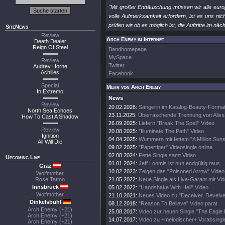
"Mit großer Enttäuschung müssen wir alle euro
volle Aufmerksamkeit erfordern, ist es uns n
prüfen wir ob es möglich ist, die Auftritte im n
SiteNews
Review
Arch Enemy im Internet
Death Dealer
Reign Of Steel
Bandhomepage
MySpace
Review
Twitter
Audrey Horne
Achilles
Facebook
Special
Mehr von Arch Enemy
In Extremo
News
Review
20.02.2026:
Sängerin im Katalog-Beauty-Forma
North Sea Echoes
23.11.2025:
Überraschende Trennung von Aliss
How To Cast A Shadow
26.09.2025:
Liefern "Break The Spell" Video
Review
20.08.2025:
"Illuminate The Path" Video
Ignition
04.04.2025:
Wummern mit fettem "A Million Suns
All Will Die
09.02.2025:
"Papertiger" Videosingle online
02.08.2024:
Fette Single samt Video
Upcoming Live
01.01.2024:
Jeff Loomis ist nun endgültig raus
Graz
10.02.2023:
Zeigen das "Poisoned Arrow" Video
Wolfmother
Rose Tattoo
21.05.2022:
Neue Single als Live-Garant mit Vi
Innsbruck
05.02.2022:
"Handshake With Hell" Video
Wolfmother
21.10.2021:
Neues Video zu "Deceiver, Deveive
Dinkelsbühl
08.12.2018:
"Reason To Believe" Video parat
Arch Enemy (+21)
25.08.2017:
Video zur neuen Single "The Eagle F
Arch Enemy (+21)
14.07.2017:
Video zu +melodischer+ Vorabsingl
Arch Enemy (+21)