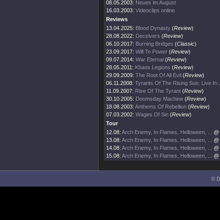
08.05.2003:
Neues im August
16.03.2003:
Videoclips online
Reviews
13.04.2025:
Blood Dynasty
(
Review
)
28.08.2022:
Deceivers
(
Review
)
06.10.2017:
Burning Bridges
(
Classic
)
23.09.2017:
Will To Power
(
Review
)
09.07.2014:
War Eternal
(
Review
)
28.05.2011:
Khaos Legions
(
Review
)
29.09.2009:
The Root Of All Evil
(
Review
)
06.11.2008:
Tyrants Of The Rising Sun: Live In
11.09.2007:
Rise Of The Tyrant
(
Review
)
30.10.2005:
Doomsday Machine
(
Review
)
18.08.2003:
Anthems Of Rebellion
(
Review
)
07.03.2002:
Wages Of Sin
(
Review
)
Tour
12.08:
Arch Enemy, In Flames, Helloween, ...
@ 
13.08:
Arch Enemy, In Flames, Helloween, ...
@ 
14.08:
Arch Enemy, In Flames, Helloween, ...
@ 
15.08:
Arch Enemy, In Flames, Helloween, ...
@ 
© D