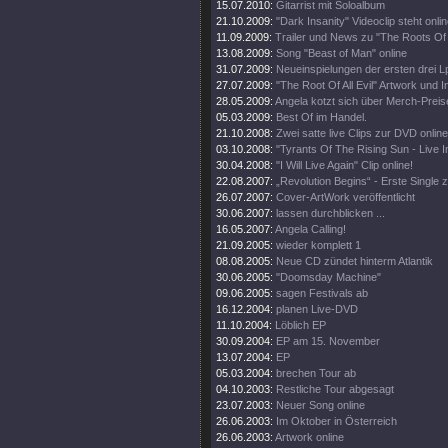
15.07.2010:
Gitarrist mit Soloalbum
21.10.2009:
"Dark Insanity" Videoclip steht onlin
11.09.2009:
Trailer und News zu "The Roots Of Al
13.08.2009:
Song "Beast of Man" online
31.07.2009:
Neueinspielungen der ersten drei L
27.07.2009:
"The Root Of All Evil" Artwork und I
28.05.2009:
Angela kotzt sich über Merch-Preis
05.03.2009:
Best Of im Handel.
21.10.2008:
Zwei satte live Clips zur DVD online
03.10.2008:
"Tyrants Of The Rising Sun - Live 
30.04.2008:
"I Will Live Again" Clip online!
22.08.2007:
„Revolution Begins“ - Erste Single
26.07.2007:
Cover-ArtWork veröffentlicht
30.06.2007:
lassen durchblicken ...
16.05.2007:
Angela Calling!
21.09.2005:
wieder komplett 1
08.08.2005:
Neue CD zündet hinterm Atlantik
30.06.2005:
"Doomsday Machine"
09.06.2005:
sagen Festivals ab
16.12.2004:
planen Live-DVD
11.10.2004:
Löblich EP
30.09.2004:
EP am 15. November
13.07.2004:
EP
05.03.2004:
brechen Tour ab
04.10.2003:
Restliche Tour abgesagt
23.07.2003:
Neuer Song online
26.06.2003:
Im Oktober in Österreich
26.06.2003:
Artwork online