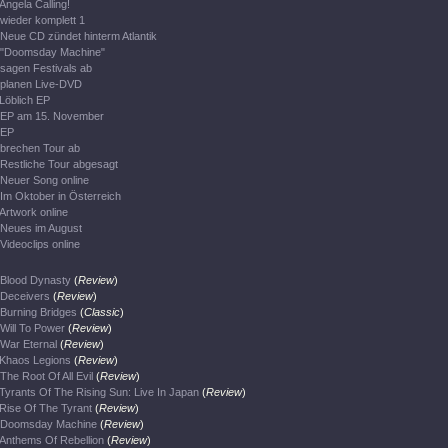
Angela Calling!
wieder komplett 1
Neue CD zündet hinterm Atlantik
"Doomsday Machine"
sagen Festivals ab
planen Live-DVD
Löblich EP
EP am 15. November
EP
brechen Tour ab
Restliche Tour abgesagt
Neuer Song online
Im Oktober in Österreich
Artwork online
Neues im August
Videoclips online
Blood Dynasty
(
Review
)
Deceivers
(
Review
)
Burning Bridges
(
Classic
)
Will To Power
(
Review
)
War Eternal
(
Review
)
Khaos Legions
(
Review
)
The Root Of All Evil
(
Review
)
Tyrants Of The Rising Sun: Live In Japan
(
Review
)
Rise Of The Tyrant
(
Review
)
Doomsday Machine
(
Review
)
Anthems Of Rebellion
(
Review
)