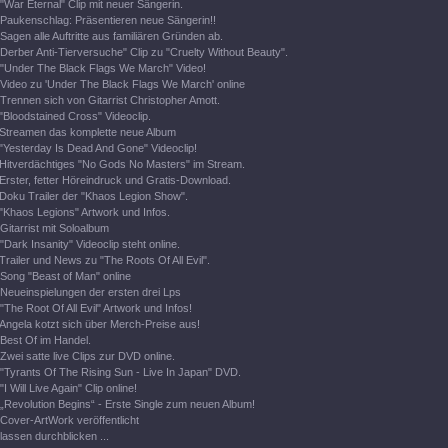
"War Eternal" Clip mit neuer Sängerin.
Paukenschlag: Präsentieren neue Sängerin!!
Sagen alle Auftritte aus familiären Gründen ab.
Derber Anti-Tierversuche" Clip zu "Cruelty Without Beauty".
"Under The Black Flags We March" Video!
Video zu 'Under The Black Flags We March' online
Trennen sich von Gitarrist Christopher Amott.
"Bloodstained Cross" Videoclip.
Streamen das komplette neue Album
"Yesterday Is Dead And Gone" Videoclip!
Hitverdächtiges "No Gods No Masters" im Stream.
Erster, fetter Höreindruck und Gratis-Download.
Doku Trailer der "Khaos Legion Show".
"Khaos Legions" Artwork und Infos.
Gitarrist mit Soloalbum
"Dark Insanity" Videoclip steht online.
Trailer und News zu "The Roots Of All Evil".
Song "Beast of Man" online
Neueinspielungen der ersten drei Lps
"The Root Of All Evil" Artwork und Infos!
Angela kotzt sich über Merch-Preise aus!
Best Of im Handel.
Zwei satte live Clips zur DVD online.
"Tyrants Of The Rising Sun - Live In Japan" DVD.
"I Will Live Again" Clip online!
„Revolution Begins“ - Erste Single zum neuen Album!
Cover-ArtWork veröffentlicht
lassen durchblicken ...