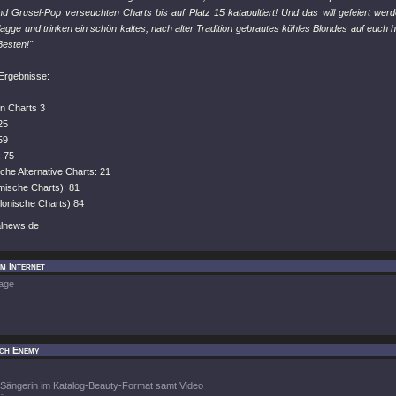
nd Grusel-Pop verseuchten Charts bis auf Platz 15 katapultiert! Und das will gefeiert werd
agge und trinken ein schön kaltes, nach alter Tradition gebrautes kühles Blondes auf euch 
 Besten!"
 Ergebnisse:
n Charts 3
25
59
: 75
che Alternative Charts: 21
mische Charts): 81
lonische Charts):84
alnews.de
m Internet
age
ch Enemy
Sängerin im Katalog-Beauty-Format samt Video