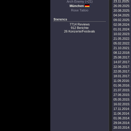
23.11.2025:
Arch Enemy (+21)
München
26.09.2025:
Rose Tattoo
20.08.2025:
04.04.2025:
Statistics
09.02.2025:
7714 Reviews
02.08.2024:
912 Berichte
01.01.2024:
26 Konzerte/Festivals
10.02.2023:
21.05.2022:
05.02.2022:
21.10.2021:
08.12.2018:
25.08.2017:
14.07.2017:
22.06.2017:
22.05.2017:
18.01.2017:
11.09.2016:
01.06.2016:
21.07.2015:
27.06.2015:
05.05.2015:
16.02.2015:
17.11.2014:
11.06.2014:
01.06.2014:
29.04.2014:
28.03.2014: