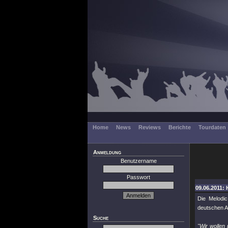
Home
News
Reviews
Berichte
Tourdaten
Anmeldung
Benutzername
Passwort
09.06.2011: 
Die Melodi
deutschen A
Suche
"Wir wollen