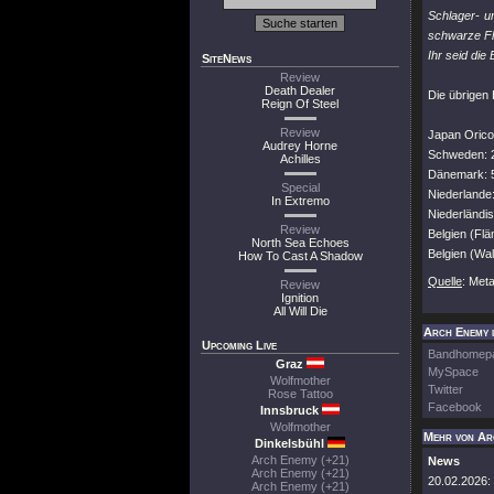
Schlager- u
schwarze Fl
Ihr seid die
SiteNews
Review
Death Dealer
Die übrigen
Reign Of Steel
Review
Japan Orico
Audrey Horne
Schweden: 
Achilles
Dänemark: 
Special
Niederlande
In Extremo
Niederländis
Review
Belgien (Flä
North Sea Echoes
Belgien (Wal
How To Cast A Shadow
Quelle
: Met
Review
Ignition
All Will Die
Arch Enemy i
Upcoming Live
Bandhomep
Graz
MySpace
Wolfmother
Twitter
Rose Tattoo
Facebook
Innsbruck
Wolfmother
Mehr von Ar
Dinkelsbühl
Arch Enemy (+21)
News
Arch Enemy (+21)
20.02.2026:
Arch Enemy (+21)