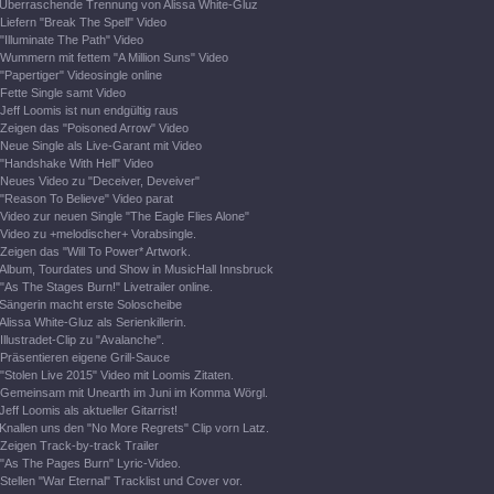
Überraschende Trennung von Alissa White-Gluz
Liefern "Break The Spell" Video
"Illuminate The Path" Video
Wummern mit fettem "A Million Suns" Video
"Papertiger" Videosingle online
Fette Single samt Video
Jeff Loomis ist nun endgültig raus
Zeigen das "Poisoned Arrow" Video
Neue Single als Live-Garant mit Video
"Handshake With Hell" Video
Neues Video zu "Deceiver, Deveiver"
"Reason To Believe" Video parat
Video zur neuen Single "The Eagle Flies Alone"
Video zu +melodischer+ Vorabsingle.
Zeigen das "Will To Power* Artwork.
Album, Tourdates und Show in MusicHall Innsbruck
"As The Stages Burn!" Livetrailer online.
Sängerin macht erste Soloscheibe
Alissa White-Gluz als Serienkillerin.
Illustradet-Clip zu "Avalanche".
Präsentieren eigene Grill-Sauce
"Stolen Live 2015" Video mit Loomis Zitaten.
Gemeinsam mit Unearth im Juni im Komma Wörgl.
Jeff Loomis als aktueller Gitarrist!
Knallen uns den "No More Regrets" Clip vorn Latz.
Zeigen Track-by-track Trailer
"As The Pages Burn" Lyric-Video.
Stellen "War Eternal" Tracklist und Cover vor.