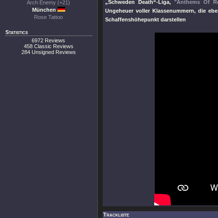
„Schweden Death“-Liga,
"Anthems Of Re
Arch Enemy (+21)
München
Ungeheuer voller Klassenummern, die ebe
Rose Tattoo
Schaffenshöhepunkt darstellen
Statistics
6972 Reviews
458 Classic Reviews
284 Unsigned Reviews
Trackliste