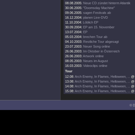
08.08.2005:
Neue CD zündet hinterm Atlantik
30.06.2005:
"Doomsday Machine"
09.06.2005:
sagen Festivals ab
16.12.2004:
planen Live-DVD
11.10.2004:
Löblich EP
30.09.2004:
EP am 15. November
13.07.2004:
EP
05.03.2004:
brechen Tour ab
04.10.2003:
Restliche Tour abgesagt
23.07.2003:
Neuer Song online
26.06.2003:
Im Oktober in Österreich
26.06.2003:
Artwork online
08.05.2003:
Neues im August
16.03.2003:
Videoclips online
Tour
12.08:
Arch Enemy, In Flames, Helloween, ...
@ 
13.08:
Arch Enemy, In Flames, Helloween, ...
@ 
14.08:
Arch Enemy, In Flames, Helloween, ...
@ 
15.08:
Arch Enemy, In Flames, Helloween, ...
@ 
© D