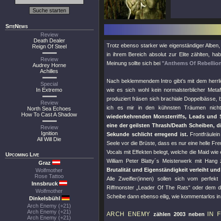
SiteNews
Review
Death Dealer
Trotz ebenso starker wie eigenständiger Alben
Reign Of Steel
in ihrem Bereich absolut zur Elite zählten, h
Review
Meinung sollte sich bei
"Anthems Of Rebellio
Audrey Horne
Achilles
Nach beklemmendem Intro gibt’s mit dem herrli
Special
In Extremo
wie es sich wohl kein normalsterblicher Met
produziert fräsen sich brachiale Doppelbässe, 
Review
ich es mir in den kühnsten Träumen nich
North Sea Echoes
How To Cast A Shadow
wiederkehrenden Monsterriffs, Leads und 
eine der geilsten Thrash/Death Scheiben, di
Review
Ignition
Sekunde schlicht erregend ist.
Frontfräulei
All Will Die
Seele vor die Brüste, dass es nur eine helle F
Vocals mit Effekten belegt, welche die Maid wi
Upcoming Live
William Peter Blatty´s Meisterwerk mit Hang
Graz
Brutalität und Eigenständigkeit verleiht un
Wolfmother
Rose Tattoo
Alle Zweifler(innen) sollen sich vom perfe
Innsbruck
Riffmonster „Leader Of The Rats“ oder dem düs
Wolfmother
Scheibe dann ebenso eilig, wie kommentarlos in 
Dinkelsbühl
Arch Enemy (+21)
Arch Enemy (+21)
ARCH ENEMY
IN 
zählen 2003 neben
Arch Enemy (+21)