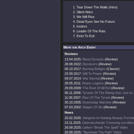
Tear Down The Walls (Intro)
Silent Wars
We Will Rise
Dead Eyes See No Future
Instinct
Leader Of The Rats
Exist To Exit
Mehr von Arch Enemy
Reviews
13.04.2025:
Blood Dynasty
(
Review
)
28.08.2022:
Deceivers
(
Review
)
06.10.2017:
Burning Bridges
(
Classic
)
23.09.2017:
Will To Power
(
Review
)
09.07.2014:
War Eternal
(
Review
)
28.05.2011:
Khaos Legions
(
Review
)
29.09.2009:
The Root Of All Evil
(
Review
)
06.11.2008:
Tyrants Of The Rising Sun: Live In
11.09.2007:
Rise Of The Tyrant
(
Review
)
30.10.2005:
Doomsday Machine
(
Review
)
07.03.2002:
Wages Of Sin
(
Review
)
News
20.02.2026:
Sängerin im Katalog-Beauty-Forma
23.11.2025:
Überraschende Trennung von Aliss
26.09.2025:
Liefern "Break The Spell" Video
20.08.2025:
"Illuminate The Path" Video