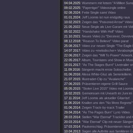
04.04.2025:
Wummern mit fettem "A Million Suns
09.02.2025:
"Papertiger" Videosingle online
02.08.2024:
Fette Single samt Video
01.01.2024:
Jeff Loomis ist nun endgültig raus
10.02.2023:
Zeigen das "Poisoned Arrow" Video
21.05.2022:
Neue Single als Live-Garant mit Vi
05.02.2022:
"Handshake With Hell" Video
21.10.2021:
Neues Video zu "Deceiver, Deveive
08.12.2018:
"Reason To Believe" Video parat
25.08.2017:
Video zur neuen Single "The Eagle F
14.07.2017:
Video zu +melodischer+ Vorabsingl
22.06.2017:
Zeigen das "Will To Power* Artwork
22.05.2017:
Album, Tourdates und Show in Musi
18.01.2017:
"As The Stages Burn!" Livetrailer on
11.09.2016:
Sängerin macht erste Soloscheibe
01.06.2016:
Alissa White-Gluz als Serienkillerin.
21.07.2015:
Illustradet-Clip zu "Avalanche".
27.06.2015:
Präsentieren eigene Grill-Sauce
05.05.2015:
"Stolen Live 2015" Video mit Loomis
16.02.2015:
Gemeinsam mit Unearth im Juni i
17.11.2014:
Jeff Loomis als aktueller Gitarrist!
11.06.2014:
Knallen uns den "No More Regrets" 
01.06.2014:
Zeigen Track-by-track Trailer
29.04.2014:
"As The Pages Burn" Lyric-Video.
28.03.2014:
Stellen "War Eternal" Tracklist und
20.03.2014:
"War Eternal" Clip mit neuer Sänger
17.03.2014:
Paukenschlag: Präsentieren neue S
10.04.2013:
Sagen alle Auftritte aus familiären 