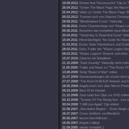
19.09.2012:
Derber Anti-Tierversuche" Clip zu "
26.04.2012:
"Under The Black Flags We March"
25.04.2012:
Video zu 'Under The Black Flags W
05.03.2012:
Trennen sich von Gitarrist Christop
28.08.2011:
"Bloodstained Cross" Videoclip.
09.06.2011:
Hohe Charteinstiege von "Khaos Le
05.06.2011:
Streamen das komplette neue Albu
20.04.2011:
"Yesterday Is Dead And Gone" Video
15.04.2011:
Hitverdächtiges "No Gods No Maste
31.03.2011:
Erster, fetter Höreindruck und Grat
28.03.2011:
Doku Trailer der "Khaos Legion Sh
08.03.2011:
"Khaos Legions" Artwork und Infos.
15.07.2010:
Gitarrist mit Soloalbum
21.10.2009:
"Dark Insanity" Videoclip steht onlin
11.09.2009:
Trailer und News zu "The Roots Of Al
13.08.2009:
Song "Beast of Man" online
31.07.2009:
Neueinspielungen der ersten drei L
27.07.2009:
"The Root Of All Evil" Artwork und I
28.05.2009:
Angela kotzt sich über Merch-Preis
05.03.2009:
Best Of im Handel.
21.10.2008:
Zwei satte live Clips zur DVD online
03.10.2008:
"Tyrants Of The Rising Sun - Live 
30.04.2008:
"I Will Live Again" Clip online!
22.08.2007:
„Revolution Begins“ - Erste Single
26.07.2007:
Cover-ArtWork veröffentlicht
30.06.2007:
lassen durchblicken ...
16.05.2007:
Angela Calling!
21.09.2005:
wieder komplett 1