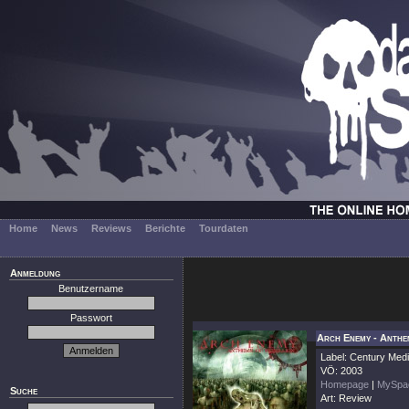
Home
News
Reviews
Berichte
Tourdaten
Anmeldung
Benutzername
Passwort
Arch Enemy - Anthe
Label: Century Med
VÖ: 2003
Homepage
|
MySpa
Suche
Art: Review