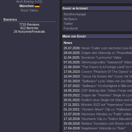
Arch Enemy (+21)
München
Ghost im Internet
Rose Tattoo
Bandhomepage
MySpace
Statistics
Twitter
7715 Reviews
912 Berichte
Facebook
26 Konzerte/Festivals
Mehr von Ghost
News
25.07.2026:
Neuer Trailer zum nächsten Live-Ki
28.04.2025:
Zeigen den Videoclip zu "Peacefield
11.04.2025:
Servieren "Lachryma" Video
07.03.2025:
Stimmungsvolles "Satanized" Video
21.06.2024:
"The Future Is A Foreign Land" im 
17.05.2023:
Covern "Phantom Of The Opera" v
10.04.2023:
"Jesus He Knows Me" Cover mit V
27.01.2023:
"Spillways"-Lyric-Video mit Joe Ellio
27.07.2022:
"Spillways"-Großartigkeit in Bild un
16.05.2022:
ZDF-Beitrag über Tobias Forge onl
03.03.2022:
Zeigen die "Twenties" Single im Lyr
20.01.2022:
Endlich neue Single mit Video und A
27.11.2021:
Würden 2022 auf "Imperatour" ko
01.10.2021:
"Hunters Moon" Clip zu "Halloween
12.07.2019:
Nächstes Hitvideo zu "Faith" online
17.10.2018:
Tanzbarer Clip zu "Dabce Macabre
25.09.2018:
Weitere Tourdates und Shows mit M
17.04.2018:
Nagelneuer Videoclip zu "Rats"