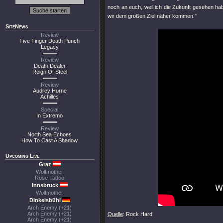
noch an euch, weil ich die Zukunft gesehen hab
wir dem großen Ziel näher kommen."
SiteNews
Review
Five Finger Death Punch
Legacy
Review
Death Dealer
Reign Of Steel
Review
Audrey Horne
Achilles
Special
In Extremo
Review
North Sea Echoes
How To Cast A Shadow
Upcoming Live
Graz
Wolfmother
Rose Tattoo
Innsbruck
Wolfmother
Dinkelsbühl
Arch Enemy (+21)
Arch Enemy (+21)
Quelle
: Rock Hard
Arch Enemy (+21)