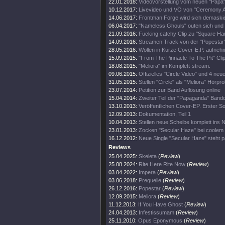
22.01.2018:
Videovorstellung vom neuen "Papa
10.12.2017:
Livevideo und VÖ von "Ceremony A
14.06.2017:
Frontman Forge wird sich demaski
06.04.2017:
"Nameless Ghouls" outen sich und 
21.09.2016:
Fucking catchy Clip zu "Square H
14.09.2016:
Streamen Track von der "Popestar"
28.05.2016:
Wollen in Kürze Cover-E.P. aufne
15.09.2015:
"From The Pinnacle To The Pit" Clip
18.08.2015:
"Meliora" im Komplett-stream.
09.06.2015:
Offizielles "Circle Video" und 4 neue
31.05.2015:
Stellen "Circle" als "Meliora" Hörpro
23.07.2014:
Petition zur Band Auflösung online
15.04.2014:
Zweiter Teil der "Papaganda" Bandd
13.10.2013:
Veröffentlichen Cover-EP. Erster So
12.09.2013:
Dokumentation, Teil 1
10.04.2013:
Stellen neue Scheibe komplett ins N
23.01.2013:
Zocken "Secular Haze" bei coolem T
16.12.2012:
Neue Single "Secular Haze" steht p
Reviews
25.04.2025:
Skeleta
(
Review
)
25.08.2024:
Rite Here Rite Now
(
Review
)
03.04.2022:
Impera
(
Review
)
03.06.2018:
Prequelle
(
Review
)
26.12.2016:
Popestar
(
Review
)
12.09.2015:
Meliora
(
Review
)
11.12.2013:
If You Have Ghost
(
Review
)
24.04.2013:
Infestissumam
(
Review
)
25.11.2010:
Opus Eponymous
(
Review
)