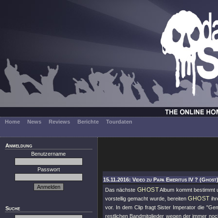
Home
News
Reviews
Berichte
Tourdaten
Anmeldung
Benutzername
Passwort
15.11.2016: Video zu Papa Emeritus IV ? (Ghost
GHOST
Das nächste
Album kommt bestimmt un
GHOST
vorstellig gemacht wurde, bereiten
ihr
vor. In dem Clip fragt Sister Imperator die "Gem
Suche
restlichen Bandmitglieder wegen der immer noch