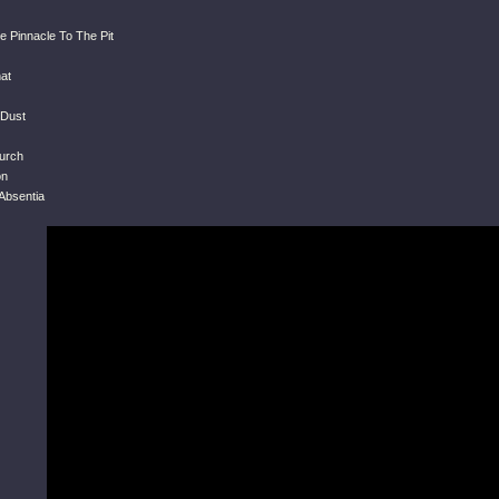
e Pinnacle To The Pit
at
Dust
hurch
on
Absentia