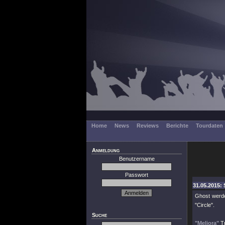
Home
News
Reviews
Berichte
Tourdaten
Anmeldung
Benutzername
Passwort
31.05.2015: 
Ghost werd
"Circle"
.
Suche
"Meliora"
Tr