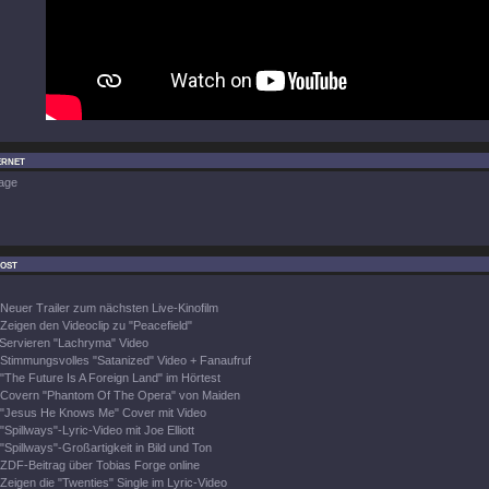
ernet
age
ost
Neuer Trailer zum nächsten Live-Kinofilm
Zeigen den Videoclip zu "Peacefield"
Servieren "Lachryma" Video
Stimmungsvolles "Satanized" Video + Fanaufruf
"The Future Is A Foreign Land" im Hörtest
Covern "Phantom Of The Opera" von Maiden
"Jesus He Knows Me" Cover mit Video
"Spillways"-Lyric-Video mit Joe Elliott
"Spillways"-Großartigkeit in Bild und Ton
ZDF-Beitrag über Tobias Forge online
Zeigen die "Twenties" Single im Lyric-Video