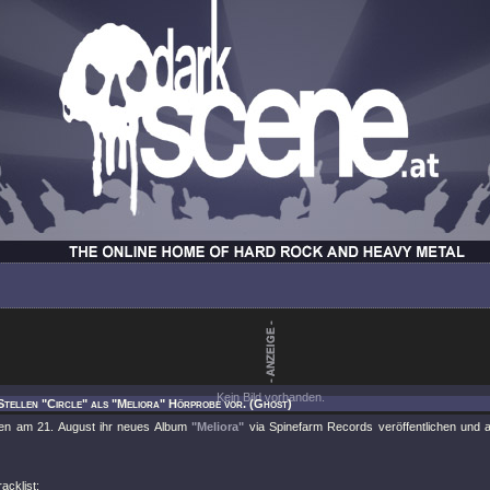
Kein Bild vorhanden.
Stellen "Circle" als "Meliora" Hörprobe vor. (Ghost)
en am 21. August ihr neues Album
"Meliora"
via Spinefarm Records veröffentlichen und a
acklist: