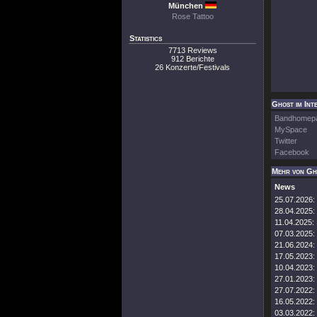
München
Rose Tattoo
Statistics
7713 Reviews
912 Berichte
26 Konzerte/Festivals
Ghost im Int
Bandhomep
MySpace
Twitter
Facebook
Mehr von Gh
News
25.07.2026:
28.04.2025:
11.04.2025:
07.03.2025:
21.06.2024:
17.05.2023:
10.04.2023:
27.01.2023:
27.07.2022:
16.05.2022:
03.03.2022: