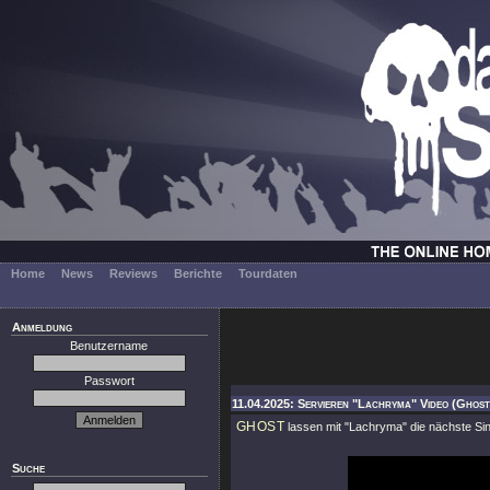
Home
News
Reviews
Berichte
Tourdaten
Anmeldung
Benutzername
Passwort
11.04.2025: Servieren "Lachryma" Video (Ghost
GHOST
lassen mit
"Lachryma"
die nächste Sin
Suche