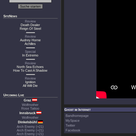
SiteNews
Review
Death Dealer
Reign Of Steel
Review
Audrey Horne
Achilles
Special
In Extremo
Review
North Sea Echoes
How To Cast A Shadow
Review
Ignition
All Will Die
Upcoming Live
Graz
Wolfmother
Rose Tattoo
Ghost im Internet
Innsbruck
Bandhomepage
Wolfmother
MySpace
Dinkelsbühl
Twitter
Arch Enemy (+21)
Arch Enemy (+21)
Facebook
Arch Enemy (+21)