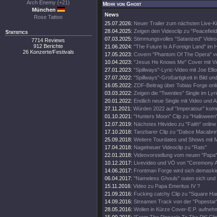
Arch Enemy (+21)
Mehr von Ghost
München
News
Rose Tattoo
25.07.2026:
Neuer Trailer zum nächsten Live-Ki
28.04.2025:
Zeigen den Videoclip zu "Peacefield
Statistics
07.03.2025:
Stimmungsvolles "Satanized" Video
7714 Reviews
912 Berichte
21.06.2024:
"The Future Is A Foreign Land" im 
26 Konzerte/Festivals
17.05.2023:
Covern "Phantom Of The Opera" v
10.04.2023:
"Jesus He Knows Me" Cover mit V
27.01.2023:
"Spillways"-Lyric-Video mit Joe Ellio
27.07.2022:
"Spillways"-Großartigkeit in Bild un
16.05.2022:
ZDF-Beitrag über Tobias Forge onl
03.03.2022:
Zeigen die "Twenties" Single im Lyr
20.01.2022:
Endlich neue Single mit Video und A
27.11.2021:
Würden 2022 auf "Imperatour" ko
01.10.2021:
"Hunters Moon" Clip zu "Halloween
12.07.2019:
Nächstes Hitvideo zu "Faith" online
17.10.2018:
Tanzbarer Clip zu "Dabce Macabre
25.09.2018:
Weitere Tourdates und Shows mit M
17.04.2018:
Nagelneuer Videoclip zu "Rats"
22.01.2018:
Videovorstellung vom neuen "Papa
10.12.2017:
Livevideo und VÖ von "Ceremony A
14.06.2017:
Frontman Forge wird sich demaski
06.04.2017:
"Nameless Ghouls" outen sich und 
15.11.2016:
Video zu Papa Emeritus IV ?
21.09.2016:
Fucking catchy Clip zu "Square H
14.09.2016:
Streamen Track von der "Popestar"
28.05.2016:
Wollen in Kürze Cover-E.P. aufne