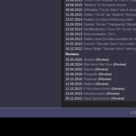
15.09.2015:
"From The Pinnacle To The Pit" Clip
18.08.2015:
"Meliora" im Komplett-stream.
09.06.2015:
Offizielles "Circle Video" und 4 neue
31.05.2015:
Stellen "Circle" als "Meliora" Hörpro
23.07.2014:
Petition zur Band Auflösung online
15.04.2014:
Zweiter Teil der "Papaganda" Bandd
13.10.2013:
Veröffentlichen Cover-EP. Erster So
12.09.2013:
Dokumentation, Teil 1
10.04.2013:
Stellen neue Scheibe komplett ins N
23.01.2013:
Zocken "Secular Haze" bei coolem T
16.12.2012:
Neue Single "Secular Haze" steht p
Reviews
25.04.2025:
Skeleta
(
Review
)
25.08.2024:
Rite Here Rite Now
(
Review
)
03.04.2022:
Impera
(
Review
)
03.06.2018:
Prequelle
(
Review
)
26.12.2016:
Popestar
(
Review
)
12.09.2015:
Meliora
(
Review
)
11.12.2013:
If You Have Ghost
(
Review
)
24.04.2013:
Infestissumam
(
Review
)
25.11.2010:
Opus Eponymous
(
Review
)
© D